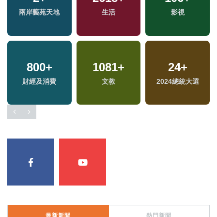
專
兩岸藝苑天地
生活
影視
800
+
1081
+
24
+
財經及消費
文教
2024總統大選
最新新聞
熱門新聞