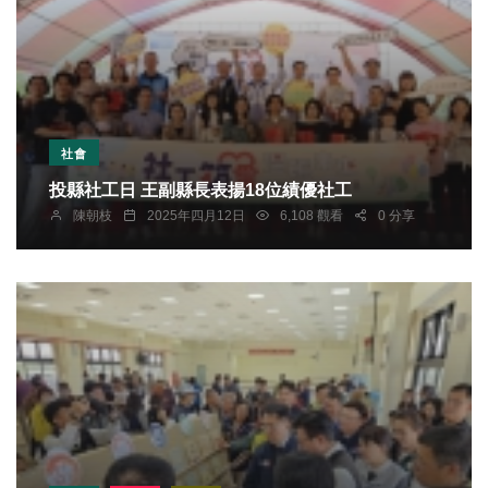
社會
投縣社工日 王副縣長表揚18位績優社工
陳朝枝
2025年四月12日
6,108 觀看
0 分享