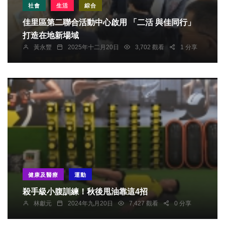
社會
生活
綜合
佳里區第二聯合活動中心啟用 「二活 與佳同行」
打造在地新場域
黃永豐
2025年十二月20日
3,702 觀看
1 分享
健康及醫療
運動
殺手級小腹訓練！秋後甩油靠這4招
林獻元
2024年九月20日
7,427 觀看
0 分享