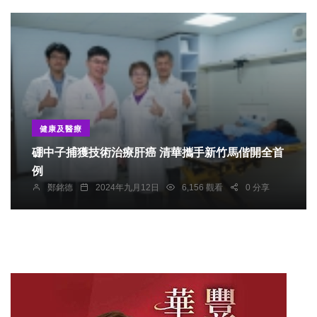
健康及醫療
硼中子捕獲技術治療肝癌 清華攜手新竹馬偕開全首
例
鄭銘德
2024年九月12日
6,156 觀看
0 分享