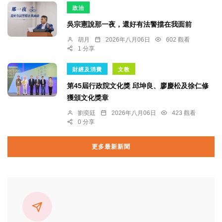
政治
吳宗憲說那一夜，還好有法警擋在我面前
胡月
2026年八月06日
602 觀看
1 分享
財經及消費
文教
第45屆行政院文化獎 邱坤良、廖慶松及徐仁修
獲頒文化獎章
劉奕廷
2026年八月06日
423 觀看
0 分享
更多最新新聞