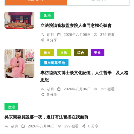
政治
立法院請審核監察院人事同意權公聽會
胡月
2026年八月06日
379 觀看
0 分享
藝文
文教
綜合
美食
兩岸藝苑天地
專訪陸炳文博士談文化記憶，人生哲學 及人格
思想
胡月
2026年八月06日
195 觀看
0 分享
政治
吳宗憲委員說那一夜，還好有法警擋在我面前
胡月
2026年八月06日
299 觀看
0 分享