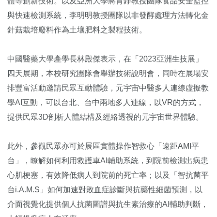
體等創新技術。以及亞洲大學蔣育錚教授團隊食品安全監控
與快速檢測系統，李明明教授團隊以非發酵處理方法轉化金
針菇栽培廢料作為土壤肥料之製程技術。
中國醫藥大學產學長林殿傑表示，在「2023亞洲生技展」
四天展期，本校研究團隊會舉辦技術說明會，同時在展場安
排豐富活動邀請民眾互動體驗，元宇宙中醫多人連線虛擬教
學AI互動，可以台北、台中兩地多人連線，以VR的方式，
提供民眾3D剖析人體結構及經絡透視的元宇宙世界體驗。
此外，參觀民眾亦可於展區實體操作智救心「遠距AMI平
台」，瞭解如何利用救護車AI輔助系統，到院前檢測出病患
心肌梗塞，有效降低病人到院前的死亡率；以及「智抗菌平
台i.A.M.S」如何加速對敗血症診斷與抗藥性細菌預測，以
介面視覺化提供個人抗菌圖譜與抗生素治療的AI輔助判斷，