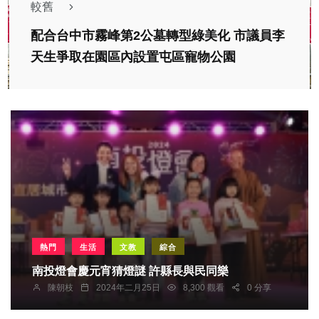
較舊
配合台中市霧峰第2公墓轉型綠美化 市議員李
天生爭取在園區內設置屯區寵物公園
熱門
生活
文教
綜合
南投燈會慶元宵猜燈謎 許縣長與民同樂
陳朝枝
2024年二月25日
8,300 觀看
0 分享