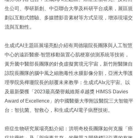
生公司、學研新創、中亞聯合大學及科研平台成果，展區規
劃以互動式體驗、多媒體影音素材等方式呈現，增添現場交
流與互動性。
生成式AI主題區展場亮點介紹有周德陽院長團隊與人工智慧
中心的遠距醫療-智慧移動裝置心肌梗塞偵測系統等技術，
黃升騰中醫部長團隊的針灸虛擬實境元宇宙，新竹附醫陳自
諒院長團隊的腦中風之細胞毒性水腫影像分割，亞洲大學護
理學院吳樺珊院長的顛覆未來教學：生成式AIx元宇宙。以
及最新榮獲「2023最高榮譽戴維斯卓越獎 HIMSS Davies
Award of Excellence」的中國醫藥大學附設醫院三大智能平
台：智抗菌、智救心，和生成式AI電子病歷技術。
癌症生物研究展場亮點介紹：洪明奇校長團隊如何克服「癌
症抗藥性」及「與病毒共存」的難題？開發標記引導的有效