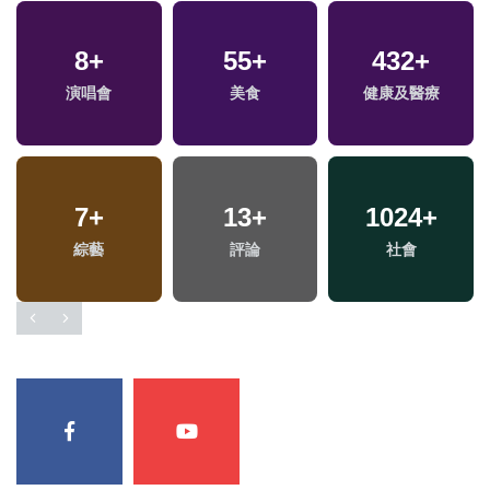
8
+
55
+
432
+
專
演唱會
美食
健康及醫療
7
+
13
+
1024
+
綜藝
評論
社會