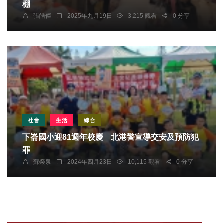
棚
張皓傑
2025年九月19日
3,215 觀看
0 分享
社會
生活
綜合
下崙國小迎81週年校慶 北港警宣導交安及預防犯
罪
蘇榮泉
2024年四月23日
10,115 觀看
0 分享