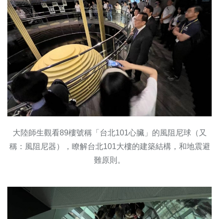
大陸師生觀看89樓號稱「台北101心臟」的風阻尼球（又
稱：風阻尼器），瞭解台北101大樓的建築結構，和地震避
難原則。