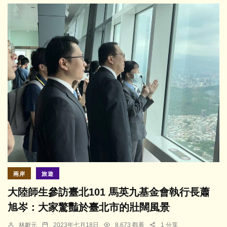
兩岸
旅遊
大陸師生參訪臺北101 馬英九基金會執行長蕭
旭岑：大家驚豔於臺北市的壯闊風景
林獻元
2023年七月18日
8,673 觀看
1 分享