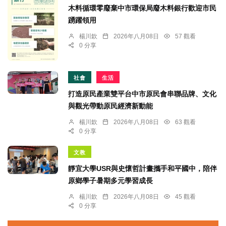
木料循環零廢棄中市環保局廢木料銀行歡迎市民
踴躍領用
楊川欽
2026年八月08日
57 觀看
0 分享
社會
生活
打造原民產業雙平台中市原民會串聯品牌、文化
與觀光帶動原民經濟新動能
楊川欽
2026年八月08日
63 觀看
0 分享
文教
靜宜大學USR與史懷哲計畫攜手和平國中，陪伴
原鄉學子暑期多元學習成長
楊川欽
2026年八月08日
45 觀看
0 分享