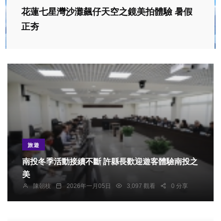
花蓮七星灣沙灘飆仔天空之鏡美拍體驗 暑假
正夯
旅遊
南投冬季活動接續不斷 許縣長歡迎遊客體驗南投之
美
陳朝枝
2026年一月05日
3,097 觀看
0 分享