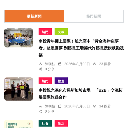
最新新聞
熱門新聞
熱門
文教
南投青年躍上國際！旭光高中「黃金海岸造夢
者」赴澳圓夢 副縣長王瑞德代許縣長授旗鼓勵祝
福
陳朝枝
2026年八月08日
23 觀看
0 分享
熱門
旅遊
南投觀光深化布局新加坡市場 「B2B」交流拓
展國際旅遊合作
陳朝枝
2026年八月08日
34 觀看
0 分享
社會
生活