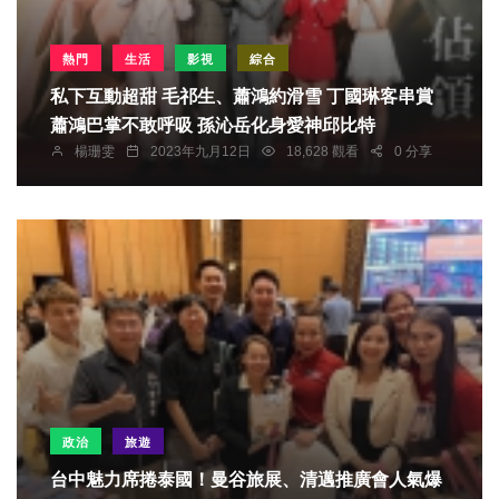
熱門
生活
影視
綜合
私下互動超甜 毛祁生、蕭鴻約滑雪 丁國琳客串賞
蕭鴻巴掌不敢呼吸 孫沁岳化身愛神邱比特
楊珊雯
2023年九月12日
18,628 觀看
0 分享
政治
旅遊
台中魅力席捲泰國！曼谷旅展、清邁推廣會人氣爆