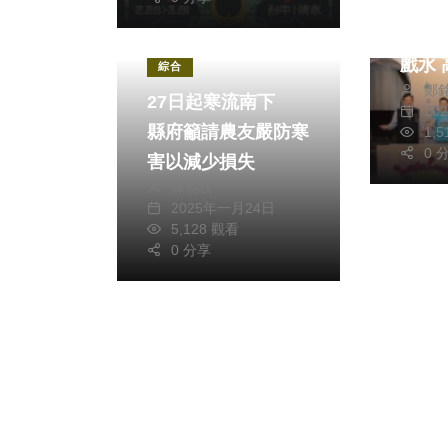
熱到
市提
社會
生活
戲水 高虹安邀你來
綜合
鄭
消暑
27日起寒流南下
20
縣府籲請農友嚴防寒
1,
0 
害以減少損失
陳朝枝
2025年一月24日
5,128 觀看
0 分享