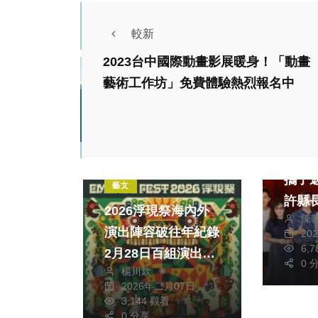
較新
2023台中國際動畫影展暖身！「動畫
藝術工作坊」免費體驗熱烈報名中
社會
文教
偏鄉
社會
生活
攜子
藝文
許縣
2026浮現祭海內外
陳
演出陣容破往年紀錄
20
6,
2月28日百組演出陣
0 
楊川欽
容將於清水登場
2026年二月07日
社會
3,144 觀看
0 分享