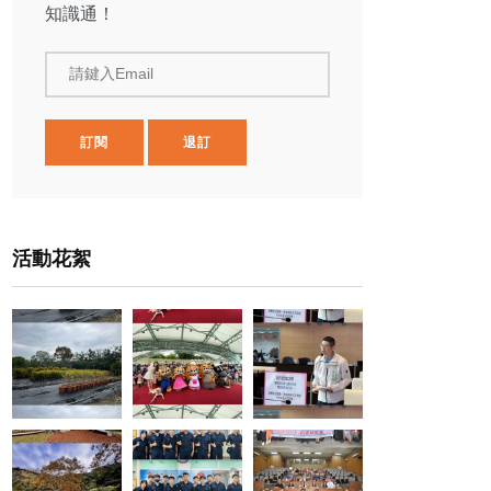
知識通！
請鍵入Email
訂閱
退訂
活動花絮