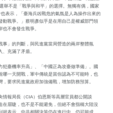
4選舉不是「戰爭與和平」的選擇。無獨有偶，國家
中也表示，「臺海兵凶戰危的氣氛是人為操作出來的
發動戰爭。」蔡明彥似乎是在用自己是權威部門領
岸也不會發生戰爭。
戰事」的判斷，與民進黨當局營造的兩岸整體氛
入、充滿了矛盾。
+
32
+
248
+
1
+
費
2024立委選戰
藝文
2023金鐘獎
力犯臺機率升高」、「中國正為攻臺做準備」。國
說哪一天開戰，軍中傳統是當你認為不可能時，也
4
+
灣，要求民進黨政府加強備戰，增加防務預算。
11
+
74
+
兩岸佛教文化交
演唱會
美食
流專區
情報局長（CIA）伯恩斯等高層官員都公開談
迫在眉睫，也不是不能避免，但絕不會指稱大陸沒
利就表示，中共相關決策仍在進行中，仍可能成