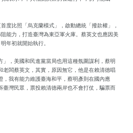
更首度比照「烏克蘭模式」，啟動總統「撥款權」，
嚇阻能力，打造臺灣為東亞軍火庫。蔡英文也應因美
，明年初就開始執行。
方」，美國和民進黨當局也用這種氛圍謀利，蔡明
和老闆蔡英文，其實，原因無它，他是在賴清德唱
證，我有能力維護臺海和平，蔡明彥則在國內應
訴臺灣民眾，票投賴清德兩岸也不會打仗，騙票而