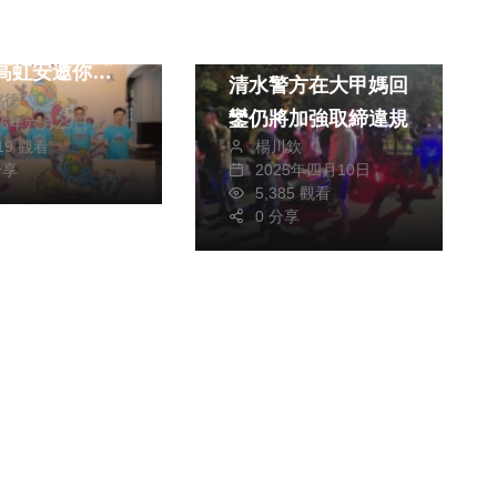
受不了嗎？新竹
供4大場域安全
社會
生活
清水警方在大甲媽回
銘德
鑾仍將加強取締違規
26年六月29日
楊川欽
519 觀看
2025年四月10日
分享
5,385 觀看
0 分享