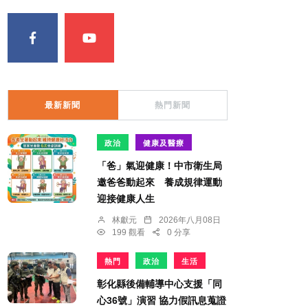
最新新聞
熱門新聞
政治
健康及醫療
「爸」氣迎健康！中市衛生局
邀爸爸動起來 養成規律運動
迎接健康人生
林獻元
2026年八月08日
199 觀看
0 分享
熱門
政治
生活
彰化縣後備輔導中心支援「同
心36號」演習 協力假訊息蒐證