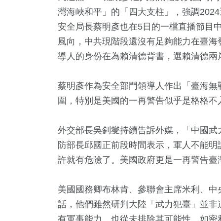
灣海峽和平」的「四大支柱」，強調202
安全局長蔡明彥也在5日的一檔直播節目
風向，中共現階段還沒有足夠能力在臺海
導人的身份在為賴清德背書，選賴清德兩
蔡明彥作為安全部門領導人作出「臺海無
圍，特別是美國的一再警告似乎是格格不
97
+
164
+
339
+
400
+
487
活
運動
熱門
旅遊
財經及消
外交部長吳釗燮持續告訴外媒，「中國武
防部長邱國正前段時間表示，軍人不能明
許就有危險了。美國政府更是一再警告臺
+
21
+
10
+
苑天地
司法放大鏡
綜藝
美國國務卿布林肯、參聯會主席米利、中央
話，他們雖然研判大陸「武力犯臺」並非
有軍事能力，也從未排除其可能性。如密