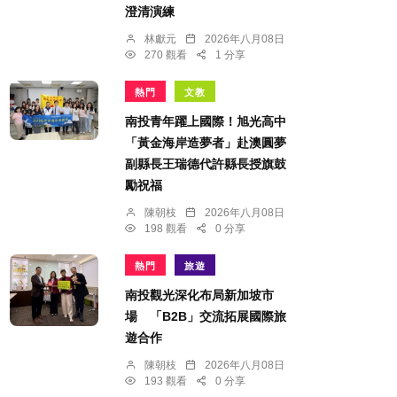
澄清演練
林獻元
2026年八月08日
270 觀看
1 分享
熱門
文教
南投青年躍上國際！旭光高中
「黃金海岸造夢者」赴澳圓夢
副縣長王瑞德代許縣長授旗鼓
勵祝福
陳朝枝
2026年八月08日
198 觀看
0 分享
熱門
旅遊
南投觀光深化布局新加坡市
場 「B2B」交流拓展國際旅
遊合作
陳朝枝
2026年八月08日
193 觀看
0 分享