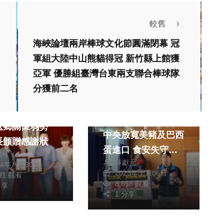
較舊
海峽論壇兩岸棒球文化節圓滿閉幕 冠
軍組大陸中山熊貓得冠 新竹縣上館獲
熱門
政治
亞軍 優勝組臺灣台東兩支聯合棒球隊
生活
2024立委選戰
分獲前二名
健康及醫療
窮子弟事業有成
台中市議員羅廷瑋批
返鄉關懷弱勢
中央放寬美豬及巴西
長頒贈感謝狀
蛋進口 食安失守、
朝枝
林獻元
中央失能 市長：中
24年八月30日
2023年十月06日
781 觀看
市率先公開流向 市
8,858 觀看
分享
民有知的權利
1 分享
生活