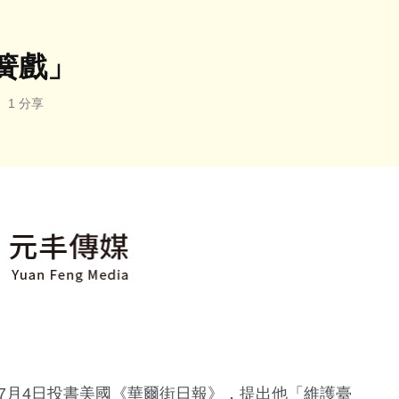
簧戲」
1 分享
間7月4日投書美國《華爾街日報》，提出他「維護臺