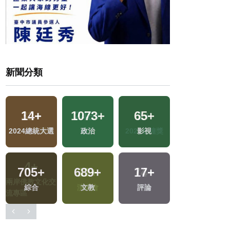
新聞分類
2
+
14
+
1073
+
65
+
福建林公信俗文
2024總統大選
政治
影視
化專區
705
+
689
+
17
+
1403
+
綜合
文教
評論
社會