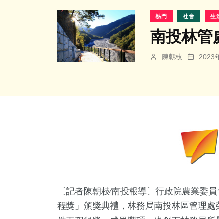
熱門
社會
生
南投林管
陳朝枝
202
〔記者陳朝枝∕南投報導〕行政院農業委員會於
程獎」頒獎典禮，林務局南投林區管理處榮