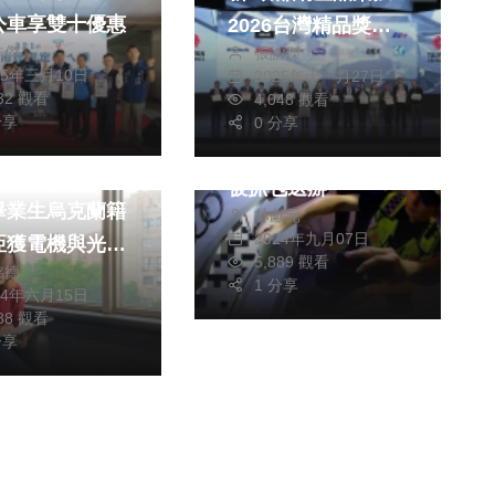
公車享雙十優惠
2026台灣精品獎肯
皓傑
張皓傑
定
25年三月10日
2025年十一月27日
132 觀看
4,048 觀看
社會
分享
0 分享
男子二車共用一車牌
謝臺灣！」陽明
被抓包送辦
畢業生烏克蘭籍
林獻元
2024年九月07日
亞獲電機與光電
5,889 觀看
銘德
1 分享
24年六月15日
688 觀看
分享