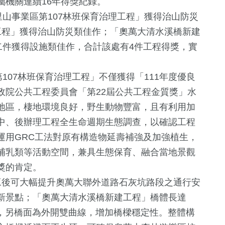
屬機關連續16年得獎紀錄。
里山事業區第107林班保育治理工程」獲得治山防災
工程」獲得治山防災類佳作；「奧萬大清水溪橋新建
二件獲得設施類佳作，合計該處有4件工程得獎，實
107林班保育治理工程」不僅獲得「111年度優良
政院公共工程委員會「第22屆公共工程金質獎」水
地區，棲地環境良好，野生動物豐富，且有利用加
+
376
+
1772
+
182
+
中、後辦理工程全生命週期生態調查，以確認工程
熱門
生活
運動
運用GRC工法對原有構造物延壽補強及加強植生，
哺乳類等活動空間，兼具生態保育、融合當地景觀
獎的肯定。
445
+
12
+
750
+
工後可大幅提升奧萬大聯外道路石灰坑路段之通行安
旅遊
演唱會
綜合
新景點；「奧萬大清水溪橋新建工程」橋體長達
高，另橋面為外開雙曲線，增加橋樑穩定性。整體構