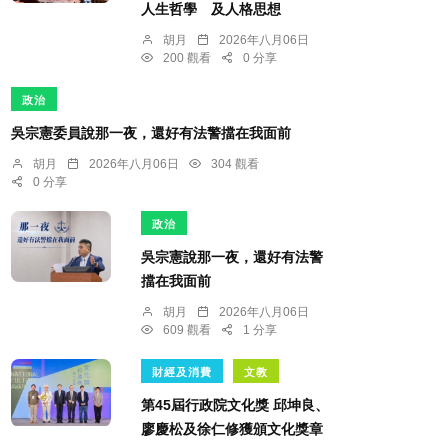
人生哲學 及人格思想
胡月
2026年八月06日
200 觀看
0 分享
政治
吳宗憲委員說那一夜，還好有法警擋在我面前
胡月
2026年八月06日
304 觀看
0 分享
政治
吳宗憲說那一夜，還好有法警
擋在我面前
胡月
2026年八月06日
609 觀看
1 分享
財經及消費
文教
第45屆行政院文化獎 邱坤良、
廖慶松及徐仁修獲頒文化獎章