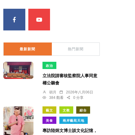
最新新聞
熱門新聞
政治
立法院請審核監察院人事同意
權公聽會
胡月
2026年八月06日
384 觀看
0 分享
藝文
文教
綜合
美食
兩岸藝苑天地
專訪陸炳文博士談文化記憶，