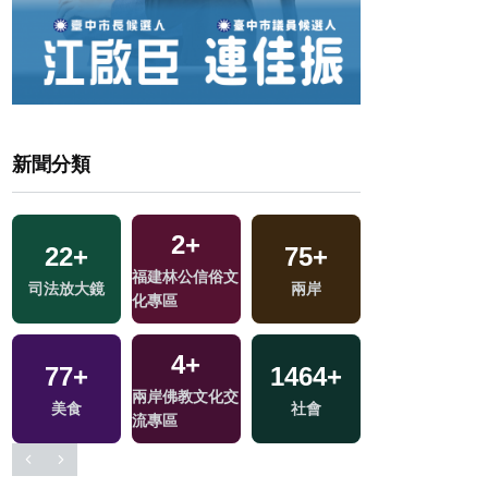
新聞分類
2
+
22
+
75
+
1
+
福建林公信俗文
司法放大鏡
兩岸
2023金鐘獎
化專區
4
+
77
+
1464
+
10
+
兩岸佛教文化交
美食
社會
綜藝
流專區