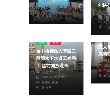
林獻元
量開辦
能搭
2025年五月10日
5,827 觀看
張
0 分享
20
5,
1 
文教
「謝
政治
生活
交大
台中梧棲區大智路二
馬莉
段雨水下水道工程完
鄭
學位
工 提前開放通車
20
7,
林獻元
0 
2024年八月20日
6,051 觀看
0 分享