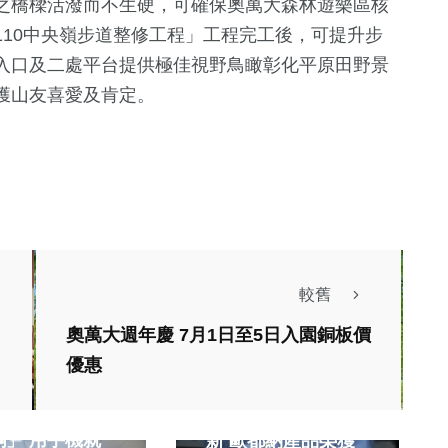
之橋樑活潑而不生硬，可確保奧萬大森林遊樂區核
10中央嶺步道整修工程」工程完工後，可提升步
入口及二處平台提供極佳視野鳥瞰彰化平原田野景
獲山友喜愛及肯定。
較舊
奧萬大週年慶 7月1日至5日入園銅板價
優惠
生活
旅遊
府推「市民限定
永續風潮下的台灣創
碼」 用手機就
新 歐都納產品榮獲