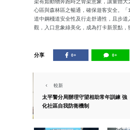
架有如動物奔跑時之骨架意象，讓量體大
心區與森林區之暢通，確保遊客安全。「1
道中鋼棧道安全性及行走舒適性，且步道
觀，入口意象綠美化，成為打卡新景點，
分享
0+
0+
較新
政治
文教
太平警分局辦理守望相助常年訓練 強
化社區自我防衛機制
台中綠美圖獻給市民
社會
的第一份禮物！咖波
中市
聯名借閱證即日起限
乘車