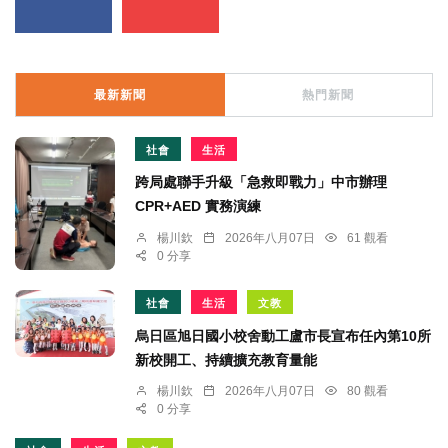
最新新聞
熱門新聞
社會
生活
跨局處聯手升級「急救即戰力」中市辦理
CPR+AED 實務演練
楊川欽
2026年八月07日
61 觀看
0 分享
社會
生活
文教
烏日區旭日國小校舍動工盧市長宣布任內第10所
新校開工、持續擴充教育量能
楊川欽
2026年八月07日
80 觀看
0 分享