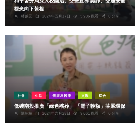
和平警分局深入校園治、交安宣導 識詐、交通安全
觀念向下紮根
林獻元
2024年五月17日
5,986 觀看
0 分享
社會
生活
健康及醫療
文教
綜合
低碳南投推廣「綠色殯葬」 「電子輓額」莊嚴環保
陳朝枝
2024年六月28日
9,061 觀看
0 分享