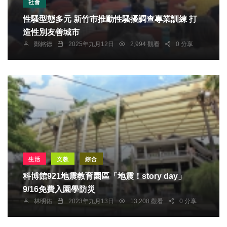
社會
性騷型態多元 新竹市推動性騷擾調查專業訓練 打
造性別友善城市
鄭銘德
2025年九月12日
2,994 觀看
0 分享
生活
文教
綜合
科博館921地震教育園區「地震！story day」
9/16免費入園學防災
林明佑
2023年九月13日
13,208 觀看
0 分享