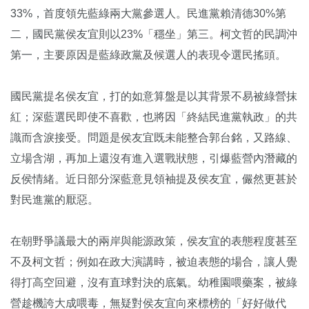
33%，首度領先藍綠兩大黨參選人。民進黨賴清德30%第
二，國民黨侯友宜則以23%「穩坐」第三。柯文哲的民調沖
第一，主要原因是藍綠政黨及候選人的表現令選民搖頭。
國民黨提名侯友宜，打的如意算盤是以其背景不易被綠營抹
紅；深藍選民即使不喜歡，也將因「終結民進黨執政」的共
識而含淚接受。問題是侯友宜既未能整合郭台銘，又路線、
立場含湖，再加上還沒有進入選戰狀態，引爆藍營內潛藏的
反侯情緒。近日部分深藍意見領袖提及侯友宜，儼然更甚於
對民進黨的厭惡。
在朝野爭議最大的兩岸與能源政策，侯友宜的表態程度甚至
不及柯文哲；例如在政大演講時，被迫表態的場合，讓人覺
得打高空回避，沒有直球對決的底氣。幼稚園喂藥案，被綠
營趁機誇大成喂毒，無疑對侯友宜向來標榜的「好好做代