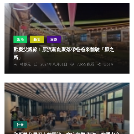
政治
藝文
旅遊
歡慶父親節！原流新創聚落帶爸爸來體驗「原之
路」
林獻元
2024年八月01日
7,655 觀看
1 分享
社會