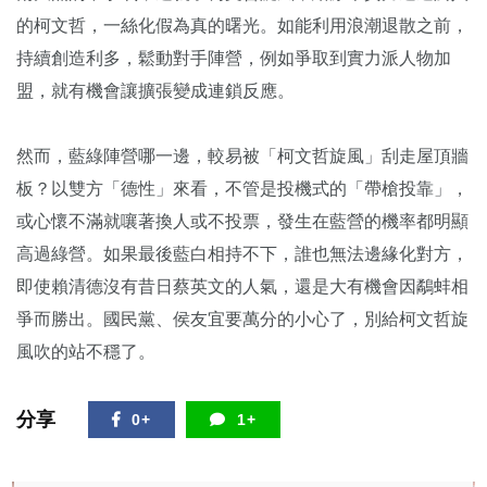
的柯文哲，一絲化假為真的曙光。如能利用浪潮退散之前，
持續創造利多，鬆動對手陣營，例如爭取到實力派人物加
盟，就有機會讓擴張變成連鎖反應。
然而，藍綠陣營哪一邊，較易被「柯文哲旋風」刮走屋頂牆
板？以雙方「德性」來看，不管是投機式的「帶槍投靠」，
或心懷不滿就嚷著換人或不投票，發生在藍營的機率都明顯
高過綠營。如果最後藍白相持不下，誰也無法邊緣化對方，
即使賴清德沒有昔日蔡英文的人氣，還是大有機會因鷸蚌相
爭而勝出。國民黨、侯友宜要萬分的小心了，別給柯文哲旋
風吹的站不穩了。
分享
0+
1+