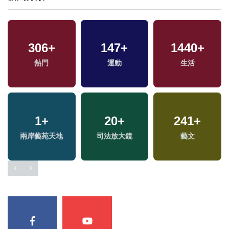
306
+
147
+
1440
+
兩
熱門
運動
生活
區
1
+
20
+
241
+
兩岸藝苑天地
司法放大鏡
藝文