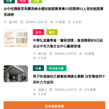
社會
生活
文教
台中技職教育再攀高峰全國技能競賽勇奪23面獎牌53人登技能競賽
英雄榜
楊川欽
2026年八月07日
73 觀看
0 分享
生活
藝文
中華弘道書學會「書硯澄懷」會員聯展於8日起
在台中市大墩文化中心藝廊登場
楊川欽
2026年八月07日
58 觀看
0 分享
社會
司法放大鏡
男子性侵偷拍又餵毒致傳播女暴斃 法官審後判十
四年六月徒刑
林獻元
2026年八月07日
272 觀看
0 分享
更多最新新聞