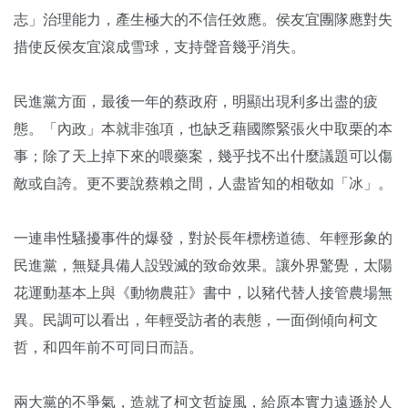
志」治理能力，產生極大的不信任效應。侯友宜團隊應對失
措使反侯友宜滾成雪球，支持聲音幾乎消失。
民進黨方面，最後一年的蔡政府，明顯出現利多出盡的疲
態。「內政」本就非強項，也缺乏藉國際緊張火中取栗的本
事；除了天上掉下來的喂藥案，幾乎找不出什麼議題可以傷
敵或自誇。更不要說蔡賴之間，人盡皆知的相敬如「冰」。
一連串性騷擾事件的爆發，對於長年標榜道德、年輕形象的
民進黨，無疑具備人設毀滅的致命效果。讓外界驚覺，太陽
花運動基本上與《動物農莊》書中，以豬代替人接管農場無
異。民調可以看出，年輕受訪者的表態，一面倒傾向柯文
哲，和四年前不可同日而語。
兩大黨的不爭氣，造就了柯文哲旋風，給原本實力遠遜於人