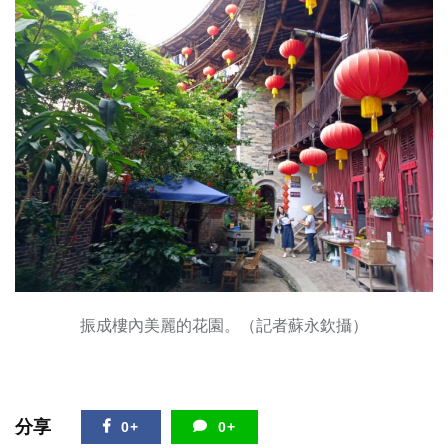
振成樓內美麗的花園。（記者蘇永欽攝）
分享
0+
0+