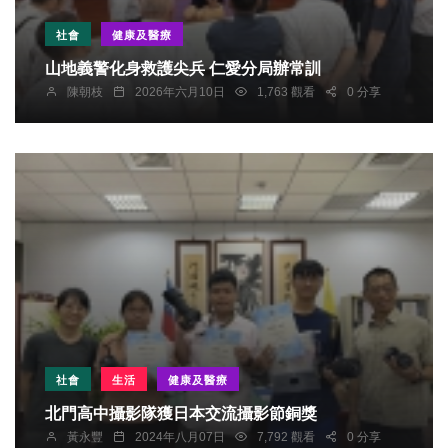
社會
健康及醫療
山地義警化身救護尖兵 仁愛分局辦常訓
陳朝枝
2026年六月10日
1,763 觀看
0 分享
社會
生活
健康及醫療
北門高中攝影隊獲日本交流攝影節銅獎
黃永豐
2024年八月07日
7,792 觀看
0 分享