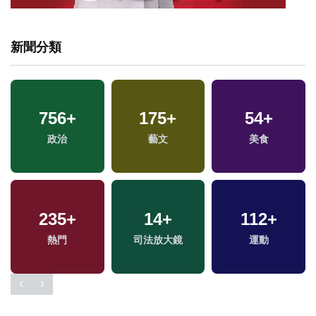
新聞分類
756
+
175
+
54
+
政治
藝文
美食
235
+
14
+
112
+
熱門
司法放大鏡
運動