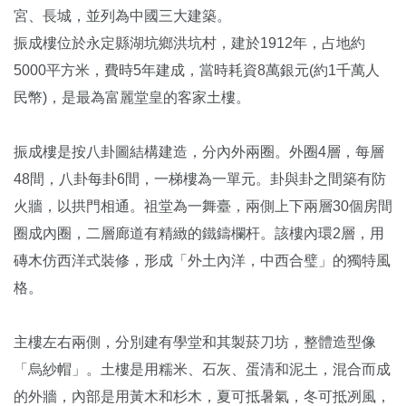
宮、長城，並列為中國三大建築。
振成樓位於永定縣湖坑鄉洪坑村，建於1912年，占地約
5000平方米，費時5年建成，當時耗資8萬銀元(約1千萬人
民幣)，是最為富麗堂皇的客家土樓。
振成樓是按八卦圖結構建造，分內外兩圈。外圈4層，每層
48間，八卦每卦6間，一梯樓為一單元。卦與卦之間築有防
火牆，以拱門相通。祖堂為一舞臺，兩側上下兩層30個房間
圈成內圈，二層廊道有精緻的鐵鑄欄杆。該樓內環2層，用
磚木仿西洋式裝修，形成「外土內洋，中西合璧」的獨特風
格。
主樓左右兩側，分別建有學堂和其製菸刀坊，整體造型像
「烏紗帽」。土樓是用糯米、石灰、蛋清和泥土，混合而成
的外牆，內部是用黃木和杉木，夏可抵暑氣，冬可抵冽風，