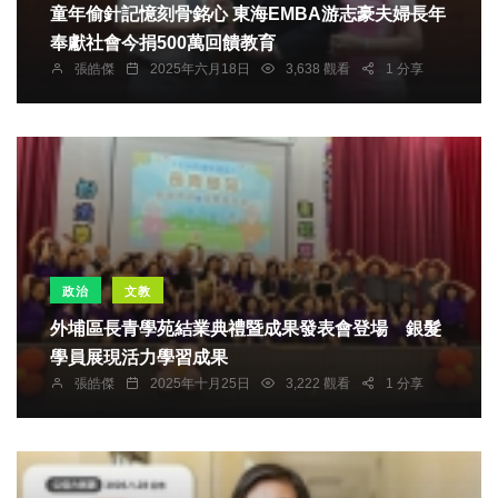
童年偷針記憶刻骨銘心 東海EMBA游志豪夫婦長年
奉獻社會今捐500萬回饋教育
張皓傑
2025年六月18日
3,638 觀看
1 分享
政治
文教
外埔區長青學苑結業典禮暨成果發表會登場 銀髮
學員展現活力學習成果
張皓傑
2025年十月25日
3,222 觀看
1 分享