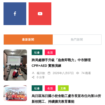
最新新聞
熱門新聞
社會
生活
跨局處聯手升級「急救即戰力」中市辦理
CPR+AED 實務演練
楊川欽
2026年八月07日
74 觀看
0 分享
社會
生活
文教
烏日區旭日國小校舍動工盧市長宣布任內第10所
新校開工、持續擴充教育量能