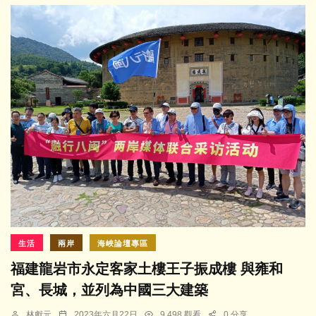
生活
兩岸
海峽論壇專區
福建龍岩市永定客家土樓王子振成樓 與雍和
宮、長城，並列為中國三大建築
林獻元
2023年六月22日
9,498 觀看
0 分享