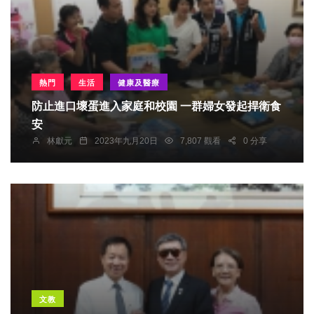
熱門
生活
健康及醫療
防止進口壞蛋進入家庭和校園 一群婦女發起捍衛食
安
林獻元
2023年九月20日
7,807 觀看
0 分享
文教