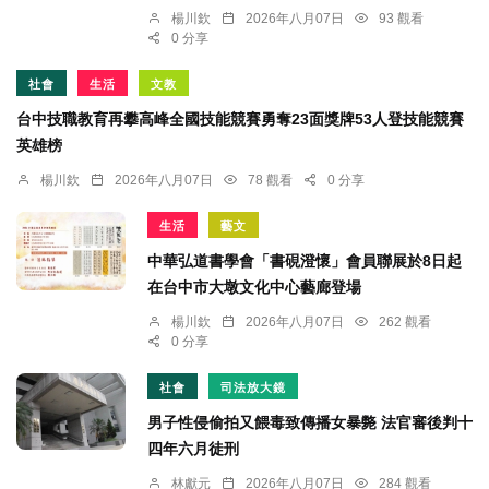
楊川欽
2026年八月07日
93 觀看
0 分享
社會
生活
文教
台中技職教育再攀高峰全國技能競賽勇奪23面獎牌53人登技能競賽
英雄榜
楊川欽
2026年八月07日
78 觀看
0 分享
生活
藝文
中華弘道書學會「書硯澄懷」會員聯展於8日起
在台中市大墩文化中心藝廊登場
楊川欽
2026年八月07日
262 觀看
0 分享
社會
司法放大鏡
男子性侵偷拍又餵毒致傳播女暴斃 法官審後判十
四年六月徒刑
林獻元
2026年八月07日
284 觀看