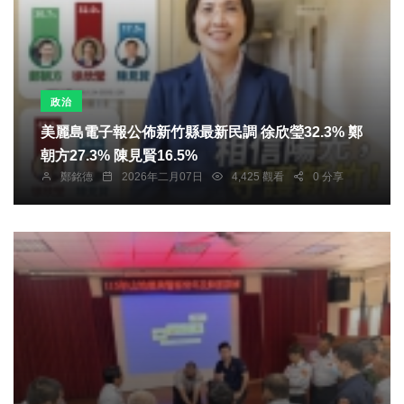
政治
美麗島電子報公佈新竹縣最新民調 徐欣瑩32.3% 鄭
朝方27.3% 陳見賢16.5%
鄭銘德
2026年二月07日
4,425 觀看
0 分享