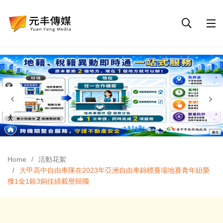
Home
活動花絮
大甲高中自由車隊在2023年亞洲自由車錦標賽場地賽青年組榮
獲1金1銀3銅佳績載譽歸國