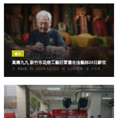
藝文
嵩壽九九 新竹市花燈工藝巨擘蕭在淦藝師20日辭世
鄭銘德
2026年七月22日
1,240 觀看
0 分享