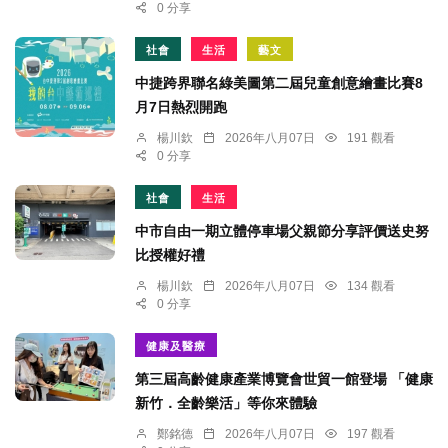
0 分享
社會
生活
藝文
中捷跨界聯名綠美圖第二屆兒童創意繪畫比賽8
月7日熱烈開跑
楊川欽
2026年八月07日
191 觀看
0 分享
社會
生活
中市自由一期立體停車場父親節分享評價送史努
比授權好禮
楊川欽
2026年八月07日
134 觀看
0 分享
健康及醫療
第三屆高齡健康產業博覽會世貿一館登場 「健康
新竹．全齡樂活」等你來體驗
鄭銘德
2026年八月07日
197 觀看