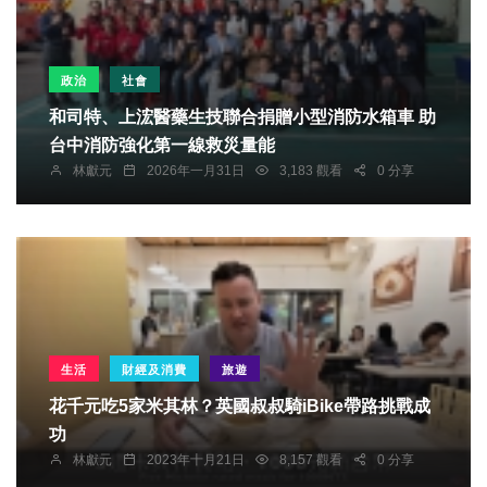
政治
社會
和司特、上浤醫藥生技聯合捐贈小型消防水箱車 助
台中消防強化第一線救災量能
林獻元
2026年一月31日
3,183 觀看
0 分享
生活
財經及消費
旅遊
花千元吃5家米其林？英國叔叔騎iBike帶路挑戰成
功
林獻元
2023年十月21日
8,157 觀看
0 分享