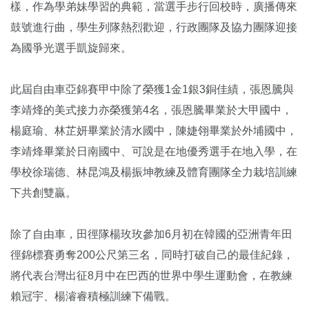
樣，作為學弟妹學習的典範，當選手步行回校時，廣播傳來
鼓號進行曲，學生列隊熱烈歡迎，行政團隊及協力團隊迎接
為國爭光選手凱旋歸來。
此屆自由車亞錦賽甲中除了榮獲1金1銀3銅佳績，張恩騰與
李靖烽的美式接力亦榮獲第4名，張恩騰畢業於大甲國中，
楊庭瑜、林芷妍畢業於清水國中，陳婕翎畢業於外埔國中，
李靖烽畢業於日南國中、可說是在地優秀選手在地入學，在
學校徐瑞德、林昆鴻及楊振坤教練及體育團隊全力栽培訓練
下共創雙贏。
除了自由車，田徑隊楊玫玫參加6月初在韓國的亞洲青年田
徑錦標賽勇奪200公尺第三名，同時打破自己的最佳紀錄，
將代表台灣出征8月中在巴西的世界中學生運動會，在教練
賴冠宇、楊濬睿積極訓練下備戰。