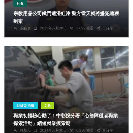
社會
宗教用品公司鐵門遭潑紅漆 警方當天就將嫌犯逮獲
到案
張皓傑
2025年八月28日
3,099 觀看
1 分享
財經及消費
文教
職業初體驗心動了！中彰投分署「心智障礙者職業
探索活動」縮短就業摸索期
林獻元
2024年八月30日
6,250 觀看
0 分享