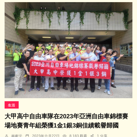
生活
大甲高中自由車隊在2023年亞洲自由車錦標賽
場地賽青年組榮獲1金1銀3銅佳績載譽歸國
林獻元
2023年六月22日
8,183 觀看
1 分享