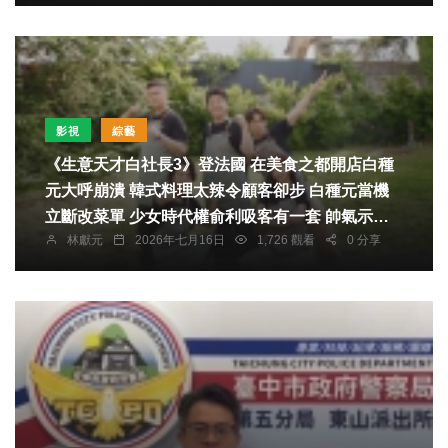
影視
綜藝
《生意天才白社長3》登法國 在美食之都開店白種
元大呼崩潰 韓式料理太辣令顧客卻步 白種元當機
立斷改菜單 少女時代權俞利吸客有一套 帥氣示範
林獻元
2026年七月16日
1,726 觀看
0 分享
開燒酒