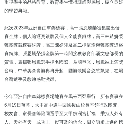
重視學生的品格教育，教育學生懂得謙虛與感恩，樹立良好
的學習典範。
此次2023年亞洲自由車錦標賽，高一張恩騰榮獲集體出發
賽金牌，個人追逐賽銀牌及個人全能賽銅牌，高三林芷妍榮
獲團隊競速賽銅牌，高三陳婕翎及高二楊庭瑜榮獲團隊追逐
賽銅牌。張恩騰榮獲金牌第一時間接獲教育部潘文忠部長的
賀電，表揚張恩騰選手揚名國際、為國爭光，恩騰站上頒獎
台時，中華奧會會旗冉冉升起，國旗歌樂音悠悠飄揚，在場
台灣選手及教練感動激昂。
今年亞洲自由車錦標賽場地賽在馬來西亞舉行，所有賽事在
6月19日落幕，大甲高中選手回國後由校長率領行政團隊、
校友會、家長會等陪同選手至大甲鎮瀾宮祈福，秉持人外有
人、天外有天，成功非一蹴可及的信念，樹立謙虛上進的榜