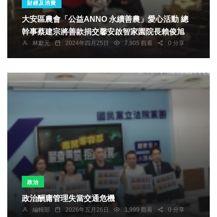
財經及消費
大安區農會「公益ANNO 永續善農」愛心活動 總
幹事蔡建宗將善款捐交馨安啟智家園院長賴俊旭
林獻元
2024年四月25日
7,905 觀看
0 分享
政治
政治酬庸管理失當交通危機
編輯部
2026年五月26日
1,999 觀看
0 分享