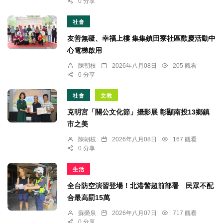
0 分享
社會
友善無礙、幸福上樓 集集鎮田寮社區歡慶活動中
心電梯啟用
陳朝枝
2026年八月08日
205 觀看
0 分享
社會
文教
克明宮「關公文化節」攝影展 彰顯南投13鄉鎮
市之美
陳朝枝
2026年八月08日
167 觀看
0 分享
生活
全台防空演習登場！北港警超前部署 民眾不配
合最高罰15萬
蘇榮泉
2026年八月07日
717 觀看
0 分享