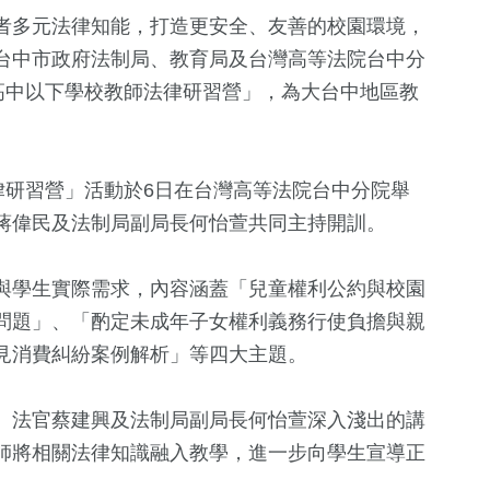
者多元法律知能，打造更安全、友善的校園環境，
台中市政府法制局、教育局及台灣高等法院台中分
高中以下學校教師法律研習營」，為大台中地區教
。
律研習營」活動於6日在台灣高等法院台中分院舉
蔣偉民及法制局副局長何怡萱共同主持開訓。
666
+
68
+
343
+
化交
文教
兩岸
熱門
與學生實際需求，內容涵蓋「兒童權利公約與校園
問題」、「酌定未成年子女權利義務行使負擔與親
2
+
見消費糾紛案例解析」等四大主題。
1
+
463
+
福建林公信俗文
2023金鐘獎
財經及消費
化專區
、法官蔡建興及法制局副局長何怡萱深入淺出的講
師將相關法律知識融入教學，進一步向學生宣導正