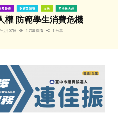
康及醫療
財經及消費
文教
司法放大鏡
人權 防範學生消費危機
6年七月07日
2,736 觀看
1 分享