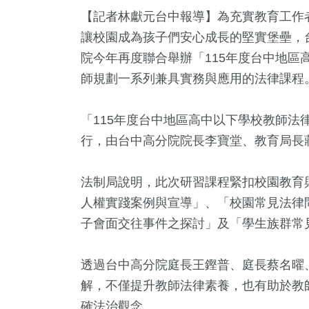
【記者林獻元台中報導】為充實教育工作
讓校園成為孩子們安心成長的堅實堡壘，
院今年再度聯合舉辦「115年度台中地區
師規劃一系列兼具實務與應用的法律課程
「115年度台中地區高中以下學校教師法
行，由台中高分院院長李寶堂、教育局長
36
+
3
+
158
+
63
+
33
+
兩岸道教文
合
運動
影視
2024立委選戰
法制局說明，此次研習課程緊扣校園教育
流專區
人權實踐案例與宣導」、「校園常見法律
子會面交往事件之探討」及「學生族群常
1
+
14
+
11
+
放大鏡
2024總統大選
演唱會
透過台中高分院庭長王鏗普、庭長蔡名曜
解，不僅提升教師法律素養，也有助於教
確法治觀念。