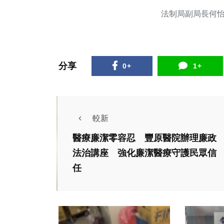
法制局副局長何
分享
0+
1+
較新
醫療廉潔零容忍 豐原醫院辦理廉政
法治講座 強化廉潔醫療守護民眾信
任