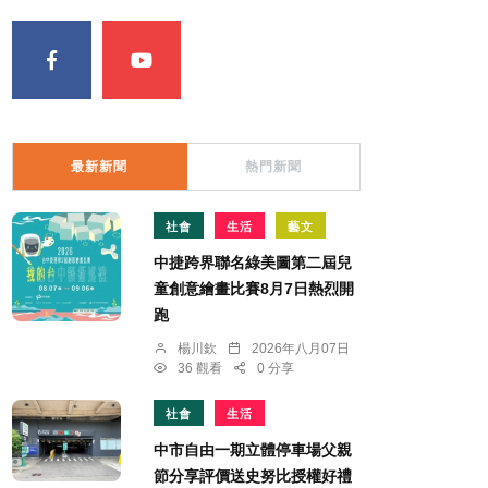
最新新聞
熱門新聞
社會
生活
藝文
中捷跨界聯名綠美圖第二屆兒
童創意繪畫比賽8月7日熱烈開
跑
楊川欽
2026年八月07日
36 觀看
0 分享
社會
生活
中市自由一期立體停車場父親
節分享評價送史努比授權好禮