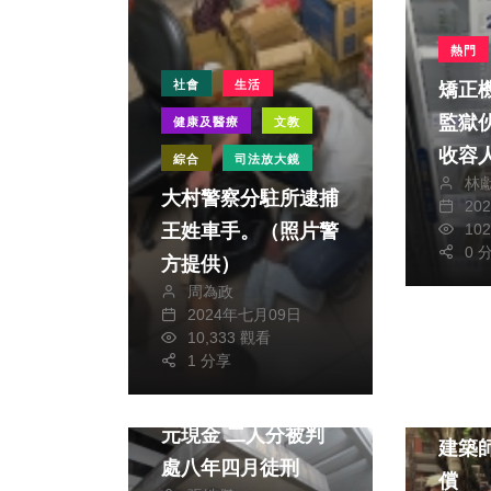
熱門
社會
生活
矯正
監獄
健康及醫療
文教
收容
綜合
司法放大鏡
林
的很
大村警察分駐所逮捕
20
10
王姓車手。（照片警
0 
方提供）
周為政
2024年七月09日
10,333 觀看
1 分享
社會
司法放大鏡
司法放
劫走一千零六十一萬
大法
元現金 二人分被判
建築
處八年四月徒刑
償