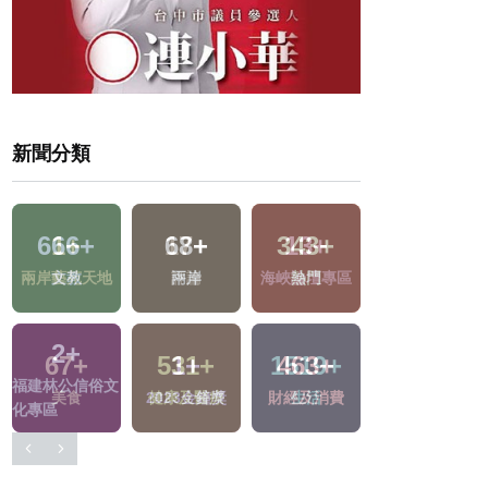
新聞分類
4
+
1
+
17
+
13
+
兩岸佛教文化交
兩岸藝苑天地
評論
海峽論壇專區
流專區
67
+
531
+
1519
+
1276
+
美食
健康及醫療
生活
社會