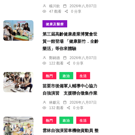
楊川欽
2026年八月07日
47 觀看
0 分享
健康及醫療
第三屆高齡健康產業博覽會世
貿一館登場 「健康新竹．全齡
樂活」等你來體驗
鄭銘德
2026年八月07日
122 觀看
0 分享
熱門
政治
生活
苗栗市後備軍人輔導中心協力
自強演習 支援聯合徵集作業
林獻元
2026年八月07日
132 觀看
0 分享
熱門
政治
生活
雲林自強演習車機物資動員 整