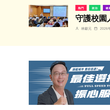
熱門
政治
健
守護校園
林獻元
202