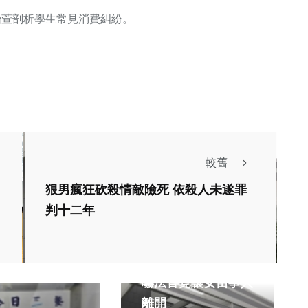
怡萱剖析學生常見消費糾紛。
較舊
狠男瘋狂砍殺情敵險死 依殺人未遂罪
判十二年
社會
司法放大鏡
公會理事長旁聽被恐
嚇法官竟讓女當事人
離開