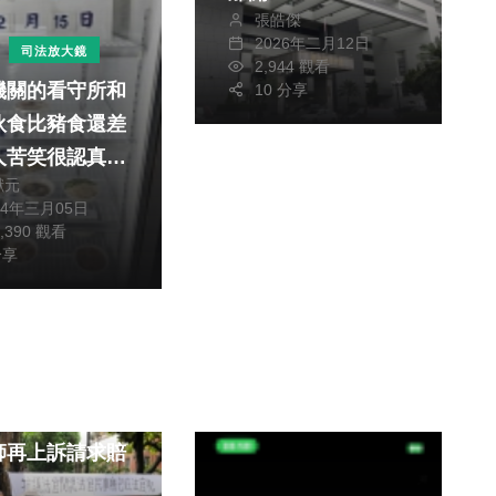
張皓傑
2026年二月12日
司法放大鏡
2,944 觀看
機關的看守所和
10 分享
伙食比豬食還差
人苦笑很認真煮
獻元
難吃
24年三月05日
2,390 觀看
分享
大鏡
官呂太郎不適任
師再上訴請求賠