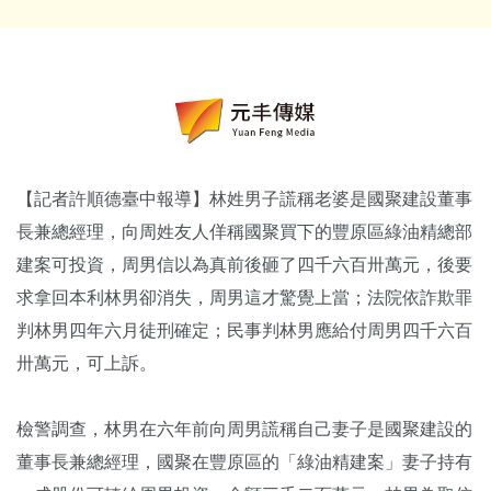
【記者許順德臺中報導】林姓男子謊稱老婆是國聚建設董事
長兼總經理，向周姓友人佯稱國聚買下的豐原區綠油精總部
建案可投資，周男信以為真前後砸了四千六百卅萬元，後要
求拿回本利林男卻消失，周男這才驚覺上當；法院依詐欺罪
判林男四年六月徒刑確定；民事判林男應給付周男四千六百
卅萬元，可上訴。
檢警調查，林男在六年前向周男謊稱自己妻子是國聚建設的
董事長兼總經理，國聚在豐原區的「綠油精建案」妻子持有