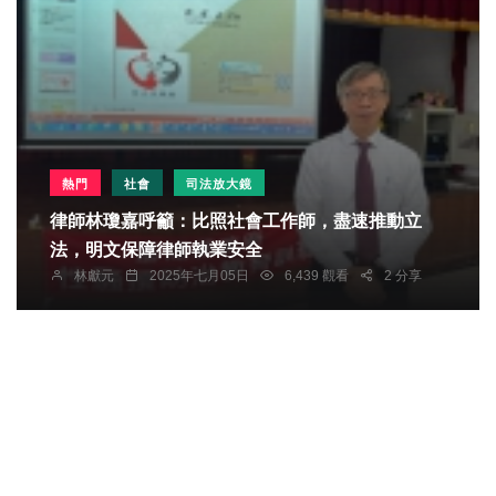
熱門
社會
司法放大鏡
律師林瓊嘉呼籲：比照社會工作師，盡速推動立
法，明文保障律師執業安全
林獻元
2025年七月05日
6,439 觀看
2 分享