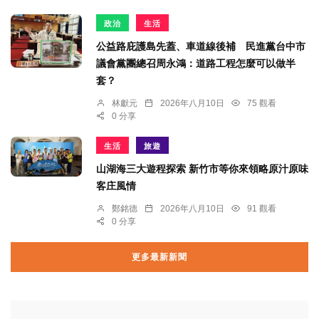
政治
生活
公益路庇護島先蓋、車道線後補 民進黨台中市
議會黨團總召周永鴻：道路工程怎麼可以做半
套？
林獻元
2026年八月10日
75 觀看
0 分享
生活
旅遊
山湖海三大遊程探索 新竹市等你來領略原汁原味
客庄風情
鄭銘德
2026年八月10日
91 觀看
0 分享
更多最新新聞