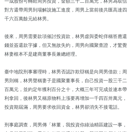
一成股份可轉給周男投資，金額三千二百萬元，林男為取信
對方還帶周男到場解說施工進度，周男上當前後共匯高達四
千六百萬餘元給林男。
後來，周男需要款項催討投資款，林男虛與委蛇佯稱答應還
錢並簽還款字據，但又無故失約，周男向國聚查證，才驚覺
林妻根本不是建商董事長兼總經理。
臺中地院刑事審理時，林男否認詐欺辯稱是向周男借款；周
男則稱，林男聲稱妻子是國聚董事長，自己投資一股三千二
百萬元，並約定年獲利百分之十，大概三年可完成並連本帶
利拿回，後林男又稱原物料上漲要再增加一千四百卅萬元，
投資期屆滿，周男要求收回資金，林男卻消失不接電話。
刑事庭調查，周男傳「林董，我投資你綠油精區建設一事，