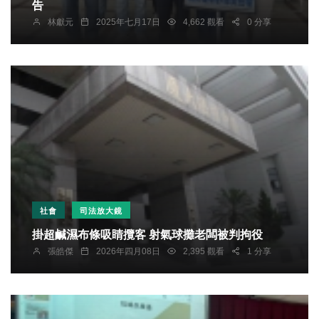
告
林獻元
2025年七月17日
4,662 觀看
0 分享
社會
司法放大鏡
掛超鹹濕布條吸睛攬客 射氣球攤老闆被判拘役
張皓傑
2026年四月08日
2,395 觀看
1 分享