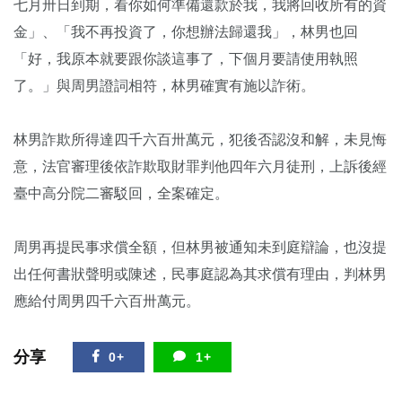
七月卅日到期，看你如何準備還款於我，我將回收所有的資
金」、「我不再投資了，你想辦法歸還我」，林男也回
「好，我原本就要跟你談這事了，下個月要請使用執照
了。」與周男證詞相符，林男確實有施以詐術。
林男詐欺所得達四千六百卅萬元，犯後否認沒和解，未見悔
意，法官審理後依詐欺取財罪判他四年六月徒刑，上訴後經
臺中高分院二審駁回，全案確定。
周男再提民事求償全額，但林男被通知未到庭辯論，也沒提
出任何書狀聲明或陳述，民事庭認為其求償有理由，判林男
應給付周男四千六百卅萬元。
分享
0+
1+