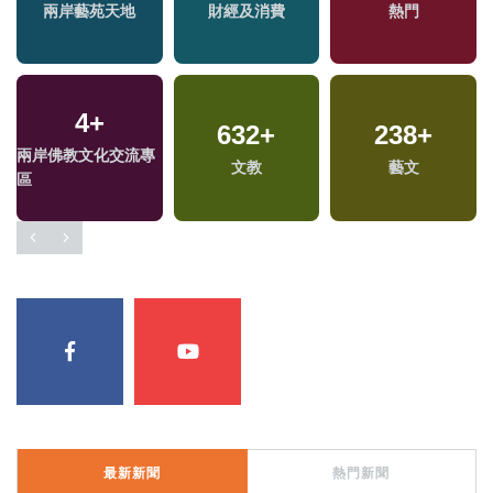
兩岸藝苑天地
財經及消費
熱門
4
+
632
+
238
+
兩岸佛教文化交流專
文教
藝文
區
最新新聞
熱門新聞