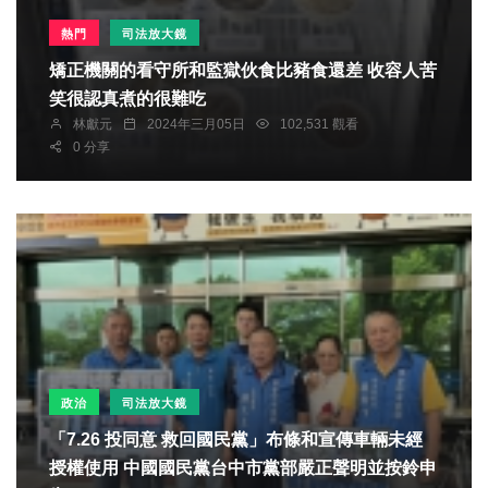
熱門
司法放大鏡
矯正機關的看守所和監獄伙食比豬食還差 收容人苦
笑很認真煮的很難吃
林獻元
2024年三月05日
102,531 觀看
0 分享
政治
司法放大鏡
「7.26 投同意 救回國民黨」布條和宣傳車輛未經
授權使用 中國國民黨台中市黨部嚴正聲明並按鈴申