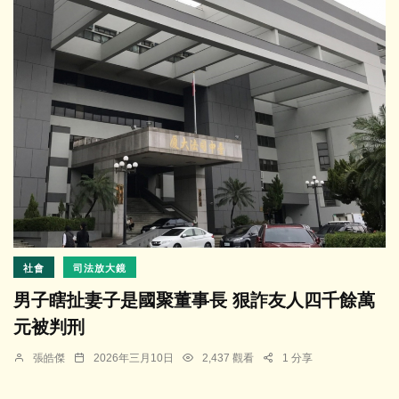
社會
司法放大鏡
男子瞎扯妻子是國聚董事長 狠詐友人四千餘萬
元被判刑
張皓傑
2026年三月10日
2,437 觀看
1 分享