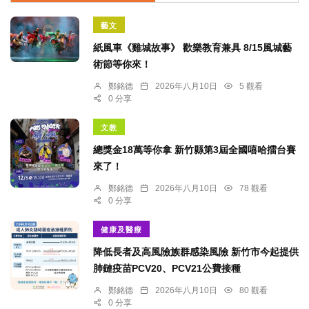
藝文
紙風車《雞城故事》 歡樂教育兼具 8/15風城藝
術節等你來！
鄭銘德
2026年八月10日
5 觀看
0 分享
文教
總獎金18萬等你拿 新竹縣第3屆全國嘻哈擂台賽
來了！
鄭銘德
2026年八月10日
78 觀看
0 分享
健康及醫療
降低長者及高風險族群感染風險 新竹市今起提供
肺鏈疫苗PCV20、PCV21公費接種
鄭銘德
2026年八月10日
80 觀看
0 分享