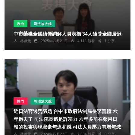
政治
司法放大鏡
中市榮獲全國績優調解人員表揚 34人獲獎全國居冠
林獻元
2025年八月21日
4,111 觀看
1 分享
熱門
司法放大鏡
近日法官過勞議題 台中市政府法制局長李善植:六
年過去了 司法院長還是許宗力 六年多前在蘋果日
報的投書與現狀毫無違和感 司法人員壓力有增無減
林獻元
2024年四月22日
7,834 觀看
0 分享