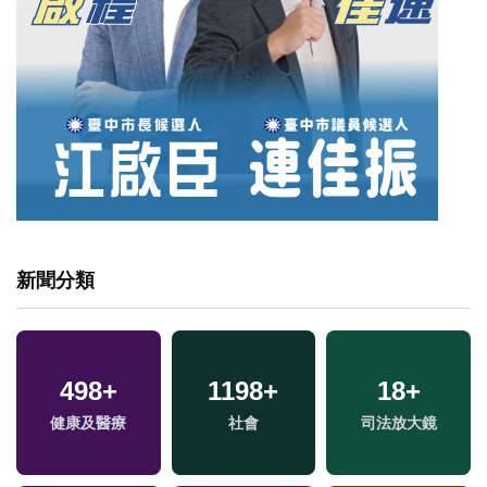
新聞分類
498
+
1198
+
18
+
健康及醫療
社會
司法放大鏡