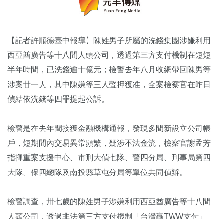
【記者許順德臺中報導】陳姓男子所屬的洗錢集團涉嫌利用
西亞酋廣告等十八間人頭公司，透過第三方支付機制在短短
半年時間，已洗錢逾十億元；檢警去年八月收網帶回陳男等
涉案廿一人，其中陳嫌等三人聲押獲准，全案檢察官在昨日
偵結依洗錢等四罪提起公訴。
檢警是在去年間接獲金融機構通報，發現多間新設立公司帳
戶，短期間內交易異常頻繁，疑涉不法金流，檢察官謝孟芳
指揮重案支援中心、市刑大偵七隊、警四分局、刑事局第四
大隊、保四總隊及南投縣草屯分局等單位共同偵辦。
檢警調查，卅七歲的陳姓男子涉嫌利用西亞酋廣告等十八間
人頭公司，透過非法第三方支付機制「台灣贏TWW支付」