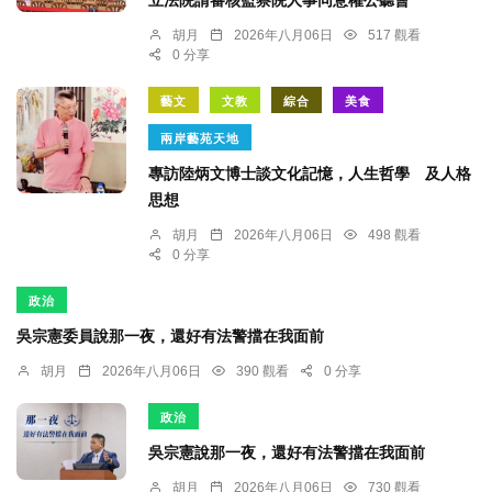
立法院請審核監察院人事同意權公聽會
胡月
2026年八月06日
517 觀看
0 分享
藝文
文教
綜合
美食
兩岸藝苑天地
專訪陸炳文博士談文化記憶，人生哲學 及人格
思想
胡月
2026年八月06日
498 觀看
0 分享
政治
吳宗憲委員說那一夜，還好有法警擋在我面前
胡月
2026年八月06日
390 觀看
0 分享
政治
吳宗憲說那一夜，還好有法警擋在我面前
胡月
2026年八月06日
730 觀看