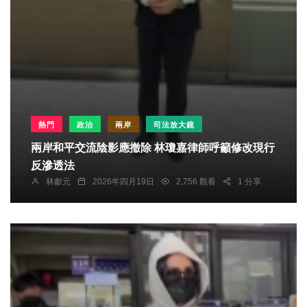
熱門
政治
兩岸
司法放大鏡
兩岸和平交流陰影應撤除 林瓊嘉律師呼籲修改現行
反滲透法
林獻元
2026年四月19日
2,756 觀看
1 分享