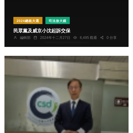
2024總統大選
司法放大鏡
民眾黨及威京小沈起訴交保
編輯部
2024年十二月27日
6,495 觀看
0 分享