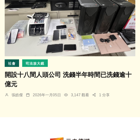
社會
司法放大鏡
開設十八間人頭公司 洗錢半年時間已洗錢逾十
億元
張皓傑
2026年一月05日
3,147 觀看
1 分享