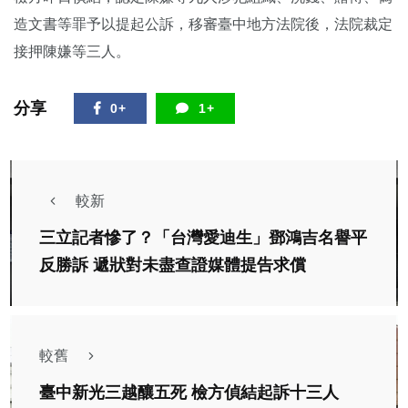
造文書等罪予以提起公訴，移審臺中地方法院後，法院裁定
接押陳嫌等三人。
分享
0+
1+
較新
三立記者慘了？「台灣愛迪生」鄧鴻吉名譽平
反勝訴 遞狀對未盡查證媒體提告求償
較舊
臺中新光三越釀五死 檢方偵結起訴十三人