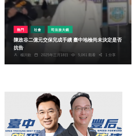
熱門
社會
司法放大鏡
陳政谷二億元交保完成手續 臺中地檢尚未決定是否
抗告
楊川欽
2025年三月18日
5,061 觀看
1 分享