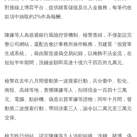
對接線上博弈平台，提供賭客儲值及出入金服務，每筆代收
款項中抽取約2%作為報酬。
陳嫌等人為規避銀行風險控管機制、檢警查緝，不僅架設完
整公司網站，還配合會計事務所操作帳務，另建置「假貨單
生成系統」，藉由製造虛偽交易紀錄，以掩飾不法金流，在
短短半年期間，洗錢金額即高達十億六千四百卅九萬元。
檢警在去年八月間發動第一波搜索行動，兵分臺中、彰化、
南投、高雄等地，查獲陳嫌等人，扣得現金一百四十三萬
元、電腦、點鈔機、偽造出貨單據等證物；同年十月間，發
動第二波搜索行動，帶回涉案三人，諭令以二萬元至三萬元
交保。
檢方昨日偵結，認定陳嫌等九人涉犯組織、洗錢、賭博、偽