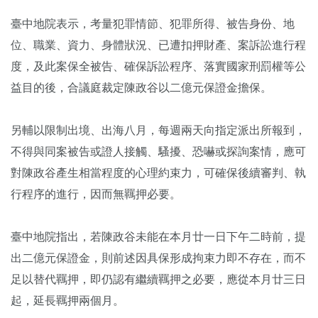
臺中地院表示，考量犯罪情節、犯罪所得、被告身份、地
位、職業、資力、身體狀況、已遭扣押財產、案訴訟進行程
度，及此案保全被告、確保訴訟程序、落實國家刑罰權等公
益目的後，合議庭裁定陳政谷以二億元保證金擔保。
另輔以限制出境、出海八月，每週兩天向指定派出所報到，
不得與同案被告或證人接觸、騷擾、恐嚇或探詢案情，應可
對陳政谷產生相當程度的心理約束力，可確保後續審判、執
行程序的進行，因而無羈押必要。
臺中地院指出，若陳政谷未能在本月廿一日下午二時前，提
出二億元保證金，則前述因具保形成拘束力即不存在，而不
足以替代羈押，即仍認有繼續羈押之必要，應從本月廿三日
起，延長羈押兩個月。