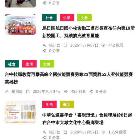
0 分享
社會
生活
文教
烏日區旭日國小校舍動工盧市長宣布任內第10所
新校開工、持續擴充教育量能
楊川欽
2026年八月07日
442 觀看
0 分享
社會
生活
文教
台中技職教育再攀高峰全國技能競賽勇奪23面獎牌53人登技能競賽
英雄榜
楊川欽
2026年八月07日
439 觀看
0 分享
生活
藝文
中華弘道書學會「書硯澄懷」會員聯展於8日起
在台中市大墩文化中心藝廊登場
楊川欽
2026年八月07日
1,224 觀看
0 分享