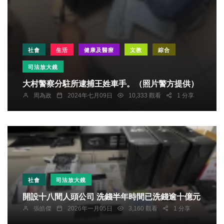
社會
生活
健康及醫療
文教
綜合
司法放大鏡
大村警察分駐所逮捕王姓車手。（照片警方提供）
周為政
2024年七月09日
10,333 觀看
1 分享
社會
司法放大鏡
開設十八間人頭公司 洗錢半年時間已洗錢逾十億元
張皓傑
2026年一月05日
3,160 觀看
1 分享