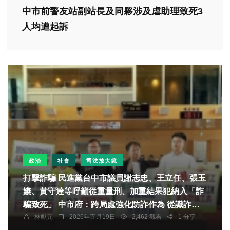
中市前警友站副站長及同夥涉及虐助理致死3
人均遭起訴
政治
社會
司法放大鏡
打擊詐騙 民進黨台中市議員謝志忠、王立任、張玉
嬿、黃守達等呼籲從重量刑、加重結果犯納入「詐
騙致死」 中市府：跨局處強化防詐作為 從識詐宣
林獻元
2026年五月19日
2,462 觀看
1 分享
導到強力查緝 詐欺案件與財損較去年同期均雙降