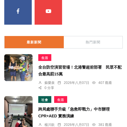
最新新聞
熱門新聞
生活
全台防空演習登場！北港警超前部署 民眾不配
合最高罰15萬
蘇榮泉
2026年八月07日
407 觀看
0 分享
社會
生活
跨局處聯手升級「急救即戰力」中市辦理
CPR+AED 實務演練
楊川欽
2026年八月07日
381 觀看