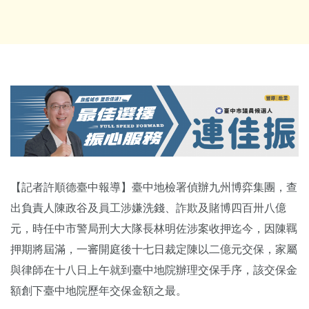
【記者許順德臺中報導】臺中地檢署偵辦九州博弈集團，查
出負責人陳政谷及員工涉嫌洗錢、詐欺及賭博四百卅八億
元，時任中市警局刑大大隊長林明佐涉案收押迄今，因陳羈
押期將屆滿，一審開庭後十七日裁定陳以二億元交保，家屬
與律師在十八日上午就到臺中地院辦理交保手序，該交保金
額創下臺中地院歷年交保金額之最。