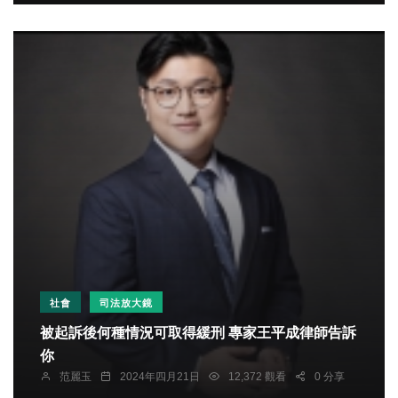
社會
司法放大鏡
被起訴後何種情況可取得緩刑 專家王平成律師告訴
你
范麗玉
2024年四月21日
12,372 觀看
0 分享