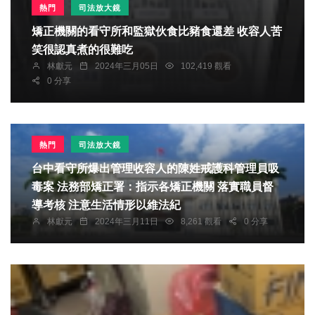
熱門
司法放大鏡
矯正機關的看守所和監獄伙食比豬食還差 收容人苦
笑很認真煮的很難吃
林獻元
2024年三月05日
102,419 觀看
0 分享
熱門
司法放大鏡
台中看守所爆出管理收容人的陳姓戒護科管理員吸
毒案 法務部矯正署：指示各矯正機關 落實職員督
導考核 注意生活情形以維法紀
林獻元
2024年三月11日
8,261 觀看
0 分享