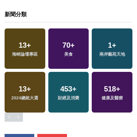
新聞分類
4
+
672
+
1
+
兩岸佛教文化交流專
綜合
2023金鐘獎
區
15
+
30
+
315
+
評論
2024立委選戰
熱門