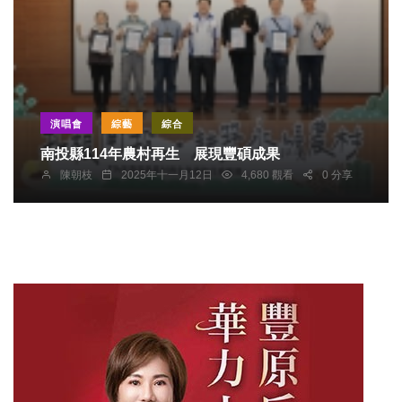
演唱會
綜藝
綜合
南投縣114年農村再生 展現豐碩成果
陳朝枝
2025年十一月12日
4,680 觀看
0 分享