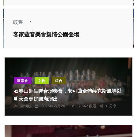
較舊
客家藍音樂會親情公園登場
演唱會
文教
綜合
石春山師生聯合演奏會，安可曲全體薩克斯風等以
明天會更好圓滿演出
陳朝枝
2025年四月20日
7,542 觀看
0 分享