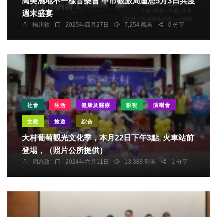
高美濕地不一樣音樂會 中市觀旅局邀您5月3日共度
週末盛宴
楊川欽
2025年四月27日
7,254 觀看
0 分享
社會
生活
健康及醫療
影視
演唱會
文教
旅遊
綜合
大村葡萄觀光文化季，本月22日下午3點, 火車站前
登場，（照片公所提供）
周為政
2024年六月11日
13,388 觀看
1 分享