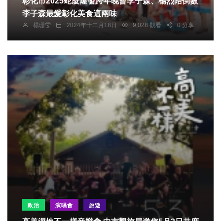
彰化市2025蛇麼隆發跨年晚會李子森、楊烈陪倒數
李子森最愛彰化美食這兩味
楊珊雯
2024年十二月18日
9,028 觀看
0 分享
政治
演唱會
旅遊