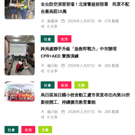
全台防空演習登場！北港警超前部署 民眾不配
合最高罰15萬
蘇榮泉
2026年八月07日
278 觀看
0 分享
社會
生活
跨局處聯手升級「急救即戰力」中市辦理
CPR+AED 實務演練
楊川欽
2026年八月07日
263 觀看
0 分享
社會
生活
文教
烏日區旭日國小校舍動工盧市長宣布任內第10所
新校開工、持續擴充教育量能
楊川欽
2026年八月07日
295 觀看
0 分享
社會
生活
文教