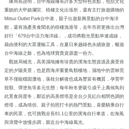
陳局長說明，台中海線擁有許多大型特色景點，包括文化
重鎮的大甲鎮瀾宮、梧棲文化出張所，還有主打旅遊購物的
Mitsui Outlet Park台中港，親子出遊新興景點的台中海洋
館，還有漁產美食聞名的梧棲漁港等，去年市府更推出台灣
好行「679台中活力海洋線」，成功將觀光景點串連成線，
藉由便利的大眾運輸工具，在夏日來趟綠色永續旅遊，暢遊
台中海線之餘，也為地球寶貴資源盡一份力。
觀旅局補充，高美濕地擁有珍貴的濱海生態資源及廣受肯
定的夕陽美景，也是西海岸重要鳥類棲地，濕地中的雲林莞
草不僅能穩固灘地，落枝分解後也成為豐富有機質，孕育甲
殼類、彈塗魚等多元生態；每年秋冬更吸引成千上萬候鳥到
此覓食與度冬，鄰近的高美燈塔是全台少見紅白相間色調的
燈塔，成為情侶、親子拍照打卡的熱門景點，喜愛騎乘自行
車的民眾，也可挑戰全長81.1公里的濱海自行車道，在海風
與浪聲中放慢步調，親近台中海線風光。