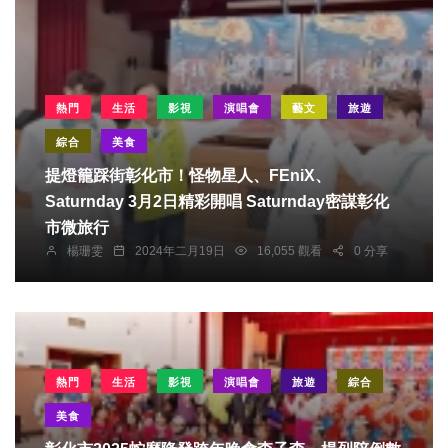
熱門
生活
影視
演唱會
藝文
旅遊
綜合
美食
提燈籠踩街彰化市！怪物星人、FEniX、
Saturnday 3月2日精彩開唱 Saturnday密謀彰化
市微旅行
楊珊雯
2024年二月19日
16,055 觀看
0 分享
熱門
生活
影視
演唱會
旅遊
綜合
美食