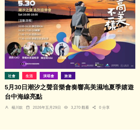
社會
生活
演唱會
旅遊
5月30日潮汐之聲音樂會奏響高美濕地夏季嬉遊
台中海線亮點
楊川欽
2026年五月29日
3,270 觀看
0 分享