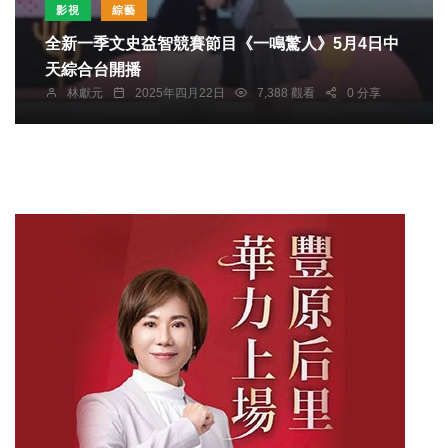
影視
綜藝
全新一季文史益智競賽節目《一鳴驚人》5月4日中
天綜合台開播
林獻元
2025年四月22日
7,388 觀看
0 分享