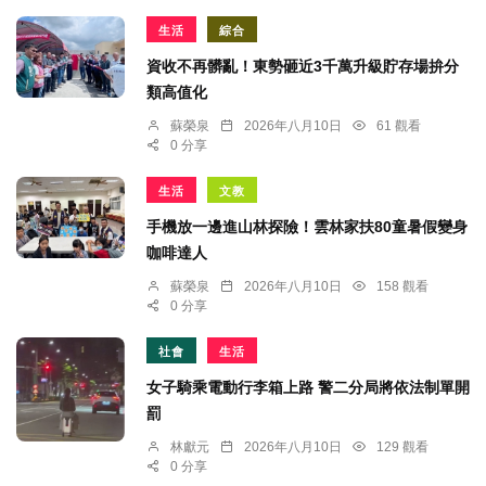
生活
綜合
資收不再髒亂！東勢砸近3千萬升級貯存場拚分
類高值化
蘇榮泉
2026年八月10日
61 觀看
0 分享
生活
文教
手機放一邊進山林探險！雲林家扶80童暑假變身
咖啡達人
蘇榮泉
2026年八月10日
158 觀看
0 分享
社會
生活
女子騎乘電動行李箱上路 警二分局將依法制單開
罰
林獻元
2026年八月10日
129 觀看
0 分享