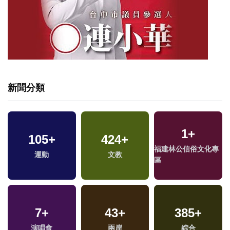
新聞分類
1
+
105
+
424
+
福建林公信俗文化專
運動
文教
區
7
+
43
+
385
+
演唱會
兩岸
綜合