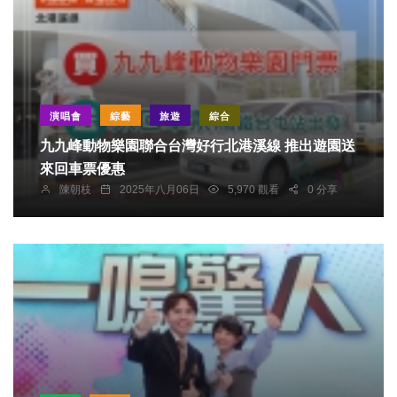
演唱會
綜藝
旅遊
綜合
九九峰動物樂園聯合台灣好行北港溪線 推出遊園送
來回車票優惠
陳朝枝
2025年八月06日
5,970 觀看
0 分享