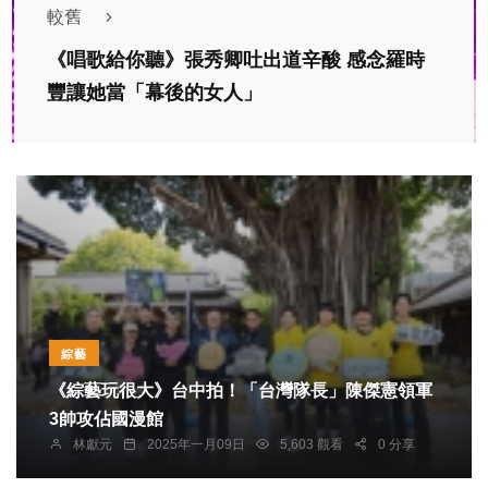
較舊
《唱歌給你聽》張秀卿吐出道辛酸 感念羅時
豐讓她當「幕後的女人」
綜藝
《綜藝玩很大》台中拍！「台灣隊長」陳傑憲領軍
3帥攻佔國漫館
林獻元
2025年一月09日
5,603 觀看
0 分享