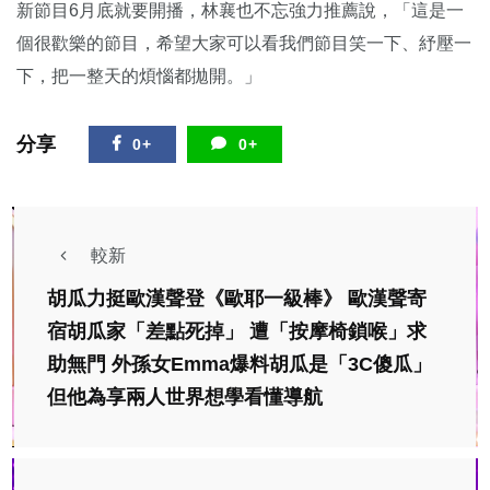
新節目6月底就要開播，林襄也不忘強力推薦說，「這是一
個很歡樂的節目，希望大家可以看我們節目笑一下、紓壓一
下，把一整天的煩惱都拋開。」
分享
0+
0+
較新
胡瓜力挺歐漢聲登《歐耶一級棒》 歐漢聲寄
宿胡瓜家「差點死掉」 遭「按摩椅鎖喉」求
助無門 外孫女Emma爆料胡瓜是「3C傻瓜」
但他為享兩人世界想學看懂導航