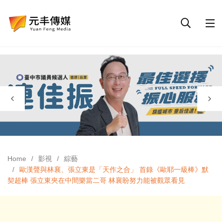
Home
影視
綜藝
歐漢聲與林襄、張立東是「天作之合」 首錄《歐耶一級棒》默
契超棒 張立東夾在中間樂當二哥 林襄盼努力能被觀眾看見