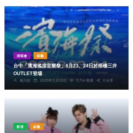
演唱會
綜藝
台中「濱海搖滾音樂祭」8月23、24日於梧棲三井
OUTLET登場
楊川欽
2025年六月10日
5,754 觀看
0 分享
影視
綜藝