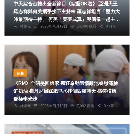
中天綜合台推出全新節目《綜藝OK啦》 亞洲天王
羅志祥與何美攜手接下主持棒 羅志祥坦言「壓力大
時最期待主持」 何美「美夢成真」與偶像一起主持
林獻元
2025年八月19日
14,498 觀看
0 分享
被爆對著羅志祥傻笑
綜藝
《RM》全昭旻回娘家 瘋狂舉動讓情敵池睿恩滿臉
鮮奶油 崔丹尼爾踩肥皂水摔個四腳朝天 搞笑模樣
像極李光洙
林獻元
2025年四月19日
7,092 觀看
0 分享