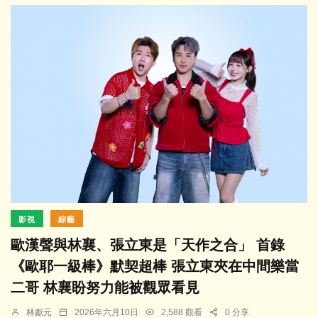
影視
綜藝
歐漢聲與林襄、張立東是「天作之合」 首錄
《歐耶一級棒》默契超棒 張立東夾在中間樂當
二哥 林襄盼努力能被觀眾看見
林獻元
2026年六月10日
2,588 觀看
0 分享