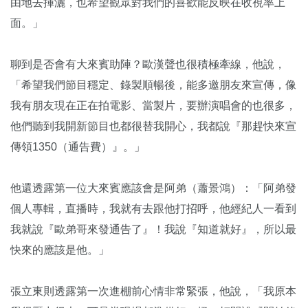
由地去揮灑，也希望觀眾對我們的喜歡能反映在收視率上
面。」
聊到是否會有大來賓助陣？歐漢聲也很積極牽線，他說，
「希望我們節目穩定、錄製順暢後，能多邀朋友來宣傳，像
我有朋友現在正在拍電影、當製片，要辦演唱會的也很多，
他們聽到我開新節目也都很替我開心，我都說『那趕快來宣
傳領1350（通告費）』。」
他還透露第一位大來賓應該會是阿弟（蕭景鴻）：「阿弟發
個人專輯，直播時，我就有去跟他打招呼，他經紀人一看到
我就說『歐弟哥來發通告了』！我說『知道就好』，所以最
快來的應該是他。」
張立東則透露第一次進棚前心情非常緊張，他說，「我原本