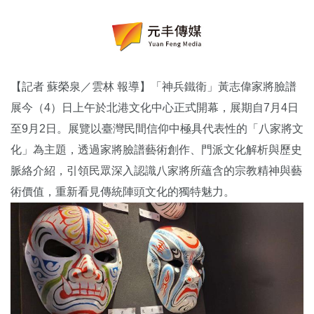
【記者 蘇榮泉／雲林 報導】「神兵鐵衛」黃志偉家將臉譜
展今（4）日上午於北港文化中心正式開幕，展期自7月4日
至9月2日。展覽以臺灣民間信仰中極具代表性的「八家將文
化」為主題，透過家將臉譜藝術創作、門派文化解析與歷史
脈絡介紹，引領民眾深入認識八家將所蘊含的宗教精神與藝
術價值，重新看見傳統陣頭文化的獨特魅力。