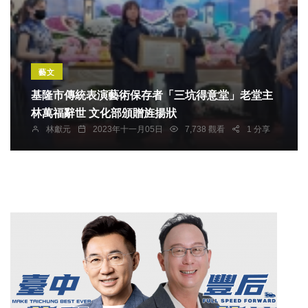
藝文
基隆市傳統表演藝術保存者「三坑得意堂」老堂主
林萬福辭世 文化部頒贈旌揚狀
林獻元
2023年十一月05日
7,738 觀看
1 分享