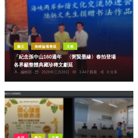
藝文
海峽論壇專區
文教
「紀念孫中山160週年 〈粥賢墨緣〉春拍登場
各界籲整體典藏珍稀文獻延
編輯部
2026年三月26日
3,447 觀看
0 分享
生活
藝文
文教