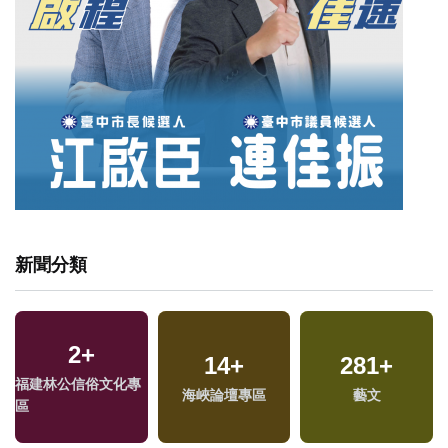
新聞分類
2
+
14
+
281
+
福建林公信俗文化專
海峽論壇專區
藝文
區