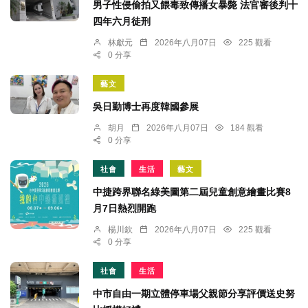
男子性侵偷拍又餵毒致傳播女暴斃 法官審後判十
四年六月徒刑
林獻元
2026年八月07日
225 觀看
0 分享
藝文
吳日勤博士再度韓國參展
胡月
2026年八月07日
184 觀看
0 分享
社會
生活
藝文
中捷跨界聯名綠美圖第二屆兒童創意繪畫比賽8
月7日熱烈開跑
楊川欽
2026年八月07日
225 觀看
0 分享
社會
生活
中市自由一期立體停車場父親節分享評價送史努