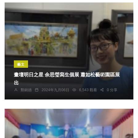
藝文
畫壇明日之星 余思瑩寫生個展 蕭如松藝術園區展
出
鄭銘德
2024年九月06日
6,543 觀看
0 分享