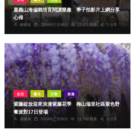
嘉義山海偏鄉培育閱讀樂趣 學子拍影片上網分享
心得
蘇榮泉
2024年三月06日
12,471 觀看
2 分享
生活
藝文
文教
旅遊
紫藤綻放迎來浪漫紫藤花季 梅山瑞里社區紫色野
餐派對17日登場
蘇榮泉
2024年三月09日
11,780 觀看
0 分享