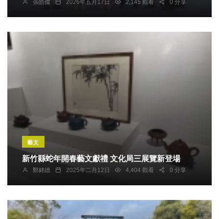
張皓傑
2026年五月17日
2,145 觀看
0 分享
藝文
新竹縣蛇年開春藝文獻禮 文化局三展覽新登場
鄭銘德
2025年二月12日
4,404 觀看
0 分享