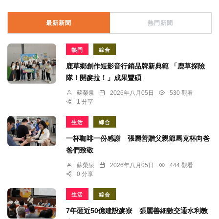
最新新聞
熱門新聞
熱門
綜合
鹿草鄉創作短影音行銷品牌新典範 「鹿草探險
隊！開麥拉！」成果豐碩
蘇榮泉
2026年八月05日
530 觀看
1 分享
生活
綜合
一杯咖啡一份感謝 張麗善贈父親節馬克杯向爸
爸們致敬
蘇榮泉
2026年八月05日
444 觀看
0 分享
生活
綜合
7年砸近50億建設麥寮 張麗善細數交通水利教