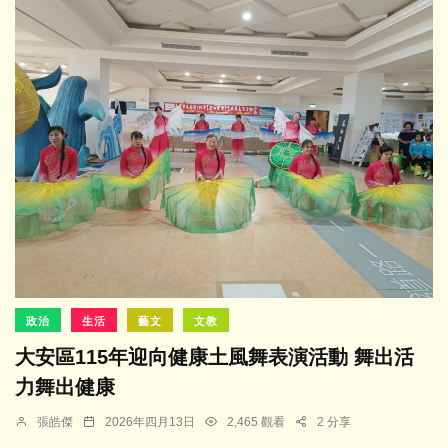
政治
生活
藝文
文教
大安區115年迎向健康土風舞表演活動 舞出活
力舞出健康
張皓傑
2026年四月13日
2,465 觀看
2 分享