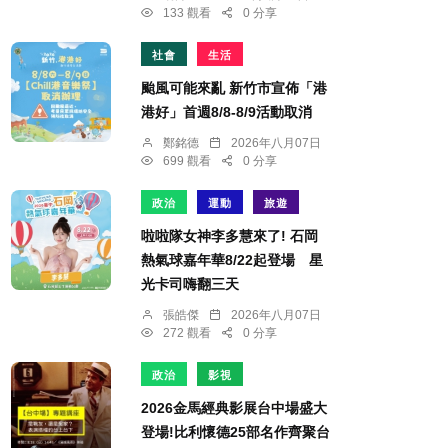
133 觀看
0 分享
社會
生活
颱風可能來亂 新竹市宣佈「港
港好」首週8/8-8/9活動取消
鄭銘德
2026年八月07日
699 觀看
0 分享
政治
運動
旅遊
啦啦隊女神李多慧來了! 石岡
熱氣球嘉年華8/22起登場 星
光卡司嗨翻三天
張皓傑
2026年八月07日
272 觀看
0 分享
政治
影視
2026金馬經典影展台中場盛大
登場!比利懷德25部名作齊聚台