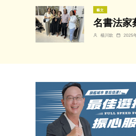
藝文
名書法家
楊川欽
202