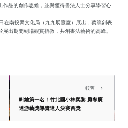
出作品的創作思維，並與懂得書法人士分享學習心
0日在南投縣文化局（九九展覽室）展出，蔡篤釗表
於展出期間到場觀賞指教，共創書法藝術的高峰。
較舊
生活
財經及消費
叫她第一名！竹北國小林奕黎 勇奪廣
藝文
達游藝獎導覽達人決賽首獎
結盟Plug and Play
廠 X 瘋戲樂
打造亞太新創樞紐