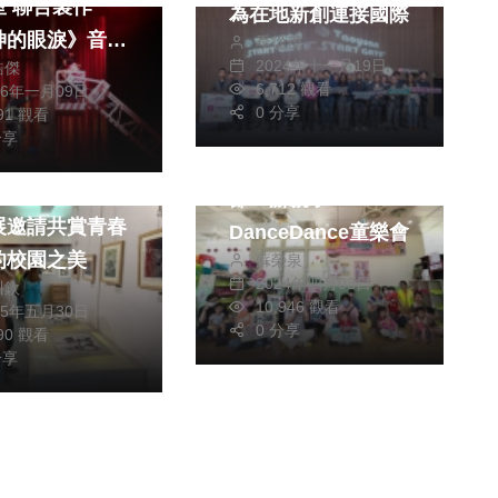
室 聯合製作
為在地新創連接國際
神的眼淚》音樂
季從茂
2024年十一月19日
皓傑
引逾20,000名
6,712 觀看
生活
藝文
26年一月09日
入場
0 分享
491 觀看
文教
分享
文教
嘉義縣提前歡慶兒童
立霧峰國中美術
節 辦親子
展邀請共賞青春
DanceDance童樂會
的校園之美
蘇榮泉
2024年四月03日
川欽
10,946 觀看
25年五月30日
0 分享
890 觀看
分享