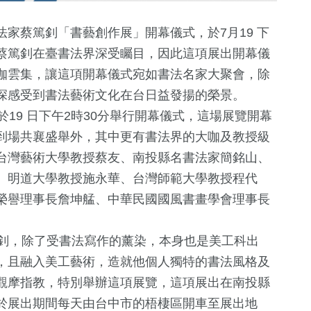
家蔡篤釗「書藝創作展」開幕儀式，於7月19 下
蔡篤釗在臺書法界深受矚目，因此這項展出開幕儀
咖雲集，讓這項開幕儀式宛如書法名家大聚會，除
深感受到書法藝術文化在台日益發揚的榮景。
9 日下午2時30分舉行開幕儀式，這場展覽開幕
到場共襄盛舉外，其中更有書法界的大咖及教授級
台灣藝術大學教授蔡友、南投縣名書法家簡銘山、
1275
+
62
+
1
+
、明道大學教授施永華、台灣師範大學教授程代
社會
影視
兩岸藝苑天
榮譽理事長詹坤艋、中華民國國風書畫學會理事長
35
+
釗，除了受書法寫作的薰染，本身也是美工科出
1518
+
64
+
，且融入美工藝術，造就他個人獨特的書法風格及
兩岸道教文化交
生活
兩岸
流專區
觀摩指教，特別舉辦這項展覽，這項展出在南投縣
於展出期間每天由台中市的梧棲區開車至展出地