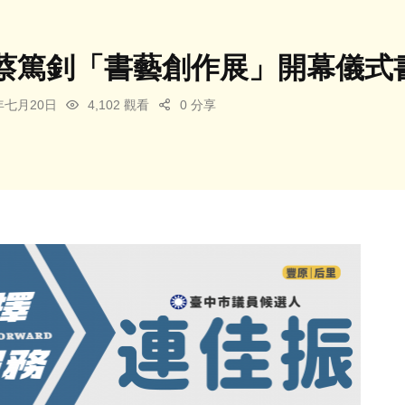
蔡篤釗「書藝創作展」開幕儀式
5年七月20日
4,102 觀看
0 分享