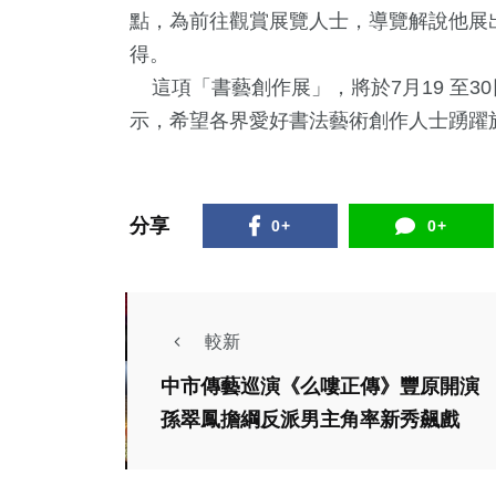
點，為前往觀賞展覽人士，導覽解說他展
得。
這項「書藝創作展」，將於7月19 至3
示，希望各界愛好書法藝術創作人士踴躍
分享
0+
0+
較新
中市傳藝巡演《么嘍正傳》豐原開演
孫翠鳳擔綱反派男主角率新秀飆戲
藝文
藝文
84位日本藝術家參
故事工