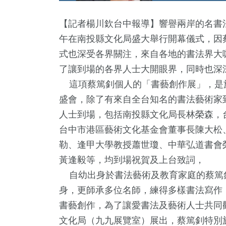
【記者楊川欽台中報導】響譽兩岸的名書法
午在南投縣文化局盛大舉行開幕儀式，因
式也深受各界關注，來自各地的書法界大
了讓到場的各界人士大開眼界，同時也深
這項蔡篤釗個人的「書藝創作展」，是於1
盛會，除了有來自全台知名的書法藝術家
人士到場，包括南投縣文化局長林榮森，
2
+
1
+
463
+
67
+
10
+
台中市港區藝術文化基金會董事長陳大松
門
2023金鐘獎
財經及消費
美食
演唱會
勒、逢甲大學教授蕭世瓊、中華弘道書會
黃逢毅等，均到場祝賀及上台致詞，
自幼出身於書法藝術及教育家庭的蔡篤
0
+
31
+
16
+
身，更師承多位名師，練得多樣書法寫作
及醫療
2024立委選戰
評論
書藝創作，為了讓愛書法及藝術人士共同
文化局（九九展覽室）展出，蔡篤釗特別