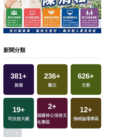
新聞分類
381
+
236
+
626
+
9
+
地
旅遊
藝文
文教
綜藝
2
+
4
+
19
+
12
+
福建林公信俗文
兩岸佛教文化交
司法放大鏡
海峽論壇專區
化專區
流專區