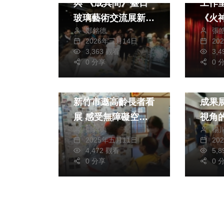
與 《成其間》臺日
工作
玻璃藝術交流展新竹
《火
鄭銘德
張
玻工館開展
劇 吸
2026年三月14日
20
觀眾
3,363 觀看
3,
0 分享
0 
藝文
藝文
落實身障友善平權
中市
新竹市邀高齡長者看
成果
展 感受無障礙空間
視角
鄭銘德
楊
的自由
2025年五月11日
20
4,472 觀看
5,
0 分享
0 