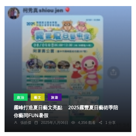
政治
藝文
旅遊
霧峰打造夏日藝文亮點 2025霧豐夏日藝術季陪
你藝同FUN暑假
張皓傑
2025年八月06日
4,356 觀看
1 分享