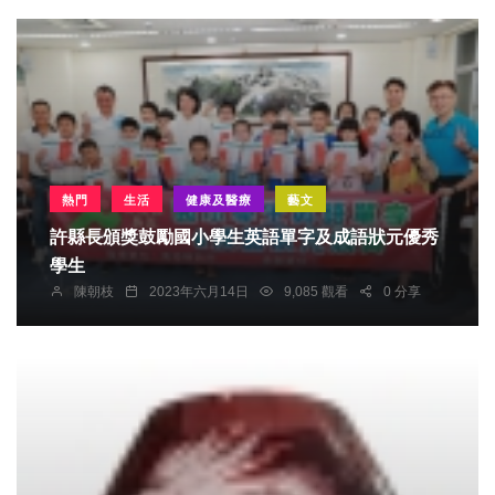
熱門
生活
健康及醫療
藝文
許縣長頒獎鼓勵國小學生英語單字及成語狀元優秀
學生
陳朝枝
2023年六月14日
9,085 觀看
0 分享