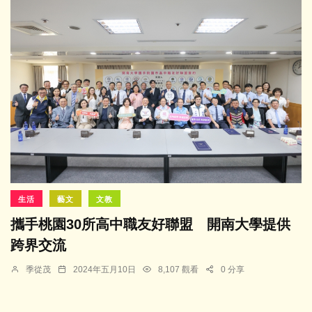
生活
藝文
文教
攜手桃園30所高中職友好聯盟 開南大學提供
跨界交流
季從茂
2024年五月10日
8,107 觀看
0 分享