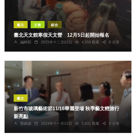
藝文
文教
綜合
臺北天文館寒假天文營 12月5日起開始報名
編輯部
2025年十二月02日
4,358 觀看
0 分享
藝文
新竹市玻璃藝術節11/16華麗登場 秋季藝文輕旅行
新亮點
鄭銘德
2024年十一月12日
5,631 觀看
0 分享