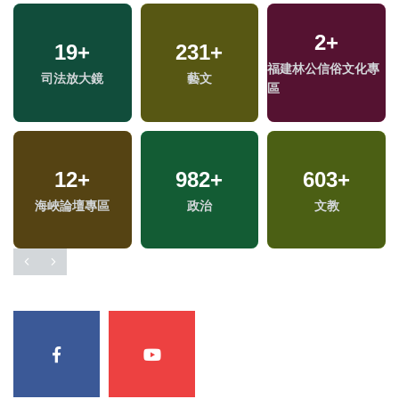
2
+
19
+
231
+
福建林公信俗文化專
司法放大鏡
藝文
區
12
+
982
+
603
+
海峽論壇專區
政治
文教