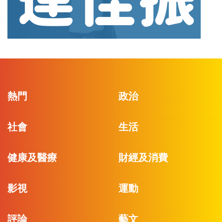
熱門
政治
社會
生活
健康及醫療
財經及消費
影視
運動
評論
藝文