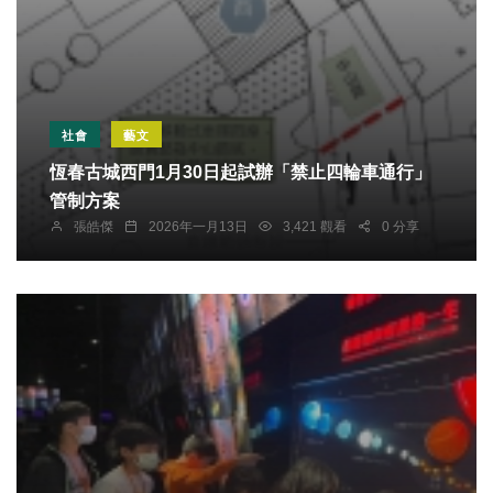
社會
藝文
恆春古城西門1月30日起試辦「禁止四輪車通行」
管制方案
張皓傑
2026年一月13日
3,421 觀看
0 分享