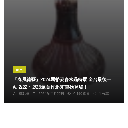
藝文
「春風德藝」2024國裕麥森水晶特展 全台最後一
站 2/22 ~ 2/25遠百竹北8F重磅登場！
鄭銘德
2024年二月22日
6,490 觀看
1 分享