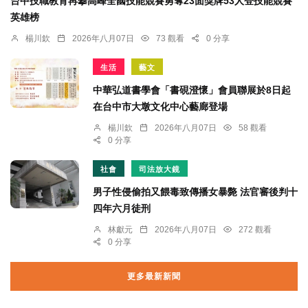
台中技職教育再攀高峰全國技能競賽勇奪23面獎牌53人登技能競賽
英雄榜
楊川欽
2026年八月07日
73 觀看
0 分享
生活
藝文
中華弘道書學會「書硯澄懷」會員聯展於8日起
在台中市大墩文化中心藝廊登場
楊川欽
2026年八月07日
58 觀看
0 分享
社會
司法放大鏡
男子性侵偷拍又餵毒致傳播女暴斃 法官審後判十
四年六月徒刑
林獻元
2026年八月07日
272 觀看
0 分享
更多最新新聞