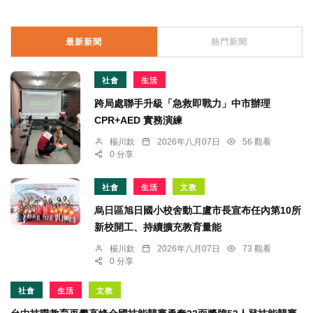
最新新聞
熱門新聞
社會
生活
跨局處聯手升級「急救即戰力」中市辦理
CPR+AED 實務演練
楊川欽
2026年八月07日
56 觀看
0 分享
社會
生活
文教
烏日區旭日國小校舍動工盧市長宣布任內第10所
新校開工、持續擴充教育量能
楊川欽
2026年八月07日
73 觀看
0 分享
社會
生活
文教