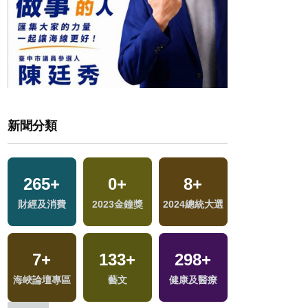
新聞分類
265
+
0
+
8
+
10
+
財經及消費
2023金鐘獎
2024總統大選
司法放大鏡
7
+
133
+
298
+
5
+
交
海峽論壇專區
藝文
健康及醫療
綜藝