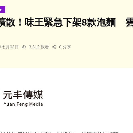
食
擴散！味王緊急下架8款泡麵 
6年七月03日
3,612 觀看
0 分享