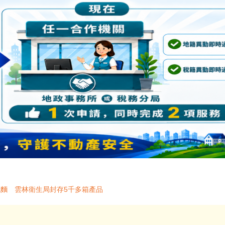
泡麵 雲林衛生局封存5千多箱產品