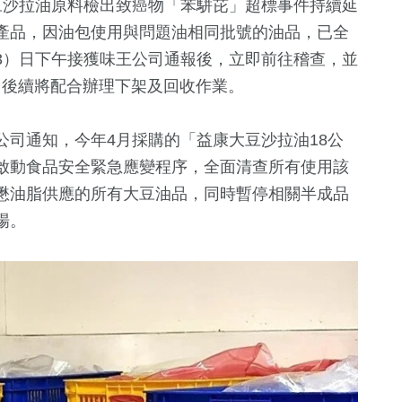
豆沙拉油原料檢出致癌物「苯駢芘」超標事件持續延
產品，因油包使用與問題油相同批號的油品，已全
3）日下午接獲味王公司通報後，立即前往稽查，並
品，後續將配合辦理下架及回收作業。
司通知，今年4月採購的「益康大豆沙拉油18公
啟動食品安全緊急應變程序，全面清查所有使用該
懋油脂供應的所有大豆油品，同時暫停相關半成品
場。
+
358
+
38
+
36
+
文教
美食
兩岸
20
+
2
+
9
+
兩岸道教文化交
兩岸佛教文化
評論
流專區
流專區