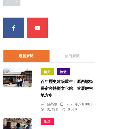
最新新聞
熱門新聞
藝文
旅遊
百年歷史建築重生！原西螺街
長宿舍轉型文化館 首展解密
地方史
蘇榮泉
2026年八月08日
31 觀看
0 分享
生活