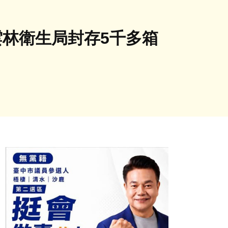
雲林衛生局封存5千多箱