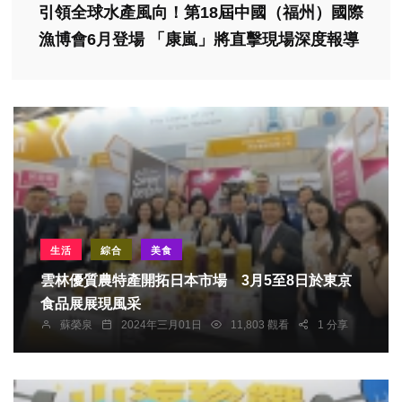
​引領全球水產風向！第18屆中國（福州）國際
漁博會6月登場 「康嵐」將直擊現場深度報導
生活
綜合
美食
雲林優質農特產開拓日本市場 3月5至8日於東京
食品展展現風采
蘇榮泉
2024年三月01日
11,803 觀看
1 分享