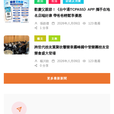
政治
生活
財經及消費
歡慶父親節！《台中通TCPASS》APP 攜手在地
名店端好康 帶爸爸輕鬆享優惠
張皓傑
2026年八月09日
123 觀看
1 分享
藝文
文教
跨世代校友重聚吹響樂章霧峰國中管樂團校友音
樂會盛大登場
楊川欽
2026年八月09日
123 觀看
0 分享
更多最新新聞