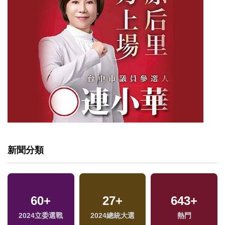
新聞分類
60
+
27
+
643
+
兩
2024立委選戰
2024總統大選
熱門
區