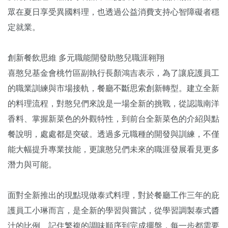
眾在夏日享受異國料理，也透過公益消費支持心智障礙者穩
定就業。
創新餐飲思維 多元職能開發助憨兒職涯翱翔
喜憨兒基金會桃竹區副執行長顏鴻吉表示，為了讓庇護員工
的職業訓練與市場接軌，餐廳不斷思索創新轉型。建立全新
的料理流程，對憨兒們來說是一場全新的挑戰，從認識南洋
香料、掌握新菜色的外觀特性，到前台全新菜色的介紹與點
餐說明，處處都是突破。透過多元職種的開發與訓練，不僅
能大幅提升專業技能，更讓憨兒們未來的職涯發展看見更多
潛力與可能。
面對全新推出的現點現做泰式料理，對於餐廳工作三年的庇
護員工小琳而言，是全新的學習與嘗試，從學習調製泰式醬
汁的比例、記住繁複的調味順序到完成擺盤，每一步都需要