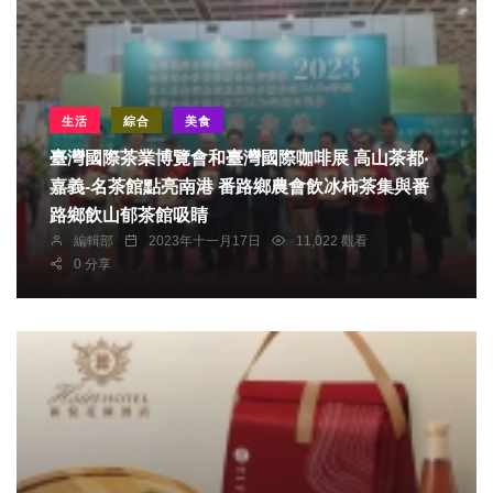
生活
綜合
美食
臺灣國際茶業博覽會和臺灣國際咖啡展 高山茶都‧
嘉義-名茶館點亮南港 番路鄉農會飲冰柿茶集與番
路鄉飲山郁茶館吸睛
編輯部
2023年十一月17日
11,022 觀看
0 分享