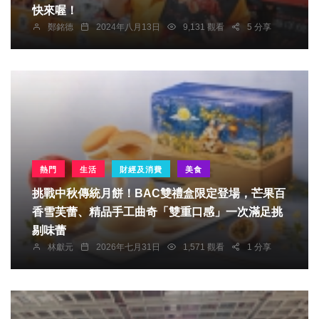
快來喔！
鄭銘德
2024年八月13日
9,131 觀看
5 分享
熱門
生活
財經及消費
美食
挑戰中秋傳統月餅！BAC雙禮盒限定登場，芒果百
香雪芙蕾、精品手工曲奇「雙重口感」一次滿足挑
剔味蕾
林獻元
2026年七月31日
1,571 觀看
1 分享