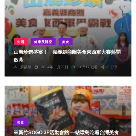
生活
健康及醫療
美食
山海珍饌盛宴！ 嘉義縣商圈美食東西軍大賽熱鬧
啟幕
蘇榮泉
2024年二月29日
10,517 觀看
0 分享
美食
來新竹SOGO 3F活動會館 一站環島吃遍台灣美食