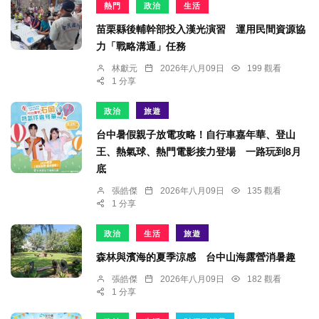
熱門
政治
生活
苗栗縣後輔幹部投入漢光演習 運用民間資源協
力「戰略溝通」任務
林獻元
2026年八月09日
199 觀看
1 分享
政治
旅遊
台中暑假親子放電攻略！自行車嘉年華、登山
王、熱氣球、熱門電影接力登場 一路玩到8月
底
張皓傑
2026年八月09日
135 觀看
1 分享
政治
生活
旅遊
森林與濱海的夏季涼感 台中山海露營消暑趣
張皓傑
2026年八月09日
182 觀看
1 分享