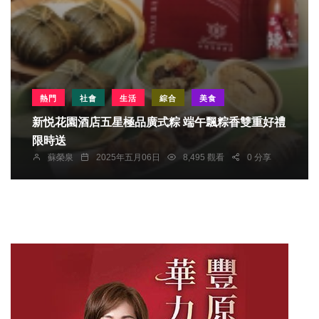
熱門
社會
生活
綜合
美食
新悦花園酒店五星極品廣式粽 端午飄粽香雙重好禮
限時送
蘇榮泉
2025年五月06日
8,495 觀看
0 分享