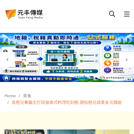
Home
美食
喜憨兒餐廳主打現做泰式料理吃到飽 開拓憨兒就業多元職能