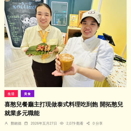
生活
美食
喜憨兒餐廳主打現做泰式料理吃到飽 開拓憨兒
就業多元職能
鄭銘德
2026年五月27日
2,079 觀看
0 分享