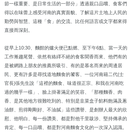
節一樣重要、是日常生活的一部分」透過親口品嚐、食客們
得以在味蕾上感受河南的真實面貌、了解這片土地上人民的
勤勞與智慧、這種「食」的交流、比任何語言或文字都來得
直接而深刻。
從早上10:30、麵館的爐火便已點燃、至下午6點、當一天的
工作漸趨尾聲、依然有絡繹不絕的食客聞香而來、他們有的
是被網路上朋友的推薦所吸引、有的是慕名而來的周邊居
民、更有許多是尋找道地麵食的饕客、一位河南籍二代(士
官長)張先生說「這裡的麵食、味道很正宗、和我在河南吃
過的幾乎一樣」、臉上掛著滿足的笑容、「那種麵香、肉
香、是其他地方很難吃到的、特別是韭菜盒子餡料飽滿及蔥
油餅、煎得剛剛好、不油膩」這些讚譽、是創辦人最大的欣
慰、他明白、每一份讚美、都是對他千里跋涉、堅持傳承的
肯定、每一口品嚐、都是對河南麵食文化的一次深入認識。