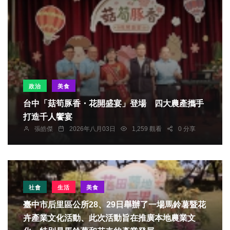
政治
美食
台中「菇筍豚香・花開盛宴」登場 四大農產攜手
打造千人饗宴
張皓傑
2026年八月03日
1,259 觀看
0 分享
社會
生活
美食
臺中市后里區公所28、29日舉辦了一場馬鈴薯暨花
卉產業文化活動、此次活動旨在推廣本地農業文