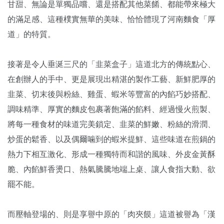
甘甜、無論是單獨品嚐、還是搭配其他菜餚、都能帶來極大
的滿足感、這種樸實無華的美味、恰恰體現了河南麵食「厚
道」的特質。
接著是令人垂涎三尺的「韭菜盒子」這道北方的傳統點心、
在創辦人的手中、更是展現出精湛的製作工藝、新鮮肥厚的
韭菜、切末後與粉絲、雞蛋、蝦米等豐富的內餡巧妙搭配、
調味精準、厚實的麵皮包裹著飽滿的餡料、經過慢火煎製、
將每一種食材的味道完美鎖定、韭菜的鮮嫩、粉絲的滑潤、
炒蛋的鬆香、以及偶爾噛到的蝦米提鮮、這些味道在煎鍋的
熱力下相互激化、形成一種獨特而和諧的風味、外皮金黃酥
脆、內餡鮮香燙口、熱氣騰騰地端上桌、讓人食指大動、欲
罷不能。
而壓軸登場的、則是享譽中原的「肉夾饃」這道被譽為「漢