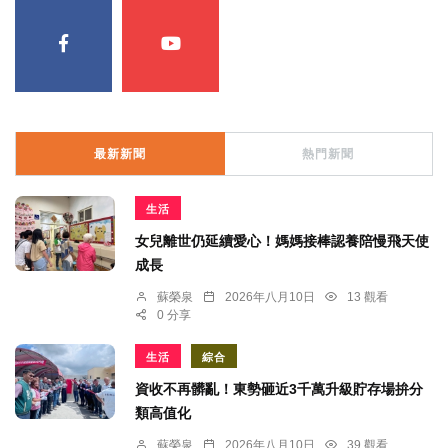
最新新聞
熱門新聞
生活
女兒離世仍延續愛心！媽媽接棒認養陪慢飛天使
成長
蘇榮泉
2026年八月10日
13 觀看
0 分享
生活
綜合
資收不再髒亂！東勢砸近3千萬升級貯存場拚分
類高值化
蘇榮泉
2026年八月10日
39 觀看