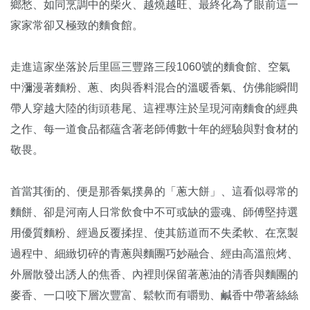
鄉愁、如同烹調中的柴火、越燒越旺、最終化為了眼前這一
家家常卻又極致的麵食館。
走進這家坐落於后里區三豐路三段1060號的麵食館、空氣
中瀰漫著麵粉、蔥、肉與香料混合的溫暖香氣、仿佛能瞬間
帶人穿越大陸的街頭巷尾、這裡專注於呈現河南麵食的經典
之作、每一道食品都蘊含著老師傅數十年的經驗與對食材的
敬畏。
首當其衝的、便是那香氣撲鼻的「蔥大餅」、這看似尋常的
麵餅、卻是河南人日常飲食中不可或缺的靈魂、師傅堅持選
用優質麵粉、經過反覆揉捏、使其筋道而不失柔軟、在烹製
過程中、細緻切碎的青蔥與麵團巧妙融合、經由高溫煎烤、
外層散發出誘人的焦香、內裡則保留著蔥油的清香與麵團的
麥香、一口咬下層次豐富、鬆軟而有嚼勁、鹹香中帶著絲絲