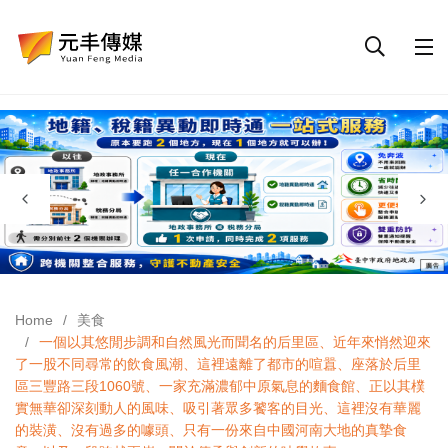
Home
美食
一個以其悠閒步調和自然風光而聞名的后里區、近年來悄然迎來
了一股不同尋常的飲食風潮、這裡遠離了都市的喧囂、座落於后里
區三豐路三段1060號、一家充滿濃郁中原氣息的麵食館、正以其樸
實無華卻深刻動人的風味、吸引著眾多饕客的目光、這裡沒有華麗
的裝潢、沒有過多的噱頭、只有一份來自中國河南大地的真摯食