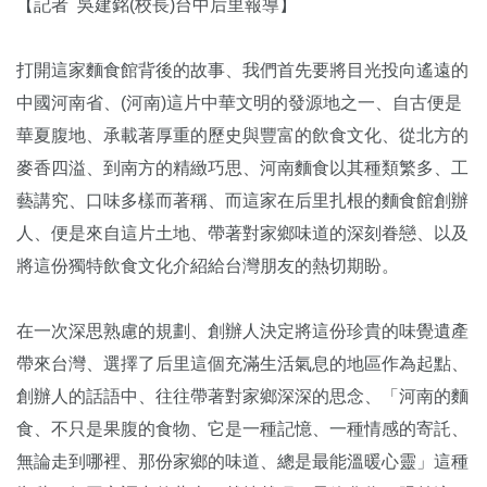
【記者 吳建銘(校長)台中后里報導】
打開這家麵食館背後的故事、我們首先要將目光投向遙遠的
中國河南省、(河南)這片中華文明的發源地之一、自古便是
華夏腹地、承載著厚重的歷史與豐富的飲食文化、從北方的
麥香四溢、到南方的精緻巧思、河南麵食以其種類繁多、工
藝講究、口味多樣而著稱、而這家在后里扎根的麵食館創辦
人、便是來自這片土地、帶著對家鄉味道的深刻眷戀、以及
將這份獨特飲食文化介紹給台灣朋友的熱切期盼。
在一次深思熟慮的規劃、創辦人決定將這份珍貴的味覺遺產
帶來台灣、選擇了后里這個充滿生活氣息的地區作為起點、
創辦人的話語中、往往帶著對家鄉深深的思念、「河南的麵
食、不只是果腹的食物、它是一種記憶、一種情感的寄託、
無論走到哪裡、那份家鄉的味道、總是最能溫暖心靈」這種