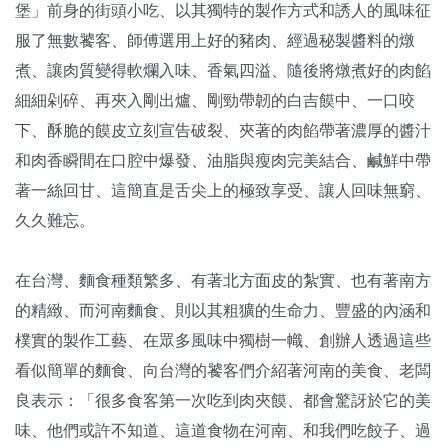
堡」前身的街頭小吃、以其獨特的製作方式和誘人的風味征
服了無數饕客、師傅選用上好的豬肉、經過秘製醬料的燉
煮、讓肉質變得軟爛入味、香氣四溢、隨後將燉煮好的肉餡
細細剁碎、再夾入剛出爐、剛勁帶韌的白吉饃中、一口咬
下、酥脆的饃皮立刻宣告破裂、夾著的肉餡帶著濃厚的醬汁
和肉香瞬間在口腔中爆發、油脂與瘦肉完美結合、鹹鮮中帶
著一絲回甘、這簡直是舌尖上的極致享受、讓人回味無窮、
久久難忘。
在台灣、麵食種類繁多、有著北方面皮的紮實、也有著南方
的精緻、而河南麵食、則以其粗獷的生命力、豐盛的內涵和
樸實的製作工藝、在眾多風味中獨樹一幟、創辦人透過這些
看似簡單的麵食、向台灣的饕客們介紹著河南的美食、老闆
良表示：「很多食客第一次吃到肉夾饃、都會驚訝於它的美
味、他們或許不知道、這道食物在河南、和我們吃餃子、過