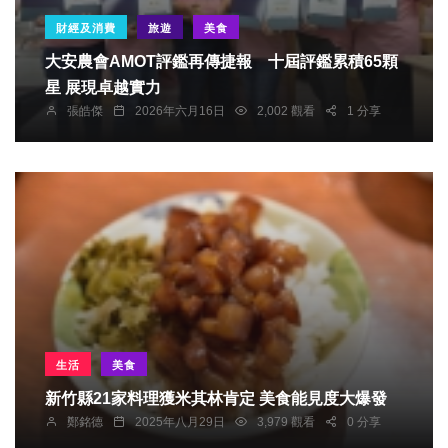
財經及消費
旅遊
美食
大安農會AMOT評鑑再傳捷報 十屆評鑑累積65顆
星 展現卓越實力
張皓傑
2026年六月16日
2,002 觀看
1 分享
生活
美食
新竹縣21家料理獲米其林肯定 美食能見度大爆發
鄭銘德
2025年八月29日
3,979 觀看
0 分享