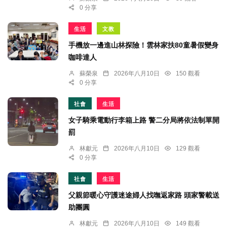
0 分享
生活
文教
手機放一邊進山林探險！雲林家扶80童暑假變身
咖啡達人
蘇榮泉
2026年八月10日
150 觀看
0 分享
社會
生活
女子騎乘電動行李箱上路 警二分局將依法制單開
罰
林獻元
2026年八月10日
129 觀看
0 分享
社會
生活
父親節暖心守護迷途婦人找嘸返家路 頭家警載送
助團圓
林獻元
2026年八月10日
149 觀看