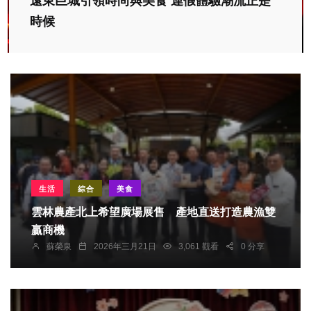
遠東巨城引領時尚與美食 連假體驗潮流正是
時候
生活
綜合
美食
雲林農產北上希望廣場展售 產地直送打造農漁雙
贏商機
蘇榮泉
2026年三月21日
3,061 觀看
0 分享