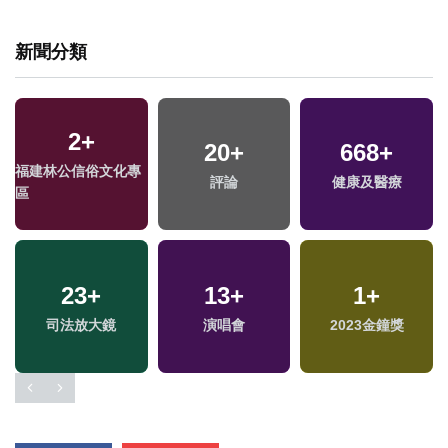
新聞分類
2
+
20
+
668
+
福建林公信俗文化專
評論
健康及醫療
區
23
+
13
+
1
+
司法放大鏡
演唱會
2023金鐘獎