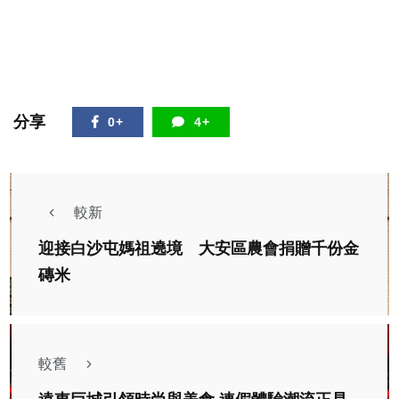
分享
0+
4+
較新
迎接白沙屯媽祖遶境 大安區農會捐贈千份金
磚米
較舊