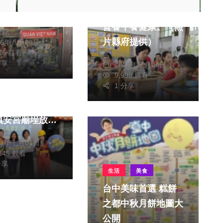
中興街的靜謐、
王縣長團隊關心學童
軸在6點整準時
生活
營養午餐健康。（照
建銘
、當大多數人還
醫療
影視
片縣府提供）
26年八月08日
鄉徘徊時、這裡
186 觀看
周為政
綜合
升起第一縷氤氳
分享
2024年三月06日
9,908 觀看
氣、對居住在后
1 分享
部「螢火蟲電影
近的許多外籍配
，下鄉大村鄉過
言、這不僅僅是
鎮安宮廟埕放
隱藏版的越南料
為政
（照片社區提
、更是一座心靈
24年七月07日
站、一種能瞬間
,345 觀看
分享
異鄉漂泊感的
生活
美食
態鄉愁」。
台中美味首選 糕餅
之都中秋月餅地圖大
公開