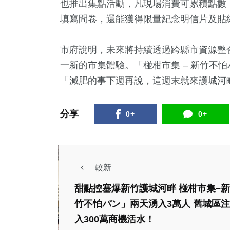
也推出集點活動，凡現場消費可累積點數
填寫問卷，還能獲得限量紀念明信片及貼
市府說明，未來將持續透過跨縣市資源整
一新的市集體驗。「椪柑市集 – 新竹不怕
「減肥的事下週再說，這週末就來護城河畔補
分享
0+
0+
較新
甜點控塞爆新竹護城河畔 椪柑市集–新
美食
竹不怕パン」兩天湧入3萬人 舊城區注
社會
生活
晨光
入300萬商機活水！
美食