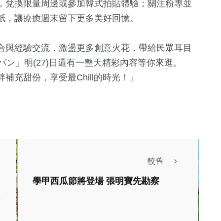
，兌換限量周邊或參加韓式拍貼體驗；關注粉專並
紙，讓療癒週末留下更多美好回憶。
合與經驗交流，激盪更多創意火花，帶給民眾耳目
パン」明(27)日還有一整天精彩內容等你來逛。
充甜份，享受最Chill的時光！」
較舊
熱門
社會
學甲西瓜節將登場 張明寶先勘察
生活
健康及醫療
文教
綜合
尚未完全劃破后
美食