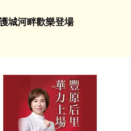
集護城河畔歡樂登場