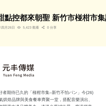
甜點控都來朝聖 新竹市椪柑市
5年四月26日
5,423 觀看
0 分享
者期待已久的「椪柑市集–新竹不怕パン」今(26)
人氣烘焙品牌與美食餐車齊聚一堂，搭配音樂演出、