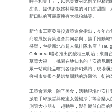
時亭和菓子」，以完美食材比例呈現精緻
甜食」提供多款餡料爆漿的可口甜甜圈，
新口味的可麗露擁有大批粉絲等。
新竹市工商發展投資策進會指出，今年市
商發展投資策進會共同參與，攜手推動城
盛舉，包括新北市超人氣排隊名店「Tau g
Celebread聯名推出的酸種三明治；
草莓大福」，桃園在地知名的「安德尼斯
眾一站就能品嚐到各種夢幻烘焙，現場瀰
椪柑市集根本是烘焙甜點的許願池，彷彿
工策會表示，除了美食，活動現場也安排豐富
派歌手邱振哲與療癒女聲楊淨宇等音樂人
則讓大小朋友一起動手，製作屬於自己的