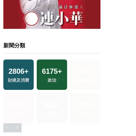
新聞分類
2806
+
6175
+
409
+
選
財經及消費
政治
美食
390
+
兩岸