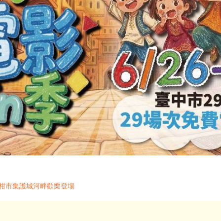
椪柑市集護城河畔歡樂登場