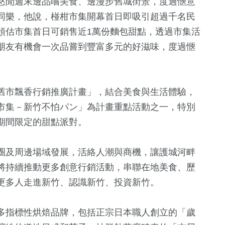
悠閒週末邊品嚐美食、邊漫步舊城街景，度過愜意
同樂，他說，椪柑市集開幕首日即吸引超過千名民
預估市集首日可銷售近1萬份麵包甜點，透過市集活
朋友有機會一次品嘗到豐富多元的好滋味，度過愜
舊市飄香行銷推廣計畫」，結合美食與生活體驗，
市集－新竹不怕パン」為計畫重點活動之一，特別
215
+
3883
+
75
+
85
+
期間限定的甜點派對。
俗文
兩岸道教文化交
綜合
海峽論壇專區
2024總統大
流專區
圈及周邊場域發展，活絡人潮與商機，讓護城河畔
將持續推動更多創意行銷活動，串聯在地美食、歷
7716
+
1951
+
942
+
3790
+
更多人走進新竹、認識新竹、投資新竹。
化交
社會
熱門
運動
文教
多指標性烘焙品牌，包括正宗日本職人創立的「歲