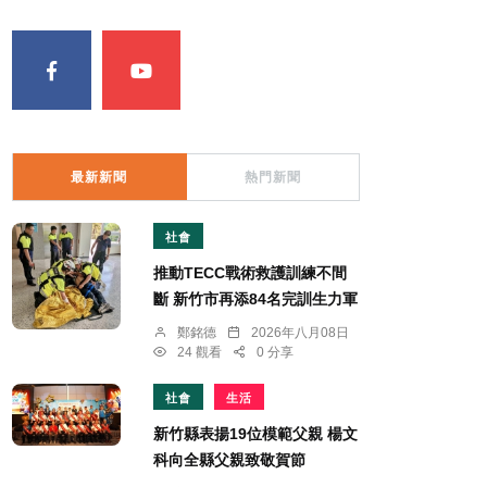
最新新聞
熱門新聞
社會
推動TECC戰術救護訓練不間
斷 新竹市再添84名完訓生力軍
鄭銘德
2026年八月08日
24 觀看
0 分享
社會
生活
新竹縣表揚19位模範父親 楊文
科向全縣父親致敬賀節