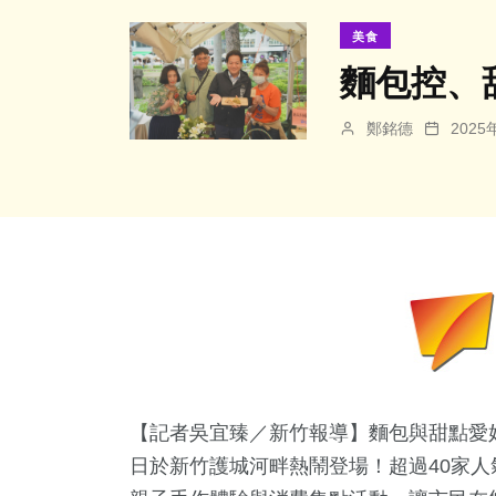
美食
麵包控、
鄭銘德
202
【記者吳宜臻／新竹報導】麵包與甜點愛好
日於新竹護城河畔熱鬧登場！超過40家