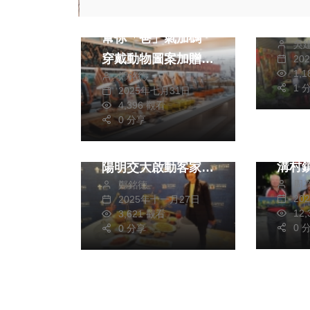
里區
六福莊慶祝父親節
時間
社會
幫你「爸」氣加碼
吳
撥動
健康及
穿戴動物圖案加贈餐
20
在夢
1,
鄭銘德
文教
飲
早已
1 
2025年七月31日
美食
生活
美食
4,396 觀看
的香
0 分享
文化
客家茶金大戶宴席為
里附
院」
靈感 煙波集團攜手
偶而
溝村
陽明交大啟動客家飲
一間
周
鄭銘德
映。
食文化再現計畫
理店
20
2025年十一月27日
供）
的驛
12
3,621 觀看
0 
0 分享
撫平
「液