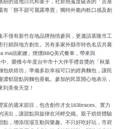
繽紛的道地日式和菓子，社群熱蒐度破表的「吉屋
還有「餅不甜可麗露專賣」獨特外脆內軟口感及創
集不僅有新竹在地品牌熱情參與，更邀請基隆市工
市行銷與地方創生。另有多家外縣市特色名店共襄
a ma頭家嬤」煙燻BBQ美式餐車，帶來與
來自台中、榮獲今年度台中市十大伴手禮首獎的「秋菓
麵包烘焙坊」準備多款幸福可口的經典麵包，讓民
漫濃郁甜點與麵包香氣。參加的民眾開心地表示，
來到美食天堂！
的週末節目，包含創作才女163braces、實力
的演出，讓甜點與旋律在河畔交織。親子烘焙體驗
甜點，增添現場互動與樂趣。不只好吃好玩，市府