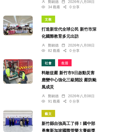
鄭銘德
2026年八月08日
34 觀看
0 分享
文教
打造新世代全球公民 新竹市深
化國際教育多元出訪
鄭銘德
2026年八月08日
82 觀看
0 分享
社會
生活
料敵從嚴 新竹市9日啟動災害
應變中心強化三級開設 嚴防颱
風成災
鄭銘德
2026年八月08日
91 觀看
0 分享
藝文
新竹縣自強高工了得！國中部
勇奪新加坡國際管樂大賽銀獎