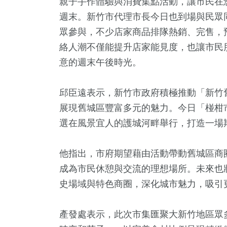
親子手作體驗與消費集點活動，讓市民在
週末。新竹市代理市長今日也到場與民眾
眾參與，不少店家商品排隊熱銷、完售，
絡人潮不僅能提升店家能見度，也讓市民
意的週末午後時光。
邱臣遠表示，新竹市政府積極推動「新竹
展現舊城區豐富多元的魅力。今日「椪柑
13
+
5
+
8
+
9
+
190
+
選在風景宜人的護城河畔舉行，打造一場
福建林公信
視
2023金鐘獎
兩岸藝苑天地
2024立委選戰
化專區
他指出，市府期望藉由活動帶動舊城區商
26
+
成為市民休憩與交流的理想場所。未來也
5
+
56
+
120
+
1433
+
史場域與特色商圈，深化城市魅力，吸引
兩岸佛教文
唱會
綜藝
司法放大鏡
藝文
流專區
產發處表示，此次市集匯聚大新竹地區眾