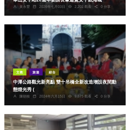
黃永豐
2026年七月03日
2,202 觀看
0 分享
文教
旅遊
綜合
中潭公路觀光新亮點 雙十吊橋全新改造增設夜間動
態燈光秀 (
陳朝枝
2024年六月15日
9,675 觀看
0 分享