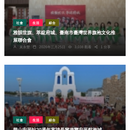
社會
生活
綜合
雅韻世旗、萃綻府城、臺南市臺灣世界旗袍文化推
展聯合會
黃永豐
2026年三月25日
3,038 觀看
1 分享
社會
生活
綜合
華山安平站20週年宴請長輩遊覽安平航海城