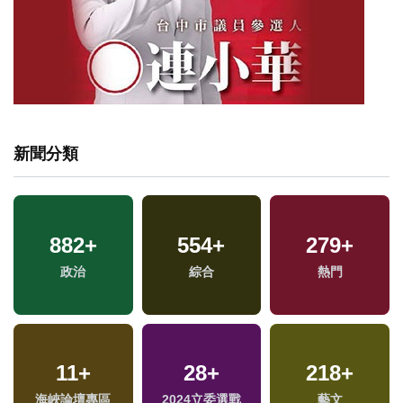
新聞分類
882
+
554
+
279
+
政治
綜合
熱門
11
+
28
+
218
+
專
海峽論壇專區
2024立委選戰
藝文