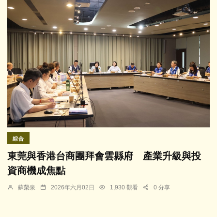
綜合
東莞與香港台商團拜會雲縣府 產業升級與投
資商機成焦點
蘇榮泉
2026年六月02日
1,930 觀看
0 分享