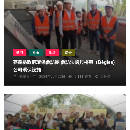
熱門
社會
生活
綜合
嘉義縣政府環保參訪團 參訪法國貝格萊（Bègles)
公司環保設施
蘇榮泉
2024年八月22日
9,111 觀看
0 分享