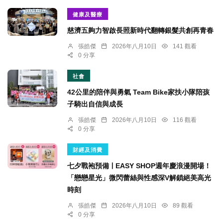
健康及醫療
慈濟五夠力智啟長照新時代翻轉銀髮共創再青春
張皓傑
2026年八月10日
141 觀看
0 分享
社會
42公里的陪伴與勇氣 Team Bike家扶小隊陪孩
子騎出自信與成長
張皓傑
2026年八月10日
116 觀看
0 分享
財經及消費
七夕戰袍預備ￜEASY SHOP週年慶浪漫開場！
「戀戀星光」微閃蕾絲與性感深V解鎖絕美高光
時刻
張皓傑
2026年八月10日
89 觀看
0 分享