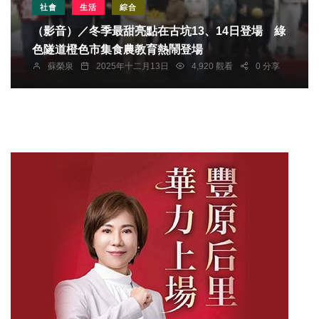
社會
生活
綜合
（影音）／冬季最甜亮點在古坑13、14日登場 綠
色隧道橙色市集食農教育熱鬧登場
蘇榮泉
2025年十二月13日
4,920 觀看
0 分享