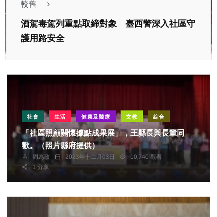
較舊
酒駕毒駕列重點取締對象 臺西警深入社區守
護用路安全
社會
生活
健康及醫療
文教
綜合
「社區照顧關懷據點成果展」，王縣長與長輩同
歡。（照片縣府提供）
周為政
2023年十二月03日
10,740 觀看
1 分享