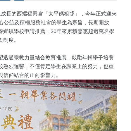
生成長的西螺福興宮「太平媽祖獎」，今年正式迎來
熱心公益及積極服務社會的學生為宗旨，長期開放
線鄉鎮學校申請推薦，20年來累積嘉惠超過萬名學
勵制度。
望透過宗教力量結合教育推廣，鼓勵年輕學子培養
校熱烈迴響，不僅肯定學生在課業上的努力，也重
+
88
+
124
+
67
+
388
+
與信仰結合的正向影響力。
費
2024總統大選
司法放大鏡
演唱會
影視
9507
+
2386
+
3924
+
9
+
鐘獎
生活
旅遊
文教
兩岸藝苑天