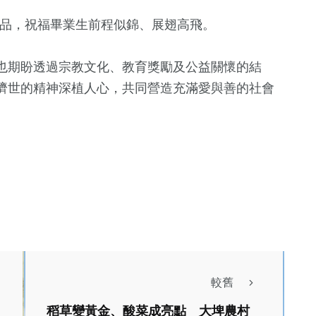
獎品，祝福畢業生前程似錦、展翅高飛。
也期盼透過宗教文化、教育獎勵及公益關懷的結
濟世的精神深植人心，共同營造充滿愛與善的社會
較舊
稻草變黃金、酸菜成亮點 大埤農村
文教