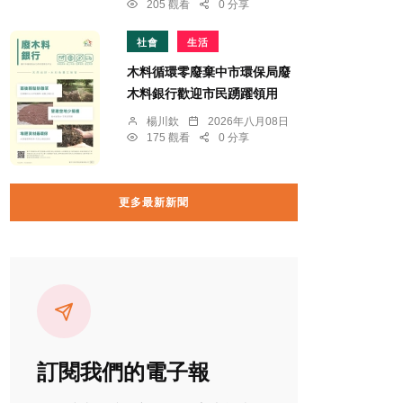
205 觀看
0 分享
社會
生活
木料循環零廢棄中市環保局廢
木料銀行歡迎市民踴躍領用
楊川欽
2026年八月08日
175 觀看
0 分享
更多最新新聞
訂閱我們的電子報