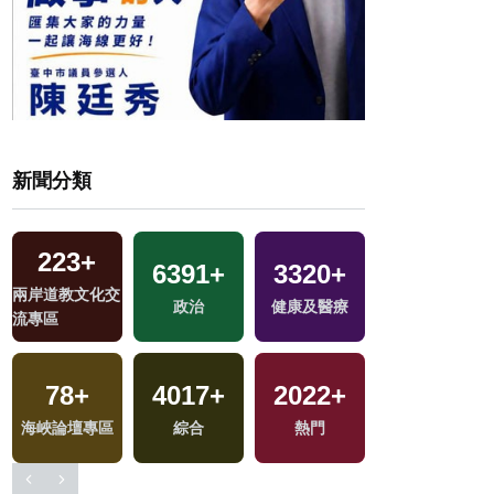
新聞分類
223
+
6391
+
3320
+
1482
+
兩岸道教文化交
政治
健康及醫療
藝文
流專區
78
+
4017
+
2022
+
417
+
地
海峽論壇專區
綜合
熱門
美食