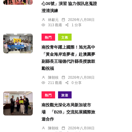
心36號」演習 協力假訊息蒐證
澄清演練
林獻元
2026年八月08日
313 觀看
1 分享
熱門
文教
南投青年躍上國際！旭光高中
「黃金海岸造夢者」赴澳圓夢
副縣長王瑞德代許縣長授旗鼓
勵祝福
陳朝枝
2026年八月08日
211 觀看
0 分享
熱門
旅遊
南投觀光深化布局新加坡市
場 「B2B」交流拓展國際旅
遊合作
陳朝枝
2026年八月08日