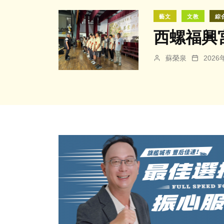
藝文
文教
綜
西螺福興
蘇榮泉
202