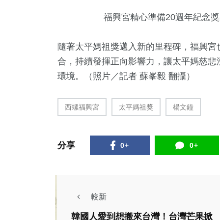
福興宮精心準備20週年紀念
隨著太平媽祖獎邁入新的里程碑，福興宮
合，持續發揮正向影響力，讓太平媽慈悲
環境。（照片／記者 蘇峯毅 翻攝）
西螺福興宮
太平媽祖獎
楊文鐘
分享
0+
0+
較新
韓國人愛到想搬來台灣！台灣芒果掀
藝文