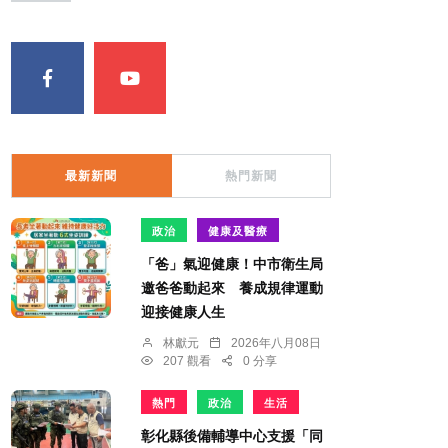
最新新聞
熱門新聞
政治
健康及醫療
「爸」氣迎健康！中市衛生局
邀爸爸動起來 養成規律運動
迎接健康人生
林獻元
2026年八月08日
207 觀看
0 分享
熱門
政治
生活
彰化縣後備輔導中心支援「同