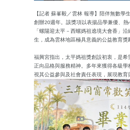
【記者 蘇峯毅／雲林 報導】陪伴無數學
創辦20週年。該獎項以表揚品學兼優、
「螺陽迎太平－西螺媽祖遶境大會香」沿
生，成為雲林地區極具意義的公益教育獎
福興宮指出，太平媽祖獎創設初衷，是希
正向品格與服務精神。多年來獲得各級學
6
+
196
+
403
+
2903
視其公益參與及社會責任表現，展現教育
動
2024立委選戰
兩岸
財經及消
7987
+
8
+
社會
2023金