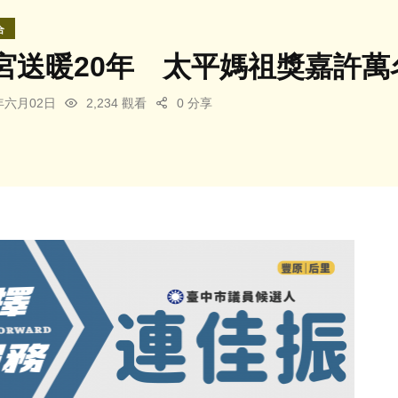
合
宮送暖20年 太平媽祖獎嘉許萬
6年六月02日
2,234 觀看
0 分享