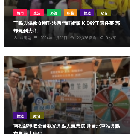
熱門
生活
影視
綜藝
旅遊
綜合
丁噹與偶像女團對決西門町街頭 KID幹了這件事 郭
靜氣到大吼
楊珊雯
2024年一月31日
22,336 觀看
0 分享
旅遊
綜合
南投縣爭取全台觀光亮點人氣票選 赴台北車站亮點
市集擴大行銷