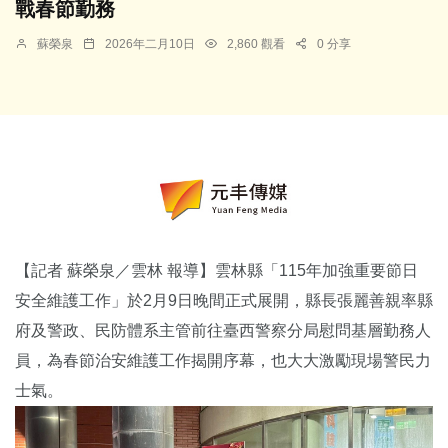
戰春節勤務
蘇榮泉
2026年二月10日
2,860 觀看
0 分享
【記者 蘇榮泉／雲林 報導】雲林縣「115年加強重要節日
安全維護工作」於2月9日晚間正式展開，縣長張麗善親率縣
府及警政、民防體系主管前往臺西警察分局慰問基層勤務人
員，為春節治安維護工作揭開序幕，也大大激勵現場警民力
士氣。