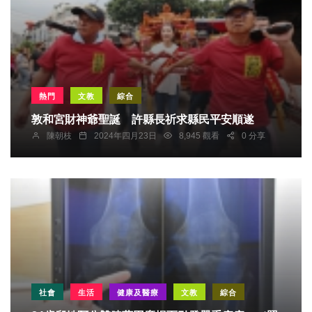
熱門
文教
綜合
敦和宮財神爺聖誕 許縣長祈求縣民平安順遂
陳朝枝
2024年四月23日
8,945 觀看
0 分享
社會
生活
健康及醫療
文教
綜合