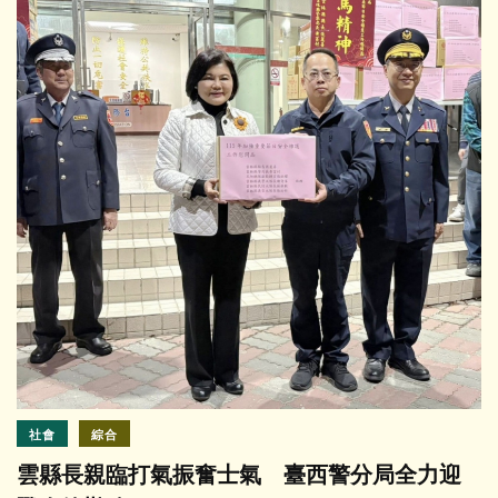
社會
綜合
雲縣長親臨打氣振奮士氣 臺西警分局全力迎