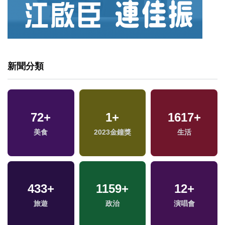
新聞分類
72
+
1
+
1617
+
美食
2023金鐘獎
生活
433
+
1159
+
12
+
旅遊
政治
演唱會