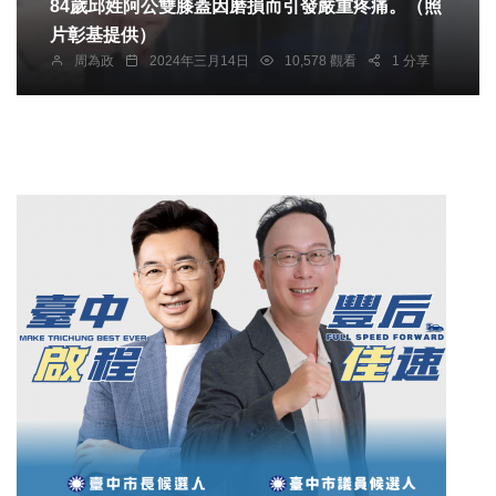
84歲邱姓阿公雙膝蓋因磨損而引發嚴重疼痛。（照
片彰基提供）
周為政
2024年三月14日
10,578 觀看
1 分享