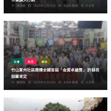
陳朝枝
2025年七月11日
4,026 觀看
0 分享
社會
生活
綜合
竹山富州社區榮獲全國首屆「金質卓越獎」 許縣長
頒匾肯定
陳朝枝
2025年七月10日
4,836 觀看
0 分享