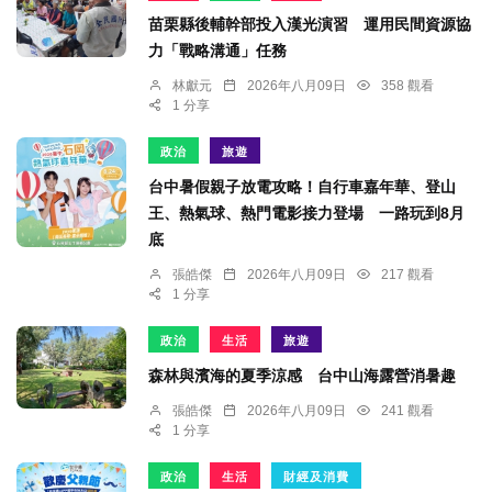
苗栗縣後輔幹部投入漢光演習 運用民間資源協
力「戰略溝通」任務
林獻元
2026年八月09日
358 觀看
1 分享
政治
旅遊
台中暑假親子放電攻略！自行車嘉年華、登山
王、熱氣球、熱門電影接力登場 一路玩到8月
底
張皓傑
2026年八月09日
217 觀看
1 分享
政治
生活
旅遊
森林與濱海的夏季涼感 台中山海露營消暑趣
張皓傑
2026年八月09日
241 觀看
1 分享
政治
生活
財經及消費