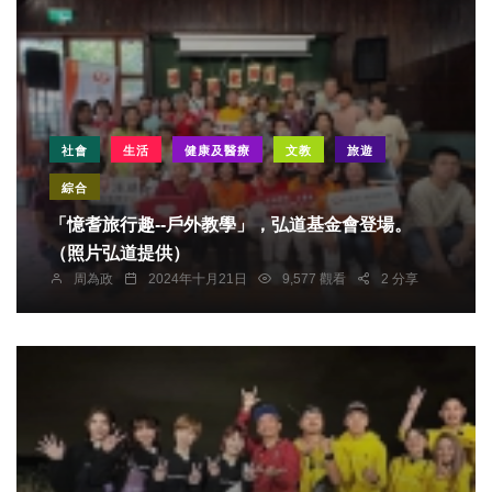
社會
生活
健康及醫療
文教
旅遊
綜合
「憶耆旅行趣--戶外教學」，弘道基金會登場。
（照片弘道提供）
周為政
2024年十月21日
9,577 觀看
2 分享