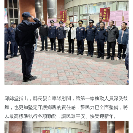
邱錦堂指出，縣長親自率隊慰問，讓第一線執勤人員深受鼓
舞，也更加堅定守護鄉親的責任感，警民力已全面整備，將
以最高標準執行各項勤務，讓民眾平安、快樂迎新年。