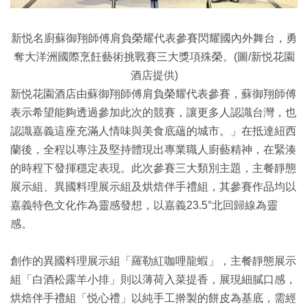
新悦名廚蘇御翔師傅肩負榮耀代表參賽閃耀國內外舞台，勇
奪大洋洲國際烹飪藝術挑戰賽三大獎項殊榮。(圖/新悦花園
酒店提供)
新悦花園酒店由蘇御翔師傅肩負榮耀代表參賽，蘇御翔師傅
表示希望能夠透過參加此次的競賽，讓更多人認識台灣，也
認識嘉義這座充滿人情味與美食底蘊的城市。」在抵達紐西
蘭後，全程以專注及堅持體現出專業職人廚藝精神，在緊湊
的時程下發揮穩定表現。此次參賽三大類別主題，主餐靜態
展示組、異國料理展示組及烘焙伴手禮組，其參賽作品均以
嘉義特色文化作為靈感發想，以嘉義23.5°北回歸線為靈
感。
創作的異國料理展示組「羅勒紅咖哩龍蝦」，主餐靜態展示
組「白酒松露羊小排」則以薄荷入菜提香，展現細膩口感，
烘焙伴手禮組「悦心禮」以純手工擀製的餅皮為基底，需經