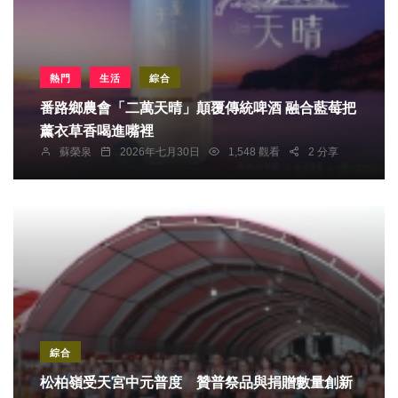
熱門
生活
綜合
番路鄉農會「二萬天晴」顛覆傳統啤酒 融合藍莓把
薰衣草香喝進嘴裡
蘇榮泉
2026年七月30日
1,548 觀看
2 分享
綜合
松柏嶺受天宮中元普度 贊普祭品與捐贈數量創新