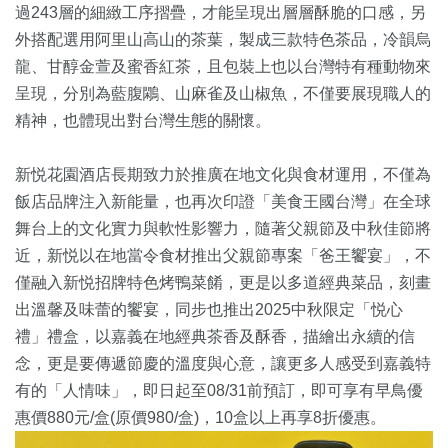
過243層的細緻工序摺疊，才能呈現出層層酥脆的口感，另
外搭配選用阿里山高山的茶葉，製成三款特色茶品，冷韻烏
龍、甘醇金萱及蜜香紅茶，且包裝上也以台灣特有種動物來
呈現，分別為藍腹鷴、山麻雀及山椒魚，不僅要展現職人的
精神，也體現出對台灣生態的關懷。
新悦花園酒店長期致力於推廣在地文化與食材運用，不僅為
飯店品牌注入新能量，也再次印證「美食王國台灣」在全球
舞台上的文化實力與軟性影響力，隨著父親節及中秋佳節將
近，新悦以在地當令食材推出父親節專案「爸王饗宴」，不
僅融入新悦招牌特色烤鴨菜餚，更是以多道經典菜品，刻畫
出溫馨及味蕾的饗宴，同步也推出2025中秋限定「悦心
禮」禮盒，以嘉義在地經典茶香及酥香，描繪出永續的信
念，更是要傳遞節慶的溫度與心意，讓更多人感受到嘉義特
有的「人情味」，即日起至08/31前預訂，即可享有早鳥優
惠價880元/盒(原價980/盒)，10盒以上再享8折優惠。