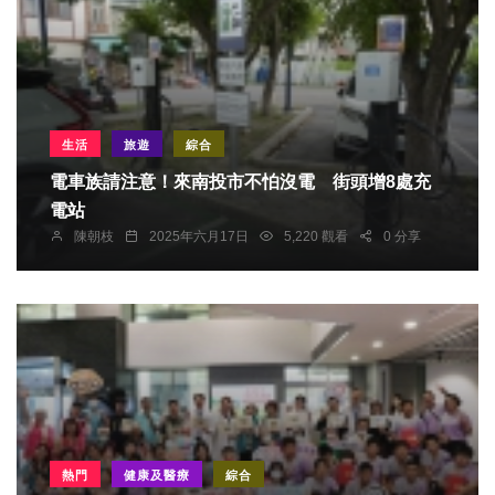
生活
旅遊
綜合
電車族請注意！來南投市不怕沒電 街頭增8處充
電站
陳朝枝
2025年六月17日
5,220 觀看
0 分享
熱門
健康及醫療
綜合