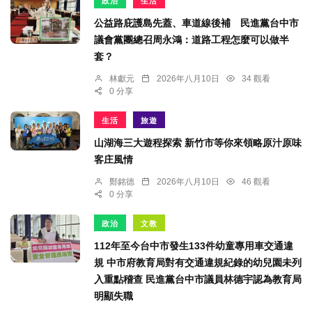
政治
生活
公益路庇護島先蓋、車道線後補 民進黨台中市
議會黨團總召周永鴻：道路工程怎麼可以做半
套？
林獻元
2026年八月10日
34 觀看
0 分享
生活
旅遊
山湖海三大遊程探索 新竹市等你來領略原汁原味
客庄風情
鄭銘德
2026年八月10日
46 觀看
0 分享
政治
文教
112年至今台中市發生133件幼童專用車交通違
規 中市府教育局對有交通違規紀錄的幼兒園未列
入重點稽查 民進黨台中市議員林德宇認為教育局
明顯失職