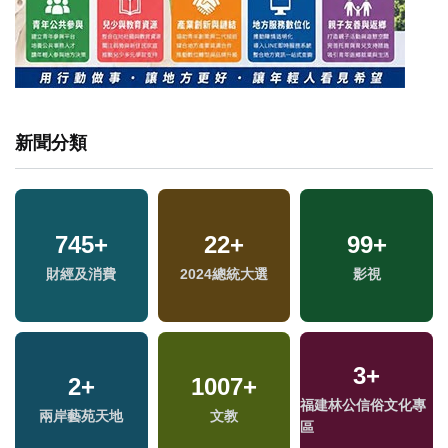
新聞分類
745
+
22
+
99
+
財經及消費
2024總統大選
影視
3
+
2
+
1007
+
福建林公信俗文化專
兩岸藝苑天地
文教
區