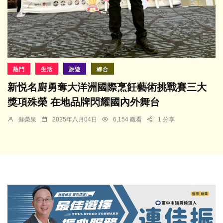
熱門
生活
旅遊
綜合
新悦名廚勇奪大洋洲國際烹飪藝術挑戰賽三大
獎項殊榮 在地品牌閃耀國內外舞台
蘇榮泉
2025年八月04日
6,154 觀看
1 分享