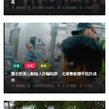
高
陳朝枝
2025年九月06日
5,544 觀看
2 分享
社會
生活
綜合
寶石投資心動險入詐騙陷阱 北港警銀聯手阻詐成
功
蘇榮泉
2024年九月06日
8,797 觀看
0 分享