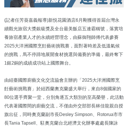
(記者任芳葵嘉義報導)新悦花園酒店6月剛獲得首屆台灣永
續觀光旅宿大獎銀級獎及全台最美飯店五連霸稱號，落實培
養旅宿產業人才的永續經營理念，由蘇御翔師傅代表參賽
2025大洋洲國際烹飪藝術挑戰賽，面對著時差及低溫氣候
的挑戰，馬不停蹄地展開食材挑選與備賽的準備，最終奪下
1銀2銅的成績成功站上國際舞台。
由紐臺國際廚藝文化交流協會主辦的「2025大洋洲國際烹
飪藝術挑戰賽」於紐西蘭奧克蘭盛大舉行，來自8個國家的
80位選手齊聚一堂，分別角逐五大類別的至高榮譽，此活動
代表著國際間的廚藝交流，不僅由外交部部長林佳龍親自授
旗出征，同時奧克蘭副市長Desley Simpson、Rotorua市市
長Tania Tapsell、駐奧克蘭台北經濟文化辦事處處長陳詠