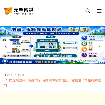
Home
綜合
民進黨臺南市黨部執行長將由陳怡如擔任！黨務運作銜接持續戰
鬥