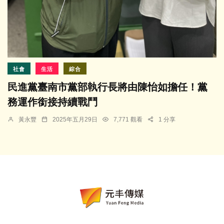
社會
生活
綜合
民進黨臺南市黨部執行長將由陳怡如擔任！黨
務運作銜接持續戰鬥
黃永豐
2025年五月29日
7,771 觀看
1 分享