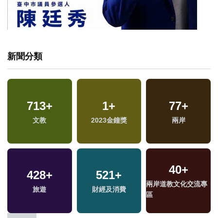
新聞分類
713
+
1
+
77
+
文教
2023金鐘獎
兩岸
40
+
428
+
521
+
專
兩岸道教文化交流專
旅遊
財經及消費
區