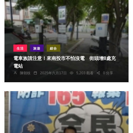
生活
旅遊
綜合
電車族請注意！來南投市不怕沒電 街頭增8處充
電站
陳朝枝
2025年六月17日
5,203 觀看
0 分享