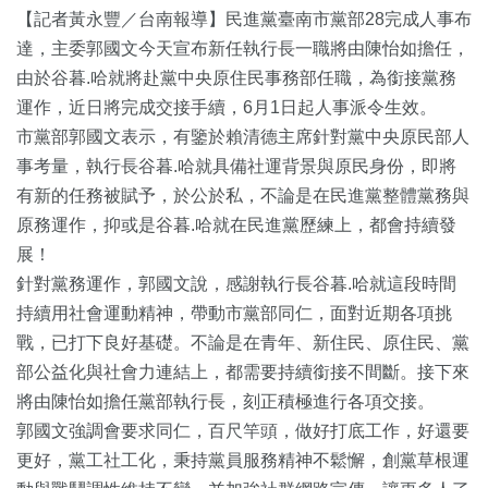
【記者黃永豐／台南報導】民進黨臺南市黨部28完成人事布
達，主委郭國文今天宣布新任執行長一職將由陳怡如擔任，
由於谷暮.哈就將赴黨中央原住民事務部任職，為銜接黨務
運作，近日將完成交接手續，6月1日起人事派令生效。
市黨部郭國文表示，有鑒於賴清德主席針對黨中央原民部人
事考量，執行長谷暮.哈就具備社運背景與原民身份，即將
有新的任務被賦予，於公於私，不論是在民進黨整體黨務與
原務運作，抑或是谷暮.哈就在民進黨歷練上，都會持續發
展！
針對黨務運作，郭國文說，感謝執行長谷暮.哈就這段時間
持續用社會運動精神，帶動市黨部同仁，面對近期各項挑
戰，已打下良好基礎。不論是在青年、新住民、原住民、黨
部公益化與社會力連結上，都需要持續銜接不間斷。接下來
將由陳怡如擔任黨部執行長，刻正積極進行各項交接。
郭國文強調會要求同仁，百尺竿頭，做好打底工作，好還要
更好，黨工社工化，秉持黨員服務精神不鬆懈，創黨草根運