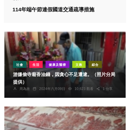
114年端午節連假國道交通疏導措施
社會
生活
健康及醫療
文教
綜合
游嫌偷寺廟香油錢，因貪心不足遭逮。（照片分局
提供）
周為政
2024年六月09日
10,623 觀看
1 分享