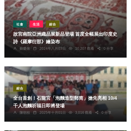
社會
生活
綜合
故宮南院亞洲織品展新品登場 首度全幅展出印度史
詩《羅摩衍那》繪染布
蘇榮泉
2024年八月03日
10,207 觀看
0 分享
綜合
全台首創！石龍宮「泡麵造型郵筒」搶先亮相 10/4
千人泡麵祈福日即將登場
陳朝枝
2025年十月01日
3,016 觀看
0 分享