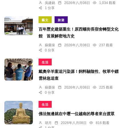
吳建銘
2026年八月08日
1,034 觀看
1 分享
藝文
旅遊
百年歷史建築重生！原西螺街長宿舍轉型文化
館 首展解密地方史
蘇榮泉
2026年八月08日
237 觀看
0 分享
生活
戴奧辛羊案追污染源！飼料驗陰性、牧草中鏢
雲林急追查
蘇榮泉
2026年八月08日
225 觀看
0 分享
生活
佛法無邊就在中壢一位越南的尊者來台渡眾
胡月
2026年八月08日
816 觀看
1 分享