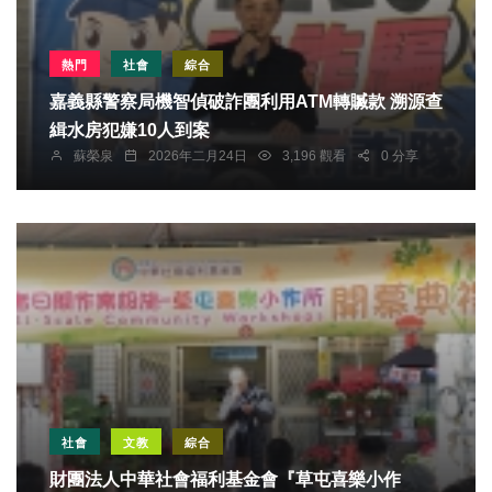
熱門
社會
綜合
嘉義縣警察局機智偵破詐團利用ATM轉贓款 溯源查
緝水房犯嫌10人到案
蘇榮泉
2026年二月24日
3,196 觀看
0 分享
社會
文教
綜合
財團法人中華社會福利基金會『草屯喜樂小作