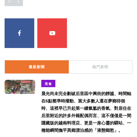
最新新聞
熱門新聞
美食
晨光尚未完全劃破后里區中興街的靜謐、時間軸
在6點整準時撥動、當大多數人還在夢鄉徘徊
時、這裡早已升起第一縷氤氳的香氣、對居住在
后里附近的許多外籍配偶而言、這不僅僅是一間
隱藏版的越南料理店、更是一座心靈的驛站、一
種能瞬間撫平異鄉漂泊感的「液態鄉愁」。