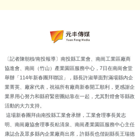
〔記者陳朝枝∕南投報導〕南投縣工業會、南崗工業區廠商
協進會、南崗（竹山）產業園區服務中心，7日在南崗會堂
舉辦「114年新春團拜聯誼」，縣長許淑華面對滿場縣內企
業菁英、廠家代表，祝福所有廠商新春開工順利，更感謝企
業界用心努力和縣府緊密團結靠在一起，尤其對燈會等縣政
活動的大力支持。
這場新春團拜由南投縣工業會承辦，工業會理事長黃志
明、南崗廠協會理事長粘清泉、南崗產業園區服務中心主任
康誌合及眾多縣內企業廠商出席，許縣長也偕副縣長王瑞德