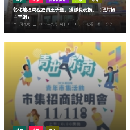
彰化地稅局稅務員王子聖。獲縣長表揚。（照片攝
自官網）
周為政
2023年九月14日
10,063 觀看
1 分享
社會
生活
綜合