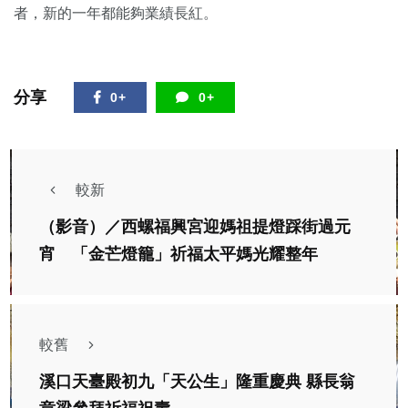
者，新的一年都能夠業績長紅。
分享
0+
0+
較新
（影音）／西螺福興宮迎媽祖提燈踩街過元
宵 「金芒燈籠」祈福太平媽光耀整年
較舊
溪口天臺殿初九「天公生」隆重慶典 縣長翁