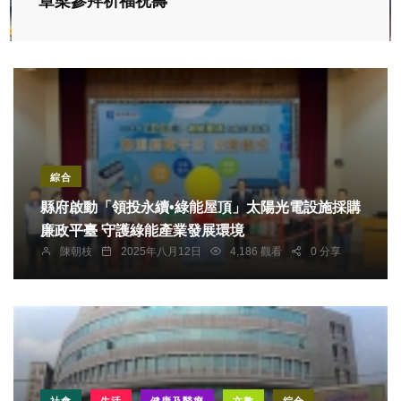
章梁參拜祈福祝壽
綜合
縣府啟動「領投永續•綠能屋頂」太陽光電設施採購
廉政平臺 守護綠能產業發展環境
陳朝枝
2025年八月12日
4,186 觀看
0 分享
社會
生活
健康及醫療
文教
綜合