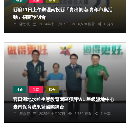
縣府11日上午辦理南投縣「青出於南-青年市集活
動」招商說明會
陳朝枝
2024年十一月07日
6,578 觀看
0 分享
社會
生活
綜合
官田濕地水雉生態教育園區獲評WLI星級濕地中心
臺南保育成果登國際舞台
黃永豐
2025年十月07日
3,730 觀看
1 分享