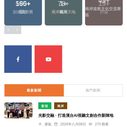
49
+
565
+
1
+
兩岸道教文化交流專
財經及消費
兩岸藝苑天地
區
最新新聞
熱門新聞
影視
兩岸
光影交融 · 打造漢台AI視聽文創合作新陣地
康嵐
2026年八月08日
275 觀看