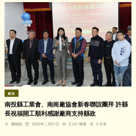
綜合
南投縣工業會、南崗廠協會新春聯誼團拜 許縣
長祝福開工順利感謝廠商支持縣政
陳朝枝
2025年二月07日
5,107 觀看
0 分享