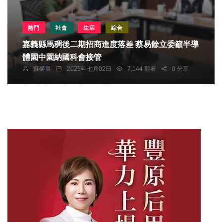
熱門
社會
生活
綜合
嘉義縣馬稠後二期招商進度落差 蔡易餘立委籲半導
體園中園納國科會接管
蘇榮泉
2025年七月02日
7,144 觀看
0 分享