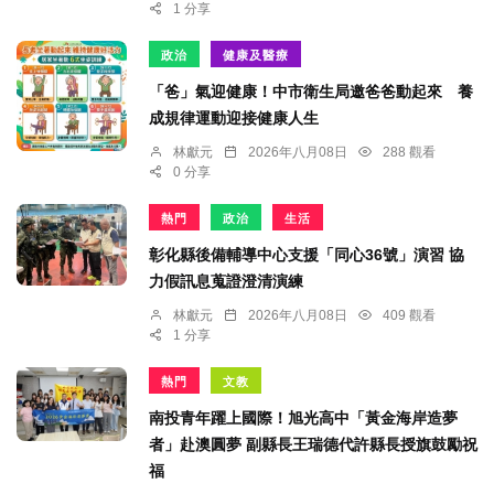
1 分享
政治
健康及醫療
「爸」氣迎健康！中市衛生局邀爸爸動起來 養
成規律運動迎接健康人生
林獻元
2026年八月08日
288 觀看
0 分享
熱門
政治
生活
彰化縣後備輔導中心支援「同心36號」演習 協
力假訊息蒐證澄清演練
林獻元
2026年八月08日
409 觀看
1 分享
熱門
文教
南投青年躍上國際！旭光高中「黃金海岸造夢
者」赴澳圓夢 副縣長王瑞德代許縣長授旗鼓勵祝
福