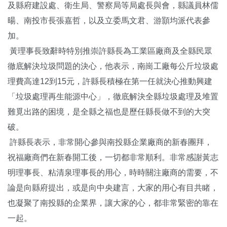
及縣府建設處、衛生局、警察局等局處長與會，縣議員林儒
暘、南投市長張嘉哲，以及立委馬文君、游顥均派代表參
加。
黃理事長致辭時特別推崇許縣長為工業區廠商及全縣民眾
徹底解決垃圾問題的決心，他表示，南崗工廠每公斤垃圾處
理費高達12到15元，許縣長積極在第一任就決心推動興建
「垃圾處理再生能源中心」，徹底解決全縣垃圾處理及堆置
難覓出路的困境，是全縣之福也是歷任縣長做不到的大突
破。
許縣長表示，非常開心參與南投縣企業廠商的新春團拜，
祝福廠商們在新春開工後，一切都非常順利。非常感謝黃志
明理事長、粘清泉理事長的用心，時時關注廠商的需要，不
論是向縣府提出，或是向中央建言，大家的用心有目共睹，
也凝聚了南投縣的企業界，讓大家的心，都非常緊密的靠在
一起。