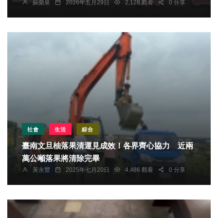
蘇榮泉
2026年五月29日
2,128 觀看
0 分享
社會
生活
綜合
臺南文旦柚落果清運見成效！各界齊心協力 近兩
萬公噸落果將清除完畢
黃永豐
2025年七月20日
4,486 觀看
0 分享