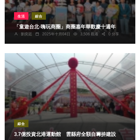
生活
綜合
「童遊台北·嗨玩商圈」商圈嘉年華歡慶十週年
劉奕廷
2025年十月04日
3,506 觀看
0 分享
綜合
3.7億投資北港運動館 雲縣府全額自籌拚建設