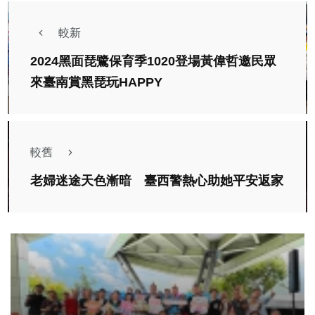
較新
2024黑面琵鷺保育季1020登場黃偉哲邀民眾
來臺南賞黑琵玩HAPPY
較舊
老婦迷途天色漸暗 臺西警熱心助她平安返家