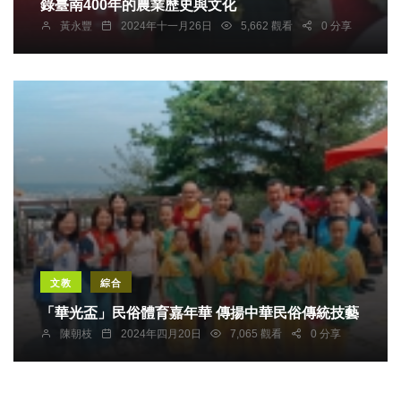
錄臺南400年的農業歷史與文化
黃永豐
2024年十一月26日
5,662 觀看
0 分享
文教
綜合
「華光盃」民俗體育嘉年華 傳揚中華民俗傳統技藝
陳朝枝
2024年四月20日
7,065 觀看
0 分享