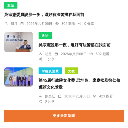
政治
吳宗憲委員說那一夜，還好有法警擋在我面前
胡月
2026年八月06日
304 觀看
0 分享
政治
吳宗憲說那一夜，還好有法警擋在我面前
胡月
2026年八月06日
602 觀看
1 分享
財經及消費
文教
第45屆行政院文化獎 邱坤良、廖慶松及徐仁修
獲頒文化獎章
劉奕廷
2026年八月06日
423 觀看
0 分享
更多最新新聞