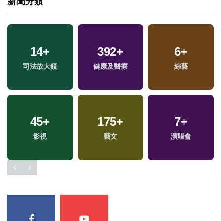
新聞分類
14
+
392
+
6
+
司法放大鏡
健康及醫療
綜藝
45
+
175
+
7
+
兩
影視
藝文
演唱會
區