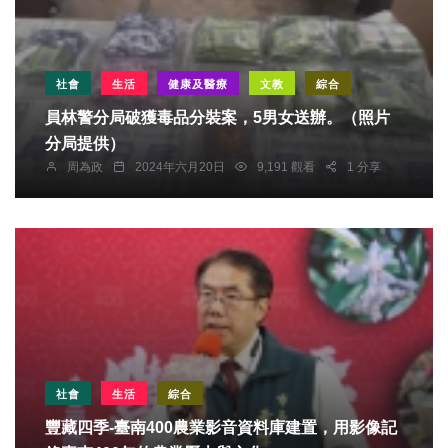
社會
生活
健康及醫療
文教
綜合
員林警分局破獲毒品分裝案，5男女送辦。（照片
分局提供）
周為政
2024年六月20日
9,191 觀看
1 分享
社會
生活
綜合
豐藏四季-臺南400農業影音資料庫建置，用影像記