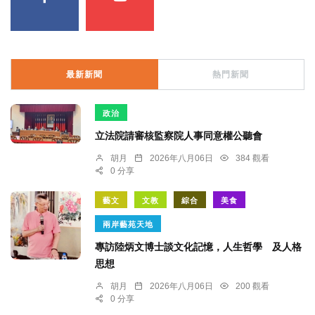
最新新聞
熱門新聞
政治
立法院請審核監察院人事同意權公聽會
胡月
2026年八月06日
384 觀看
0 分享
藝文
文教
綜合
美食
兩岸藝苑天地
專訪陸炳文博士談文化記憶，人生哲學 及人格
思想
胡月
2026年八月06日
200 觀看
0 分享