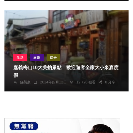
生活
旅遊
綜合
嘉義梅山10大美拍景點 歡迎遊客全家大小來嘉度
假
蘇榮泉
2024年四月12日
12,720 觀看
0 分享