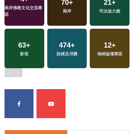
70
+
21
+
兩岸佛教文化交流專
兩岸
司法放大鏡
區
63
+
474
+
12
+
影視
財經及消費
海峽論壇專區