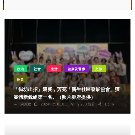
政治
社會
生活
健康及醫療
文教
綜合
「街坊出招」競賽，芳苑「新生社區發展協會」獲
團體新銳組第一名。（照片縣府提供）
周為政
2024年九月10日
9,280 觀看
1 分享