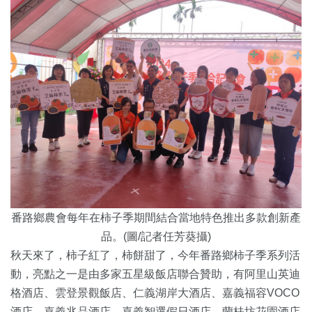
番路鄉農會每年在柿子季期間結合當地特色推出多款創新產
品。(圖/記者任芳葵攝)
秋天來了，柿子紅了，柿餅甜了，今年番路鄉柿子季系列活
動，亮點之一是由多家五星級飯店聯合贊助，有阿里山英迪
格酒店、雲登景觀飯店、仁義湖岸大酒店、嘉義福容VOCO
酒店、嘉義兆品酒店、嘉義智選假日酒店、蘭桂坊花園酒店