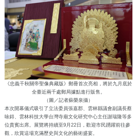
《忠義千秋關帝聖像典藏版》郵冊首次亮相，將於九月底於
全臺近兩千處郵局據點進行販售。
（圖／記者蘇榮泉攝）
本次開幕儀式吸引了立法委員張嘉郡、雲林縣議會副議長蔡
咏鍀、雲林科技大學台灣寺廟文化研究中心主任謝瑞隆等多
位貴賓出席。展覽將持續至9月22日，歡迎市民踴躍前往參
觀，欣賞這場充滿歷史與文化的藝術盛宴。