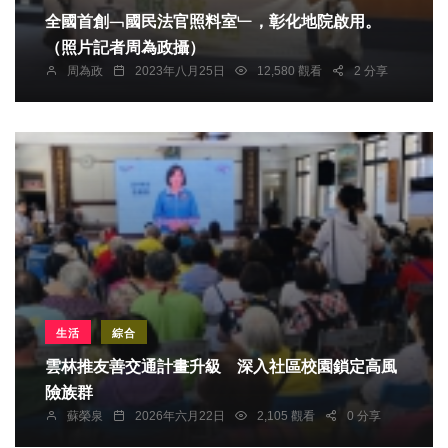
全國首創﹁國民法官照料室﹂，彰化地院啟用。
（照片記者周為政攝）
周為政
2023年八月25日
12,580 觀看
2 分享
生活
綜合
雲林推友善交通計畫升級 深入社區校園鎖定高風
險族群
蘇榮泉
2026年六月22日
2,105 觀看
0 分享