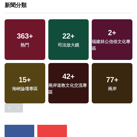
新聞分類
2
+
363
+
22
+
福建林公信俗文化專
熱門
司法放大鏡
區
42
+
15
+
77
+
兩岸道教文化交流專
海峽論壇專區
兩岸
區