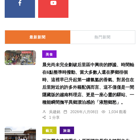
最新新聞
熱門新聞
美食
晨光尚未完全劃破后里區中興街的靜謐、時間軸
在6點整準時撥動、當大多數人還在夢鄉徘徊
時、這裡早已升起第一縷氤氳的香氣、對居住在
后里附近的許多外籍配偶而言、這不僅僅是一間
隱藏版的越南料理店、更是一座心靈的驛站、一
種能瞬間撫平異鄉漂泊感的「液態鄉愁」。
吳建銘
2026年八月08日
1,034 觀看
1 分享
藝文
旅遊