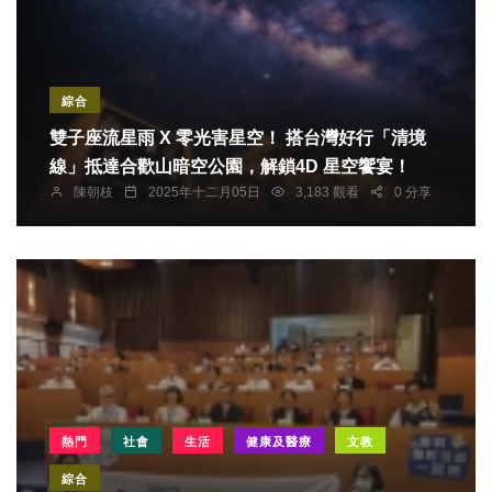
綜合
雙子座流星雨 X 零光害星空！ 搭台灣好行「清境
線」抵達合歡山暗空公園，解鎖4D 星空饗宴！
陳朝枝
2025年十二月05日
3,183 觀看
0 分享
熱門
社會
生活
健康及醫療
文教
綜合