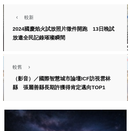
較新
2024國慶焰火試放照片徵件開跑 13日晚試
放邀全民記錄璀璨瞬間
較舊
（影音）／國際智慧城市論壇ICF訪視雲林
縣 張麗善縣長期許獲得肯定邁向TOP1