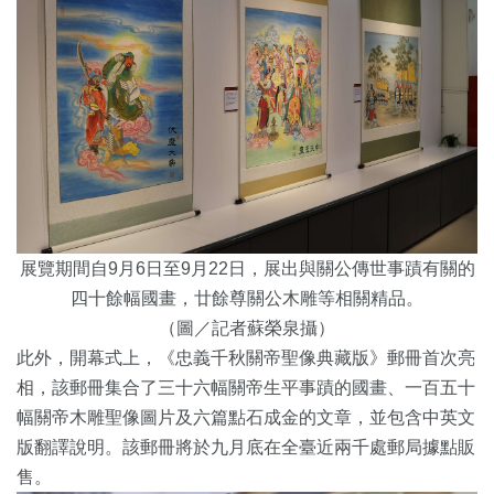
展覽期間自9月6日至9月22日，展出與關公傳世事蹟有關的
四十餘幅國畫，廿餘尊關公木雕等相關精品。
（圖／記者蘇榮泉攝）
此外，開幕式上，《忠義千秋關帝聖像典藏版》郵冊首次亮
相，該郵冊集合了三十六幅關帝生平事蹟的國畫、一百五十
幅關帝木雕聖像圖片及六篇點石成金的文章，並包含中英文
版翻譯說明。該郵冊將於九月底在全臺近兩千處郵局據點販
售。