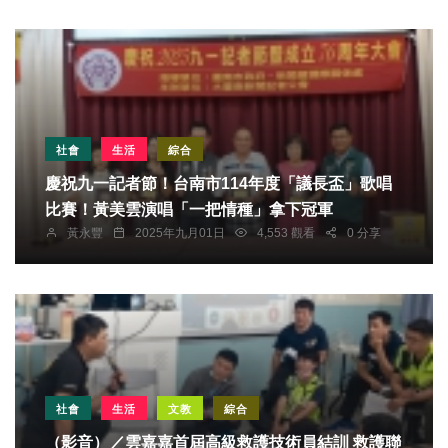
社會
生活
綜合
慶祝九一記者節！台南市114年度「議長盃」歌唱
比賽！黃美雲演唱「一把情種」拿下冠軍
黃永豐
2025年九月01日
4,553 觀看
0 分享
社會
生活
文教
綜合
（影音）／雲嘉嘉首屆高級救護技術員結訓 救護聯