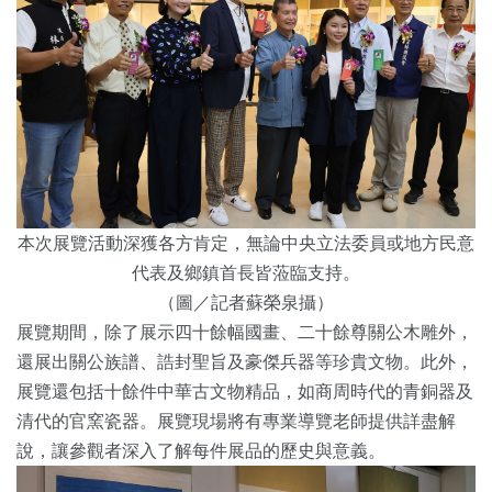
本次展覽活動深獲各方肯定，無論中央立法委員或地方民意
代表及鄉鎮首長皆蒞臨支持。
（圖／記者蘇榮泉攝）
展覽期間，除了展示四十餘幅國畫、二十餘尊關公木雕外，
還展出關公族譜、誥封聖旨及豪傑兵器等珍貴文物。此外，
展覽還包括十餘件中華古文物精品，如商周時代的青銅器及
清代的官窯瓷器。展覽現場將有專業導覽老師提供詳盡解
說，讓參觀者深入了解每件展品的歷史與意義。