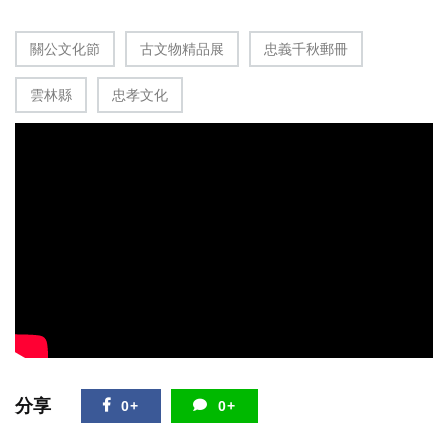
關公文化節
古文物精品展
忠義千秋郵冊
雲林縣
忠孝文化
分享
0+
0+