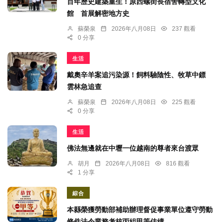
百年歷史建築重生！原西螺街長宿舍轉型文化
館 首展解密地方史
蘇榮泉
2026年八月08日
237 觀看
0 分享
生活
戴奧辛羊案追污染源！飼料驗陰性、牧草中鏢
雲林急追查
蘇榮泉
2026年八月08日
225 觀看
0 分享
生活
佛法無邊就在中壢一位越南的尊者來台渡眾
胡月
2026年八月08日
816 觀看
1 分享
綜合
本縣榮獲勞動部補助辦理督促事業單位遵守勞動
條件法令業務考核丙組甲等佳績