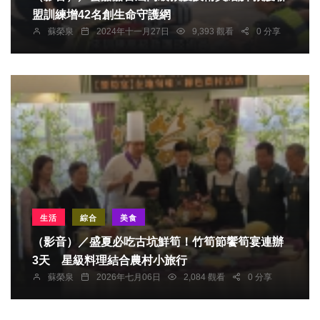
盟訓練增42名創生命守護網
蘇榮泉
2024年十一月27日
9,393 觀看
0 分享
生活
綜合
美食
（影音）／盛夏必吃古坑鮮筍！竹筍節饗筍宴連辦
3天 星級料理結合農村小旅行
蘇榮泉
2026年七月06日
2,084 觀看
0 分享