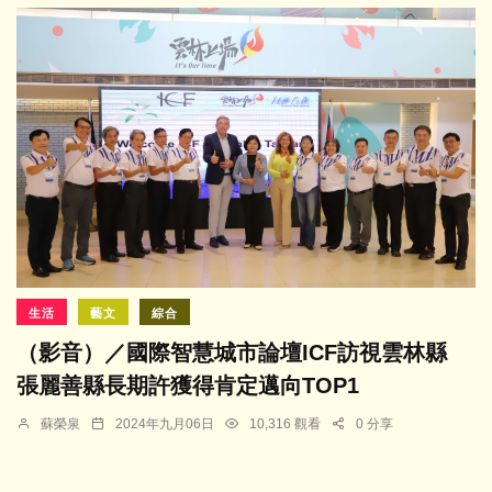
生活
藝文
綜合
（影音）／國際智慧城市論壇ICF訪視雲林縣
張麗善縣長期許獲得肯定邁向TOP1
蘇榮泉
2024年九月06日
10,316 觀看
0 分享