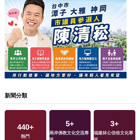
新聞分類
5
+
3
+
440
+
兩岸佛教文化交流專
福建林公信俗文化專
熱門
區
區