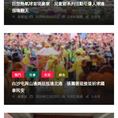
巨型熱氣球首現麥寮 兒童節系列活動引爆人潮連
假嗨翻天
蘇榮泉
2026年四月03日
2,930 觀看
0 分享
熱門
社會
生活
綜合
白沙屯與山邊媽祖抵達北港 張麗善迎接並祈求國
泰民安
蘇榮泉
2024年三月23日
9,922 觀看
0 分享