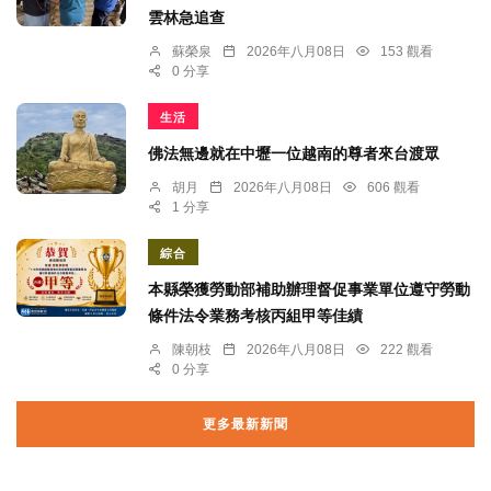
雲林急追查
蘇榮泉
2026年八月08日
153 觀看
0 分享
生活
佛法無邊就在中壢一位越南的尊者來台渡眾
胡月
2026年八月08日
606 觀看
1 分享
綜合
本縣榮獲勞動部補助辦理督促事業單位遵守勞動
條件法令業務考核丙組甲等佳績
陳朝枝
2026年八月08日
222 觀看
0 分享
更多最新新聞