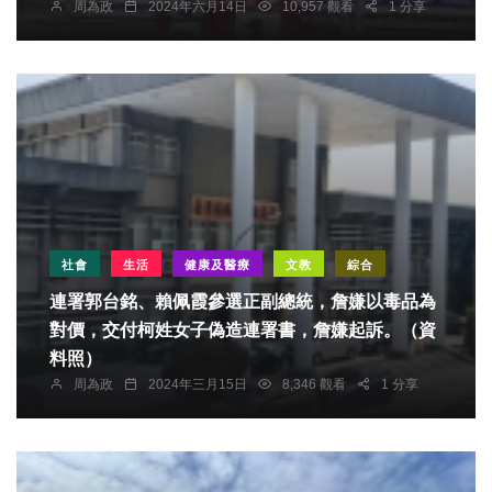
周為政
2024年六月14日
10,957 觀看
1 分享
社會
生活
健康及醫療
文教
綜合
連署郭台銘、賴佩霞參選正副總統，詹嫌以毒品為
對價，交付柯姓女子偽造連署書，詹嫌起訴。（資
料照）
周為政
2024年三月15日
8,346 觀看
1 分享