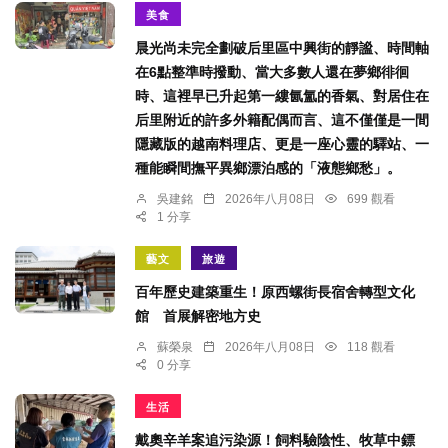
美食
晨光尚未完全劃破后里區中興街的靜謐、時間軸
在6點整準時撥動、當大多數人還在夢鄉徘徊
時、這裡早已升起第一縷氤氳的香氣、對居住在
后里附近的許多外籍配偶而言、這不僅僅是一間
隱藏版的越南料理店、更是一座心靈的驛站、一
種能瞬間撫平異鄉漂泊感的「液態鄉愁」。
吳建銘
2026年八月08日
699 觀看
1 分享
藝文
旅遊
百年歷史建築重生！原西螺街長宿舍轉型文化
館 首展解密地方史
蘇榮泉
2026年八月08日
118 觀看
0 分享
生活
戴奧辛羊案追污染源！飼料驗陰性、牧草中鏢