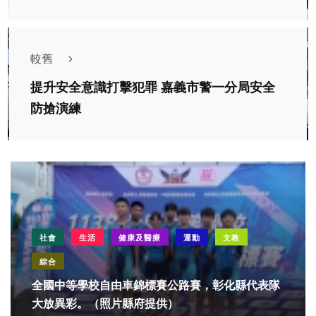
較舊
提升安全意識打擊犯罪 嘉義市警一分局安全
防搶演練
社會
生活
健康及醫療
運動
文教
綜合
全國中等學校自由車錦標賽公路賽，彰化縣代表隊
大放異彩。（照片縣府提供）