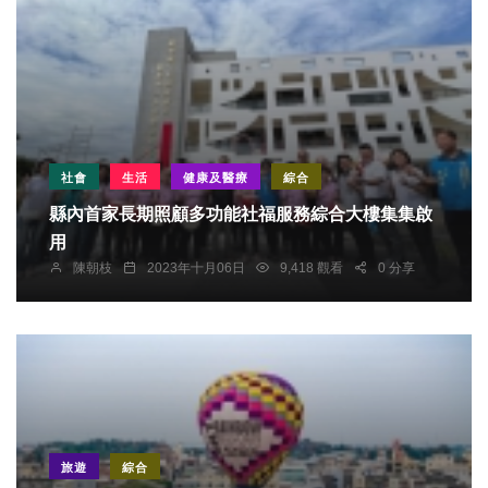
社會
生活
健康及醫療
綜合
縣內首家長期照顧多功能社福服務綜合大樓集集啟
用
陳朝枝
2023年十月06日
9,418 觀看
0 分享
旅遊
綜合