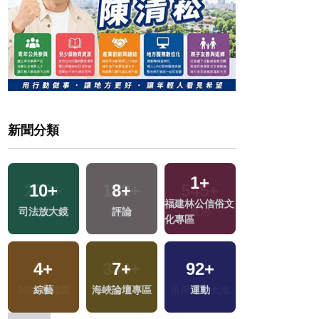
新聞分類
1
+
10
+
8
+
247
+
福建林公信俗文
司法放大鏡
評論
財經及消費
化專區
4
+
7
+
92
+
6
+
地
綜藝
海峽論壇專區
運動
演唱會