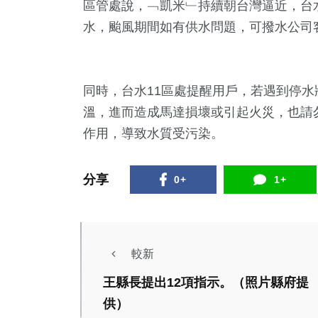
區管處說，﹁凱米﹂持續朝台灣逼近，台
水，颱風期間如有供水問題，可撥水公司客
同時，台水11區處提醒用戶，若遇到停
溫，進而造成馬達損壞或引起火災，也請
作用，導致水質受污染。
分享
0+
1+
較新
王縣長提出12項指示。（照片縣府提
生活
文教
社會
供）
綜合
綜合