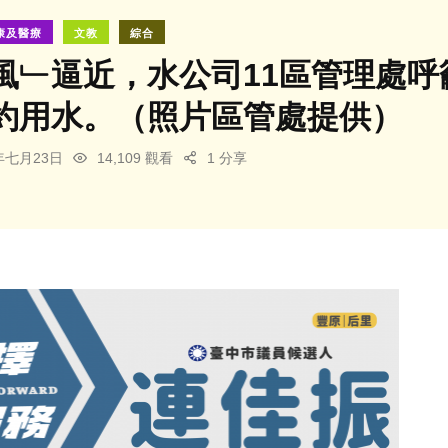
康及醫療
文教
綜合
風﹂逼近，水公司11區管理處
約用水。（照片區管處提供）
4年七月23日
14,109 觀看
1 分享