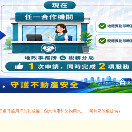
管理處呼籲用戶加強戒備，儲水備用和節約用水。（照片區管處提供）