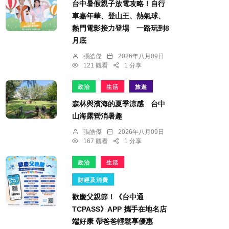
台中暑假親子放電攻略！自行
車嘉年華、登山王、熱氣球、
熱門電影接力登場 一路玩到8
月底
張皓傑
2026年八月09日
121 觀看
1 分享
政治
生活
旅遊
森林與濱海的夏季涼感 台中
山海露營消暑趣
張皓傑
2026年八月09日
167 觀看
1 分享
政治
生活
財經及消費
歡慶父親節！《台中通
TCPASS》APP 攜手在地名店
端好康 帶爸爸輕鬆享優惠