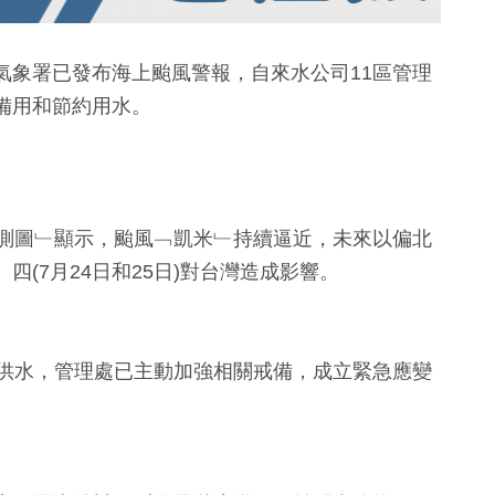
氣象署已發布海上颱風警報，自來水公司11區管理
備用和節約用水。
預測圖﹂顯示，颱風﹁凱米﹂持續逼近，未來以偏北
(7月24日和25日)對台灣造成影響。
+
202
+
172
+
545
+
旅遊
熱門
政治
響供水，管理處已主動加強相關戒備，成立緊急應變
0
+
334
+
0
+
2023金鐘獎
文教
兩岸藝苑天