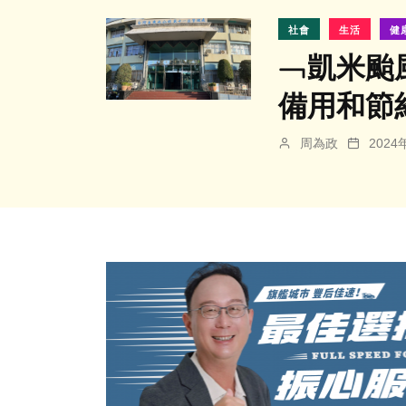
社會
生活
健
﹁凱米颱
備用和節
周為政
202