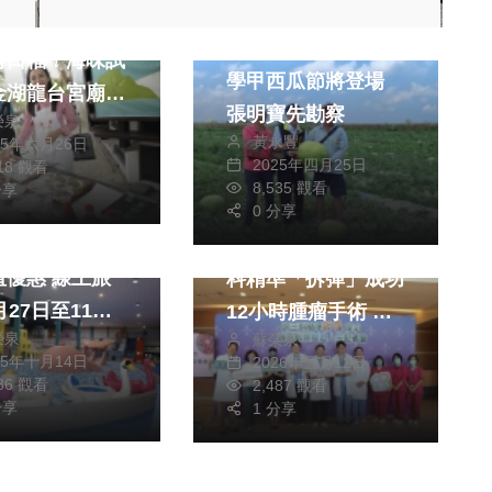
社會
生活
音）／29日來
綜合
美食
有口福！海味試
學甲西瓜節將登場
金湖龍台宮廟前
張明寶先勘察
榮泉
文化共饗
黃永豐
25年六月26日
2025年四月25日
218 觀看
生活
熱門
健康及醫療
8,535 觀看
分享
綜合
綜合
0 分享
棒棒積木飯店快
嘉義基督教醫院跨三
值優惠 線上旅
科精準「拆彈」成功
月27日至11月
12小時腫瘤手術 解
榮泉
蘇榮泉
登場
除「壓迫人生」
25年十月14日
2026年五月12日
186 觀看
2,487 觀看
分享
1 分享