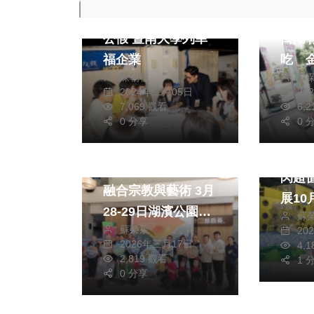
幕後英雄調薪與榮譽
（影
公假 暨南大學列幸
口湖
福企業
吃 
陳朝枝
蘇
廣埕
2024年二月05日
20
7,069 觀看
6,
熱門
0 分享
0 
熱門
生活
旅遊
綜合
太保
大埔藝術節「瀲影」
閃超
融合宗教與藝術 3月
展10
28-29日湖濱公園熱
蘇
16日
蘇榮泉
20
鬧登場
2026年三月17日
4,
2,819 觀看
1 
0 分享