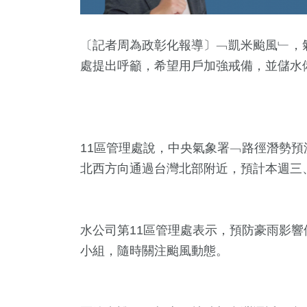
〔記者周為政彰化報導〕﹁凱米颱風﹂，
處提出呼籲，希望用戶加強戒備，並儲水
11區管理處說，中央氣象署﹁路徑潛勢
北西方向通過台灣北部附近，預計本週三、四
21
+
3
+
40
+
681
+
126
兩岸道教文化交
活
美食
社會
藝文
流專區
水公司第11區管理處表示，預防豪雨影
+
小組，隨時關注颱風動態。
34
+
7
+
教文化交
兩岸
2024總統大選