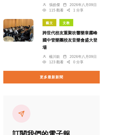
張皓傑
2026年八月09日
115 觀看
1 分享
藝文
文教
跨世代校友重聚吹響樂章霧峰
國中管樂團校友音樂會盛大登
場
楊川欽
2026年八月09日
123 觀看
0 分享
更多最新新聞
訂閱我們的電子報