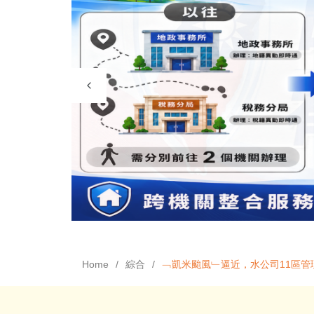
Home
綜合
﹁凱米颱風﹂逼近，水公司11區