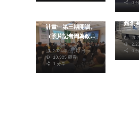
0 
鳳梨
旅遊
綜合
雲林
好食好事﹁食農創生
鏈創
計畫﹂第三期開訓。
蘇
（照片記者周為政
20
周為政
2,
攝）
2024年五月01日
0 
10,985 觀看
1 分享