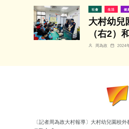
社會
生活
健
大村幼兒
（右2）
周為政
202
〔記者周為政大村報導〕大村幼兒園校外