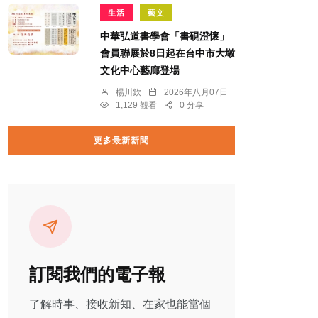
生活
藝文
中華弘道書學會「書硯澄懷」
會員聯展於8日起在台中市大墩
文化中心藝廊登場
楊川欽
2026年八月07日
1,129 觀看
0 分享
更多最新新聞
訂閱我們的電子報
了解時事、接收新知、在家也能當個