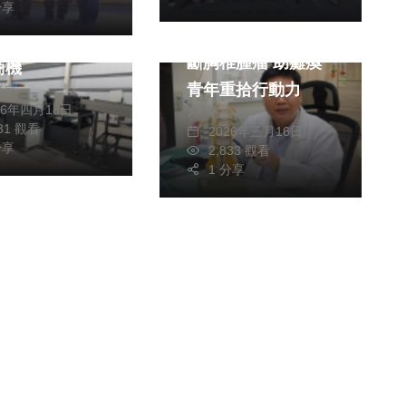
綜合
分享
葉不再是廢物
聖馬爾定醫院精準診
建構全循環產業
斷胸椎腫瘤 助癱瘓
商機
青年重拾行動力
榮泉
26年四月18日
蘇榮泉
231 觀看
2026年三月16日
分享
2,833 觀看
1 分享