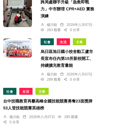
跨局處聯手升級「急救即戰
力」中市辦理 CPR+AED 實務
演練
楊川欽
2026年八月07日
263 觀看
0 分享
社會
生活
文教
烏日區旭日國小校舍動工盧市
長宣布任內第10所新校開工、
持續擴充教育量能
楊川欽
2026年八月07日
289 觀看
0 分享
社會
生活
文教
台中技職教育再攀高峰全國技能競賽勇奪23面獎牌
53人登技能競賽英雄榜
楊川欽
2026年八月07日
285 觀看
0 分享