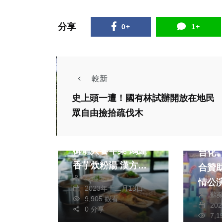
分享
0+
1+
較新
史上頭一遭！國有林試辦開放在地民
眾自由撿拾疏伐木
熱門
綜合
美食
2024年菜推薦 原作
綜合
御龍共饗年菜 鴻運
台化
香芋炊粉湯 漢方御
合贊
范麗玉
膳土雞湯
情公
2023年十二月13日
蘇
港鄉
9,905 觀看
社會
生活
20
0 分享
綜合
7,
健康及醫療
文教