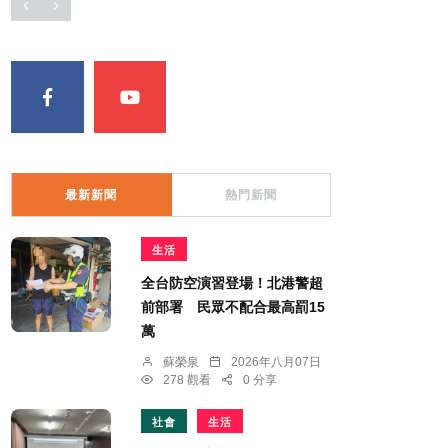
最新新聞
熱門新聞
生活
全台防空演習登場！北港警超
前部署 民眾不配合最高罰15
萬
蘇榮泉
2026年八月07日
278 觀看
0 分享
社會
生活