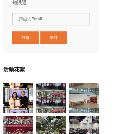
知識通！
請鍵入Email
訂閱
退訂
活動花絮