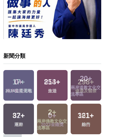
新聞分類
20
+
17
+
853
+
38
+
兩岸道教文化交
2024立委選戰
生活
美食
流專區
2
+
32
+
321
+
313
+
兩岸佛教文化交
兩岸
綜合
文教
流專區