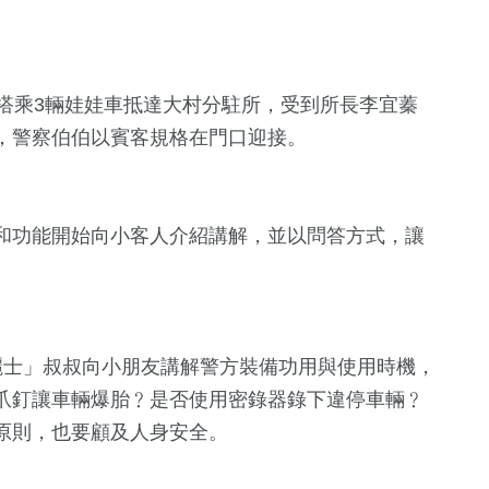
搭乘3輛娃娃車抵達大村分駐所，受到所長李宜蓁
，警察伯伯以賓客規格在門口迎接。
和功能開始向小客人介紹講解，並以問答方式，讓
0
+
214
+
298
+
專區
兩岸藝苑天地
旅遊
健康及醫療
麗士」叔叔向小朋友講解警方裝備功用與使用時機，
爪釘讓車輛爆胎﹖是否使用密錄器錄下違停車輛﹖
87
+
0
+
161
+
原則，也要顧及人身安全。
運動
2023金鐘獎
熱門