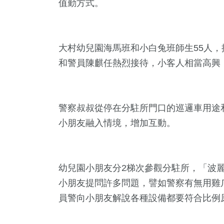
值勤方式。
大村幼兒園海馬班和小白兔班師生55人，
和警員陳麒任熱烈接待，小客人相當高興
警察叔叔從停在分駐所門口的巡邏車用途
小朋友融入情境，增加互動。
1
+
4
+
718
+
9
+
7
+
福建林公信俗文
治
社會
評論
海峽論壇
化專區
幼兒園小朋友分2梯次參觀分駐所，「波
小朋友提問許多問題，譬如警察有無用雞
+
6
+
11
+
員警向小朋友解說各種設備都要符合比例
藝
演唱會
司法放大鏡