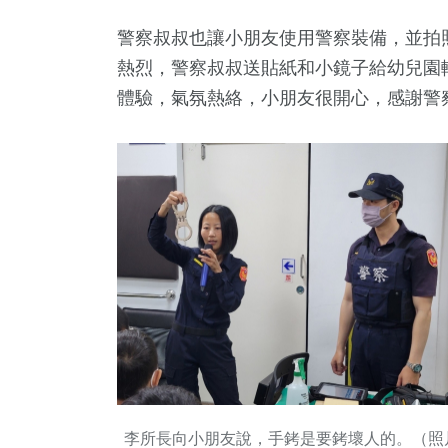
警察叔叔也讓小朋友使用警察裝備，並拍
熱烈，警察叔叔送貼紙和小鏡子給幼兒園
體驗，氣氛熱絡，小朋友很開心，感謝警
李所長向小朋友說，手銬是要銬壞人的。（照