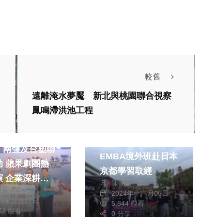
較舊
遠離淹水夢魘 新北與桃園聯合視察
鳳鳴滯洪池工程
社會
文教
綜合
強化國際視野 暨大
、南亞及台塑聯
EMBA境外班赴日本
助 蘋果劇團熱
京都學習取經
演 企業深耕新
陳朝枝
榮泉
持續公益
2024年十一月05日
25年五月17日
熱門
健康及醫療
5,844 觀看
152 觀看
0 分享