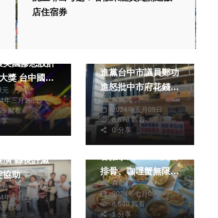
店住宿券
政治
政治
生活
旅遊
4中台灣元宵燈
國罵司機大街跑 民
獲美國謬思設計
進黨台中市議員鄭功
 台中國際
進怒批中市府花錢買
獻元
行銷再添榮耀
林獻元
24年三月16日
罪受
2024年五月09日
859 觀看
教文化交流專區
8,670 觀看
分享
旅遊
旅遊
0 分享
不用飛出國 麗寶福
克族青年會受邀
容推泰式Buffet火山
展演 縣長許淑
排骨、咖哩蟹無限吃
定協助
林獻元
麗寶OUTLET推出榴
朝枝
2024年七月09日
24年四月22日
槤吃到飽
8,540 觀看
659 觀看
1 分享
分享