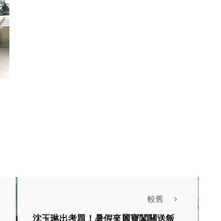
較舊
沈玉琳出考題！暑假來麗寶闖關送飯