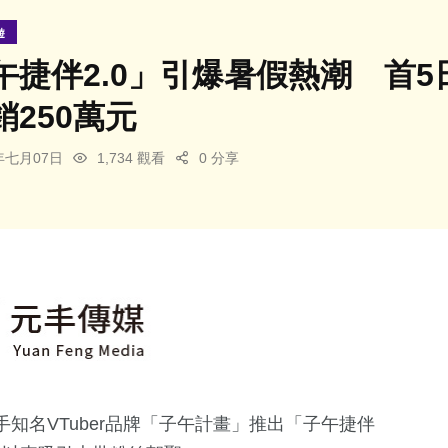
遊
午捷伴2.0」引爆暑假熱潮 首
250萬元
6年七月07日
1,734 觀看
0 分享
知名VTuber品牌「子午計畫」推出「子午捷伴