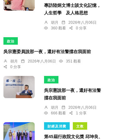
專訪陸炳文博士談文化記憶，
人生哲學 及人格思想
胡月
2026年八月06日
360 觀看
0 分享
政治
吳宗憲委員說那一夜，還好有法警擋在我面前
胡月
2026年八月06日
351 觀看
0 分享
政治
吳宗憲說那一夜，還好有法警
擋在我面前
胡月
2026年八月06日
666 觀看
1 分享
財經及消費
文教
第45屆行政院文化獎 邱坤良、