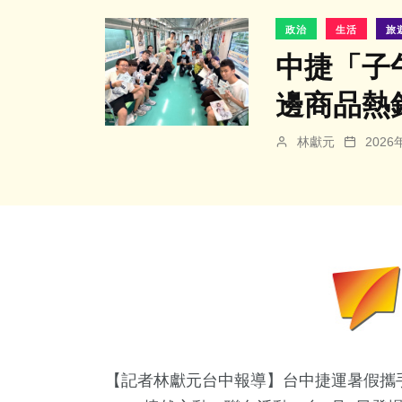
政治
生活
旅
中捷「子
邊商品熱銷
林獻元
202
【記者林獻元台中報導】台中捷運暑假攜手