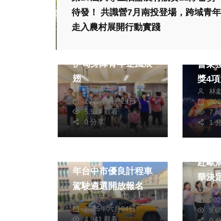
待發！ 共識營7月南投登場，跨域青年
社會
生活
熱門
走入農村展開行動實踐
旅遊
旅遊
臺鹽連續13年 陪伴
202
伊甸身障青年逆風展
會榮
翅
獎4項大獎
黃永豐
林
觀光
2025年四月29日
20
5,514 觀看
7,
兩岸佛
0 分享
1 
文教
政治
旅遊
賽德
為運轉手喝采！114
赴歐
年台中市優良計程車
華決
駕駛遴選開放報名
陳
林獻元
20
2025年六月04日
9,
4,941 觀看
0 