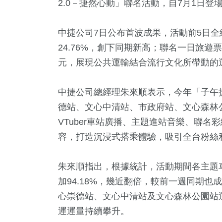
2.0－捷然心動」聯名活動，自7月1日
中捷公司7日公布首波成果，活動前5日全線
24.76%，創下同期新高；聯名一日旅遊票
元，展現公共運輸結合流行文化所帶動的
中捷公司總經理朱來順表示，今年「子午捷
德站、文心中清站、市政府站、文心森林
VTuber車站廣播、主題進站音樂、聯
4
+
2971
+
7143
+
6
+
3509
容，打造沉浸式搭乘體驗，吸引全台粉絲
教文化交
健康及醫療
社會
2023金鐘獎
文教
朱來順指出，根據統計，活動期間各主題
加94.18%，幾近翻倍，較前一週同期也
51
+
77
+
172
+
心崇德站、文心中清站及文心森林公園站運
及消費
2024總統大選
2024立委選戰
運運量持續攀升。