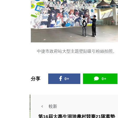
中捷市政府站大型主題壁貼吸引粉絲拍照。
分享
0+
0+
較新
第16屆大專生洄游農村競賽21隊蓄勢