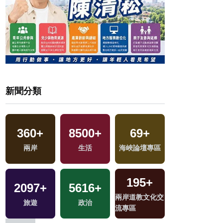
新聞分類
360
+
8500
+
69
+
89
+
兩岸
生活
海峽論壇專區
評論
195
+
2097
+
5616
+
3533
+
文
兩岸道教文化交
旅遊
政治
綜合
流專區