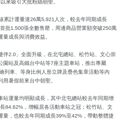
登場以來吸引大批粉絲朝聖。
累計運量達26萬5,921人次，較去年同期成長
首批1,500張全數售罄，周邊商品營業額突破250萬
運量成長與消費效益。
伴2.0」全面升級，在北屯總站、松竹站、文心崇
公園站及高鐵台中站等7座主題車站，推出專屬
名彩繪列車、等身比例人形立牌及疊色集章活動等內
+
872
+
378
+
1324
+
利用暑假前來台中朝聖。
運動
美食
藝文
車站運量均明顯成長，其中北屯總站較去年同期增
12
+
成長84.62%，增幅居各活動車站之冠；松竹站、文
1772
+
50
+
量，也較去年同期成長39%至42%，帶動整體捷
福建林公信俗
熱門
綜藝
化專區