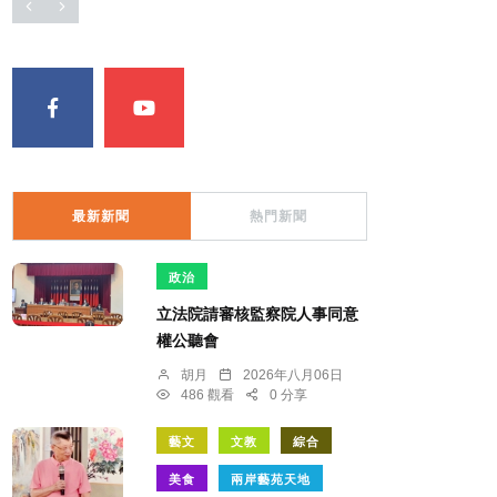
最新新聞
熱門新聞
政治
立法院請審核監察院人事同意
權公聽會
胡月
2026年八月06日
486 觀看
0 分享
藝文
文教
綜合
美食
兩岸藝苑天地