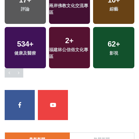
兩岸佛教文化交流專
評論
綜藝
區
2
+
534
+
62
+
福建林公信俗文化專
健康及醫療
影視
區