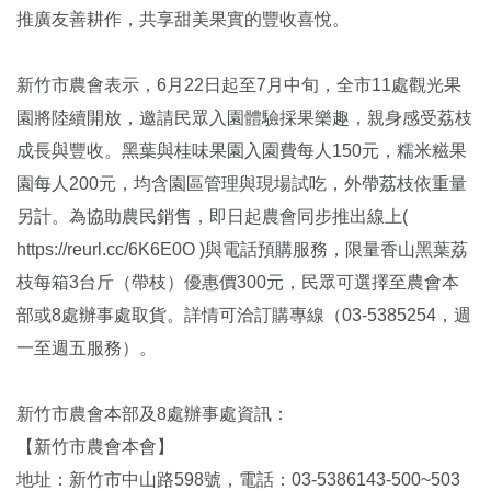
推廣友善耕作，共享甜美果實的豐收喜悅。
新竹市農會表示，6月22日起至7月中旬，全市11處觀光果
園將陸續開放，邀請民眾入園體驗採果樂趣，親身感受荔枝
成長與豐收。黑葉與桂味果園入園費每人150元，糯米糍果
園每人200元，均含園區管理與現場試吃，外帶荔枝依重量
另計。為協助農民銷售，即日起農會同步推出線上(
https://reurl.cc/6K6E0O )與電話預購服務，限量香山黑葉荔
枝每箱3台斤（帶枝）優惠價300元，民眾可選擇至農會本
部或8處辦事處取貨。詳情可洽訂購專線（03-5385254，週
一至週五服務）。
新竹市農會本部及8處辦事處資訊：
【新竹市農會本會】
地址：新竹市中山路598號，電話：03-5386143-500~503