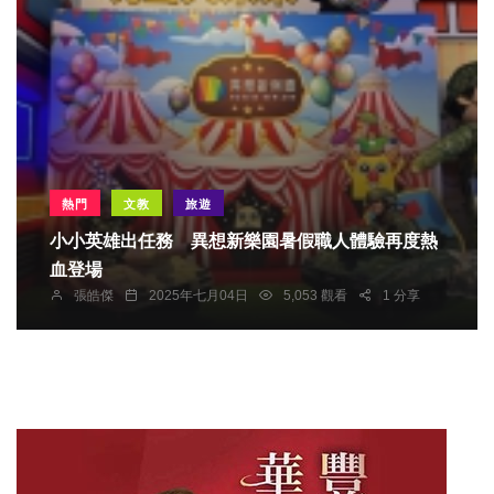
熱門
文教
旅遊
小小英雄出任務 異想新樂園暑假職人體驗再度熱
血登場
張皓傑
2025年七月04日
5,053 觀看
1 分享