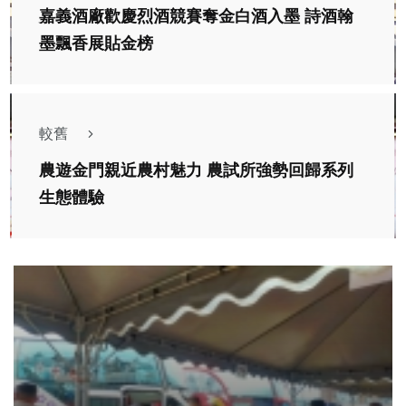
嘉義酒廠歡慶烈酒競賽奪金白酒入墨 詩酒翰
墨飄香展貼金榜
較舊
農遊金門親近農村魅力 農試所強勢回歸系列
生態體驗