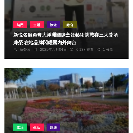
熱門
生活
旅遊
綜合
新悦名廚勇奪大洋洲國際烹飪藝術挑戰賽三大獎項
殊榮 在地品牌閃耀國內外舞台
蘇榮泉
2025年八月04日
6,137 觀看
1 分享
政治
生活
旅遊