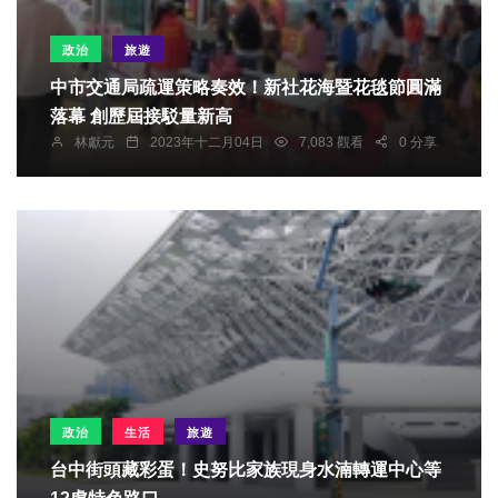
政治
旅遊
中市交通局疏運策略奏效！新社花海暨花毯節圓滿
落幕 創歷屆接駁量新高
林獻元
2023年十二月04日
7,083 觀看
0 分享
政治
生活
旅遊
台中街頭藏彩蛋！史努比家族現身水湳轉運中心等