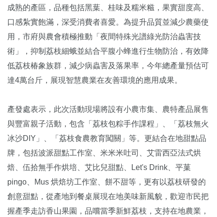
成熟的產區，品種包括黑葉、桂味及糯米糍，果實甜度高、
口感紮實飽滿，深受消費者喜愛。為提升品質並減少農藥使
用，市府與農會積極推動「夜間特殊光譜綠光防治蟲害技
術」，抑制荔枝細蛾並結合平腹小蜂進行生物防治，有效降
低荔枝椿象族群，減少病蟲害及落果率，今年總產量預估可
達4萬台斤，展現智慧農業在友善環境的應用成果。
產發處表示，此次活動現場將設有小農市集、農特產品展售
與豐富親子活動，包含「荔枝包粽手作課程」、「荔枝無火
冰沙DIY」、「荔枝食農教育闖關」等。更結合在地甜點品
牌，包括波派甜點工作室、米米米吐司、艾雷西亞法式烘
焙、伍拾無手作烘培、艾比兒甜點、Let's Drink、平菓
pingo、Mus 烘焙坊工作室、餅不甜等，更有以荔枝研發的
創意甜點，從產地到餐桌展現在地美味新風貌，歡迎市民把
握產季走訪香山果園，品嚐當季新鮮荔枝，支持在地農業，