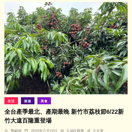
生活
旅遊
美食
全台產季最北、產期最晚 新竹市荔枝節6/22新
竹大遠百隆重登場
鄭銘德
2025年六月15日
5,489 觀看
0 分享