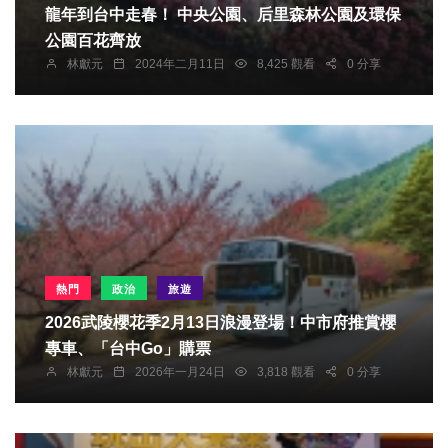
龍年到台中走春！ 中央公園、后里森林公園及環保
公園百花齊放
林獻元
2024年二月11日
8,425 觀看
0 分享
熱門
政治
旅遊
2026武陵櫻花季2月13日浪漫登場！中市府推賞櫻
專車、「台中Go」購票
林獻元
2026年一月24日
3,818 觀看
0 分享