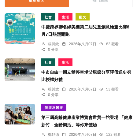
最新新聞
熱門新聞
社會
生活
藝文
中捷跨界聯名綠美圖第二屆兒童創意繪畫比賽8
月7日熱烈開跑
楊川欽
2026年八月07日
83 觀看
0 分享
社會
生活
中市自由一期立體停車場父親節分享評價送史努
比授權好禮
楊川欽
2026年八月07日
53 觀看
0 分享
健康及醫療
第三屆高齡健康產業博覽會世貿一館登場 「健康
新竹．全齡樂活」等你來體驗
鄭銘德
2026年八月07日
122 觀看