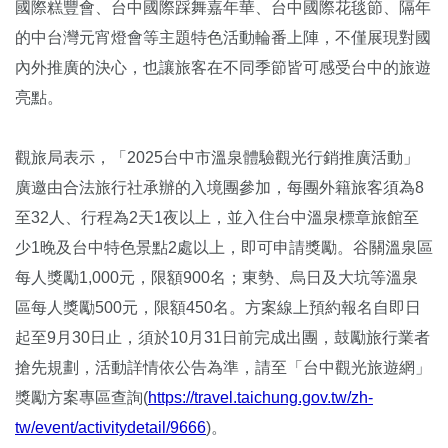
國際糕豐會、台中國際踩舞嘉年華、台中國際花毯節、隔年
的中台灣元宵燈會等主題特色活動輪番上陣，不僅展現對國
內外推廣的決心，也讓旅客在不同季節皆可感受台中的旅遊
亮點。
觀旅局表示，「2025台中市溫泉體驗觀光行銷推廣活動」
廣邀由合法旅行社承辦的入境團參加，每團外籍旅客須為8
至32人、行程為2天1夜以上，並入住台中溫泉標章旅館至
少1晚及台中特色景點2處以上，即可申請獎勵。谷關溫泉區
每人獎勵1,000元，限額900名；東勢、烏日及大坑等溫泉
區每人獎勵500元，限額450名。方案線上預約報名自即日
起至9月30日止，須於10月31日前完成出團，鼓勵旅行業者
搶先規劃，活動詳情依公告為準，請至「台中觀光旅遊網」
獎勵方案專區查詢(
https://travel.taichung.gov.tw/zh-
tw/event/activitydetail/9666
)。