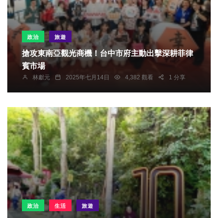
政治
旅遊
搶攻東南亞觀光商機！台中市府主動出擊深耕菲律
賓市場
林獻元
2025年七月14日
4,382 觀看
1 分享
政治
生活
旅遊