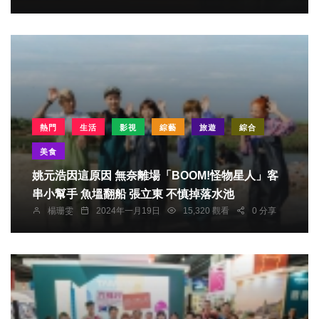
熱門
生活
影視
綜藝
旅遊
綜合
美食
姚元浩因這原因 無奈離場「BOOM!怪物星人」客
串小幫手 魚塭翻船 張立東 不慎掉落水池
楊珊雯
2024年一月19日
15,320 觀看
0 分享