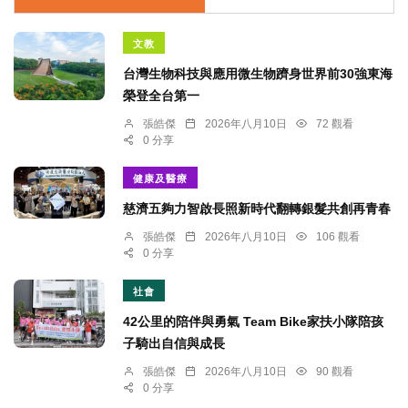
文教
台灣生物科技與應用微生物躋身世界前30強東海
榮登全台第一
張皓傑
2026年八月10日
72 觀看
0 分享
健康及醫療
慈濟五夠力智啟長照新時代翻轉銀髮共創再青春
張皓傑
2026年八月10日
106 觀看
0 分享
社會
42公里的陪伴與勇氣 Team Bike家扶小隊陪孩
子騎出自信與成長
張皓傑
2026年八月10日
90 觀看
0 分享