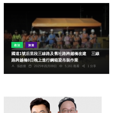
政治
旅遊
國道1號后里段三線路及舊社路跨越橋改建 三線
路跨越橋8日晚上進行鋼箱梁吊裝作業
張皓傑
2025年四月09日
5,161 觀看
1 分享