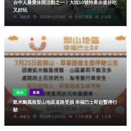
台中人最愛休閒活動之一！大坑10號特產步道好吃
又好玩
張皓傑
2025年七月28日
4,507 觀看
0 分享
政治
旅遊
凱米颱風致梨山地區道路受損 幸福巴士即起暫停行
駛
林獻元
2024年七月25日
7,728 觀看
1 分享