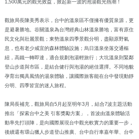
1,500萬元的觀光效益，掀起新一波的泡湯觀光熱潮！
觀旅局長陳美秀表示，台中的溫泉區不僅擁有優質泉源，更
是避暑勝地。谷關溫泉為台灣經典山林溫泉勝地，富有原住
民文化與壯麗景觀；東勢溫泉四季景觀分明，盡顯原野氣
息，也有老少咸宜的森林體驗設施；烏日溫泉坐落交通樞
紐，高鐵一轉即達，適合規劃泡湯輕旅行；大坑溫泉則緊鄰
登山步道與市區，是結合健行與泡湯的絕佳選擇。不同地貌
孕育出獨具風情的湯泉體驗，讓國際旅客能在台中發現動靜
分明、四季皆宜的迷人旅程。
陳局長補充，觀旅局自5月起至明年3月，結合7波主題活動
推出「探索台中之美 引客獎勵方案」，首波由溫泉體驗活
動率先打頭陣，是向國際展現台中觀光軟實力的重要一步，
後續還有環山獵人步道登山推廣、台中自行車嘉年華、台中