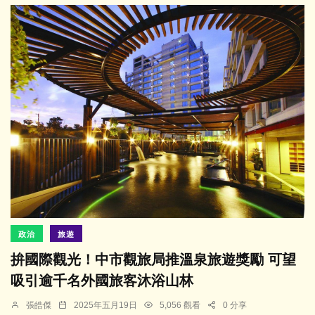
政治
旅遊
拚國際觀光！中市觀旅局推溫泉旅遊獎勵 可望
吸引逾千名外國旅客沐浴山林
張皓傑
2025年五月19日
5,056 觀看
0 分享