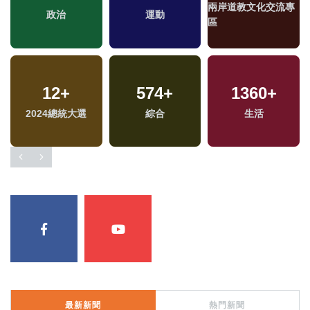
專
兩岸道教文化交流專
政治
運動
區
12
+
574
+
1360
+
2024總統大選
綜合
生活
最新新聞
熱門新聞