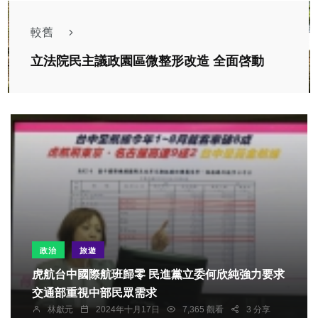
較舊
立法院民主議政園區微整形改造 全面啓動
政治
旅遊
虎航台中國際航班歸零 民進黨立委何欣純強力要求
交通部重視中部民眾需求
林獻元
2024年十月17日
7,365 觀看
3 分享