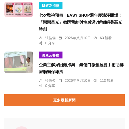
財經及消費
七夕戰袍預備ￜEASY SHOP週年慶浪漫開場！
「戀戀星光」微閃蕾絲與性感深V解鎖絕美高光
時刻
張皓傑
2026年八月10日
63 觀看
0 分享
健康及醫療
企業主解尿困難掃興 無傷口微創拉提手術助排
尿順暢保雄風
張皓傑
2026年八月10日
113 觀看
0 分享
更多最新新聞