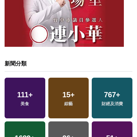
新聞分類
111
+
15
+
767
+
美食
綜藝
財經及消費