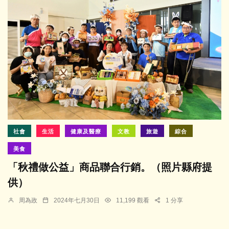
社會
生活
健康及醫療
文教
旅遊
綜合
美食
「秋禮做公益」商品聯合行銷。（照片縣府提
供）
周為政
2024年七月30日
11,199 觀看
1 分享