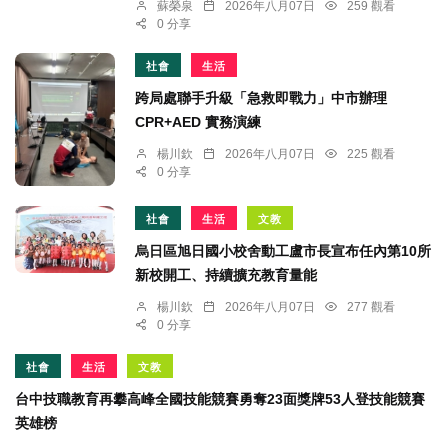
蘇榮泉
2026年八月07日
259 觀看
0 分享
社會
生活
跨局處聯手升級「急救即戰力」中市辦理
CPR+AED 實務演練
楊川欽
2026年八月07日
225 觀看
0 分享
社會
生活
文教
烏日區旭日國小校舍動工盧市長宣布任內第10所
新校開工、持續擴充教育量能
楊川欽
2026年八月07日
277 觀看
0 分享
社會
生活
文教
台中技職教育再攀高峰全國技能競賽勇奪23面獎牌53人登技能競賽
英雄榜