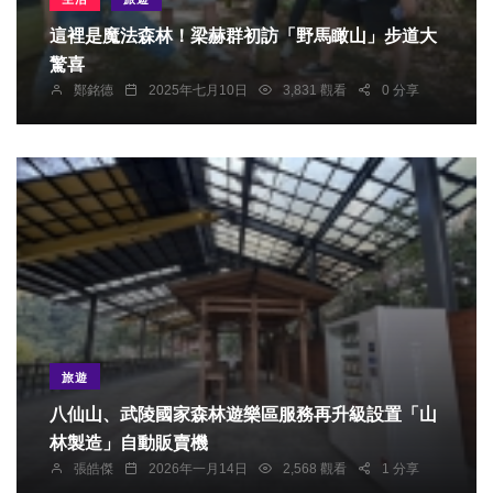
這裡是魔法森林！梁赫群初訪「野馬瞰山」步道大
驚喜
鄭銘德
2025年七月10日
3,831 觀看
0 分享
旅遊
八仙山、武陵國家森林遊樂區服務再升級設置「山
林製造」自動販賣機
張皓傑
2026年一月14日
2,568 觀看
1 分享