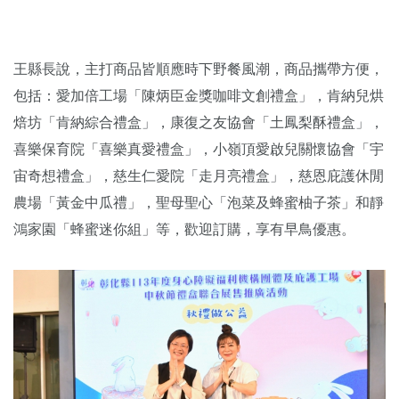
王縣長說，主打商品皆順應時下野餐風潮，商品攜帶方便，
包括：愛加倍工場「陳炳臣金獎咖啡文創禮盒」，肯納兒烘
焙坊「肯納綜合禮盒」，康復之友協會「土鳳梨酥禮盒」，
喜樂保育院「喜樂真愛禮盒」，小嶺頂愛啟兒關懷協會「宇
宙奇想禮盒」，慈生仁愛院「走月亮禮盒」，慈恩庇護休閒
農場「黃金中瓜禮」，聖母聖心「泡菜及蜂蜜柚子茶」和靜
鴻家園「蜂蜜迷你組」等，歡迎訂購，享有早鳥優惠。