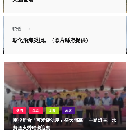
較舊
彰化沿海災損。（照片縣府提供）
熱門
生活
文教
旅遊
南投燈會「可愛貘法度」盛大開幕 主題燈區、水
舞煙火秀璀璨迎賓