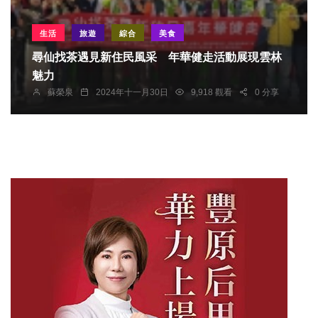
生活
旅遊
綜合
美食
尋仙找茶遇見新住民風采 年華健走活動展現雲林
魅力
蘇榮泉
2024年十一月30日
9,918 觀看
0 分享