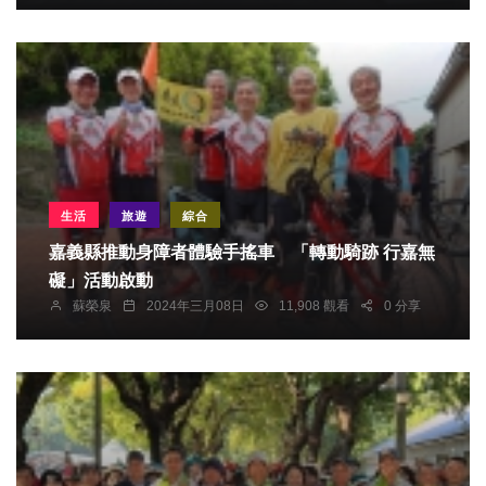
生活
旅遊
綜合
嘉義縣推動身障者體驗手搖車 「轉動騎跡 行嘉無
礙」活動啟動
蘇榮泉
2024年三月08日
11,908 觀看
0 分享