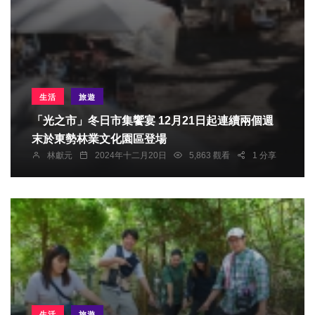
生活
旅遊
「光之市」冬日市集饗宴 12月21日起連續兩個週
末於東勢林業文化園區登場
林獻元
2024年十二月20日
5,863 觀看
1 分享
生活
旅遊