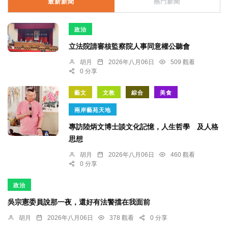
最新新聞
熱門新聞
政治
立法院請審核監察院人事同意權公聽會
胡月
2026年八月06日
509 觀看
0 分享
藝文
文教
綜合
美食
兩岸藝苑天地
專訪陸炳文博士談文化記憶，人生哲學 及人格
思想
胡月
2026年八月06日
460 觀看
0 分享
政治
吳宗憲委員說那一夜，還好有法警擋在我面前
胡月
2026年八月06日
378 觀看
0 分享