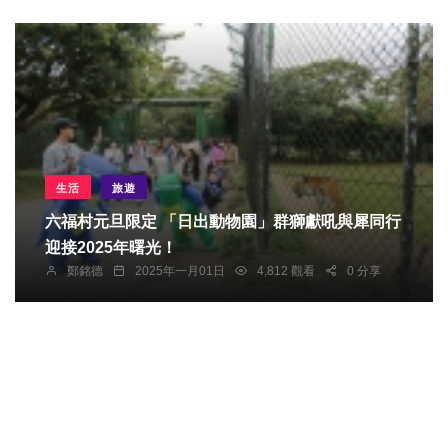
生活
旅遊
六福村元旦限定 「日出動物園」群獅獻吼與犀同行
迎接2025年曙光！
鄭銘德
2025年一月01日
4,812 觀看
0 分享