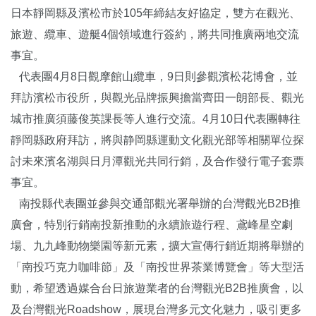
日本靜岡縣及濱松市於105年締結友好協定，雙方在觀光、
旅遊、纜車、遊艇4個領域進行簽約，將共同推廣兩地交流
事宜。
代表團4月8日觀摩館山纜車，9日則參觀濱松花博會，並
拜訪濱松市役所，與觀光品牌振興擔當齊田一朗部長、觀光
城市推廣須藤俊英課長等人進行交流。4月10日代表團轉往
靜岡縣政府拜訪，將與静岡縣運動文化觀光部等相關單位探
討未來濱名湖與日月潭觀光共同行銷，及合作發行電子套票
事宜。
南投縣代表團並參與交通部觀光署舉辦的台灣觀光B2B推
廣會，特別行銷南投新推動的永續旅遊行程、鳶峰星空劇
場、九九峰動物樂園等新元素，擴大宣傳行銷近期將舉辦的
「南投巧克力咖啡節」及「南投世界茶業博覽會」等大型活
動，希望透過媒合台日旅遊業者的台灣觀光B2B推廣會，以
及台灣觀光Roadshow，展現台灣多元文化魅力，吸引更多