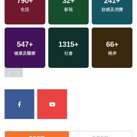
790
+
32
+
241
+
生活
影視
財經及消費
547
+
1315
+
66
+
健康及醫療
社會
兩岸