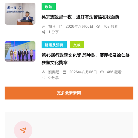
政治
吳宗憲說那一夜，還好有法警擋在我面前
胡月
2026年八月06日
708 觀看
1 分享
財經及消費
文教
第45屆行政院文化獎 邱坤良、廖慶松及徐仁修
獲頒文化獎章
劉奕廷
2026年八月06日
486 觀看
0 分享
更多最新新聞