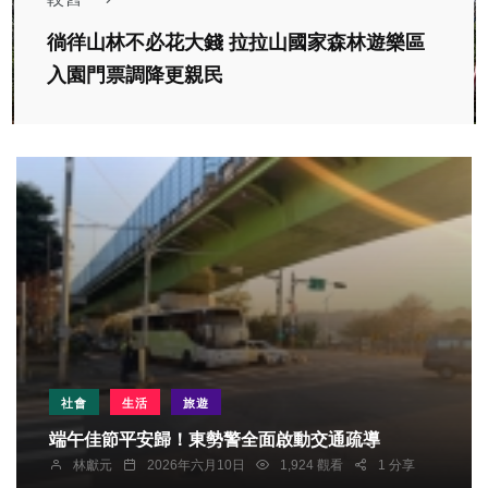
徜徉山林不必花大錢 拉拉山國家森林遊樂區
入園門票調降更親民
社會
生活
旅遊
端午佳節平安歸！東勢警全面啟動交通疏導
林獻元
2026年六月10日
1,924 觀看
1 分享