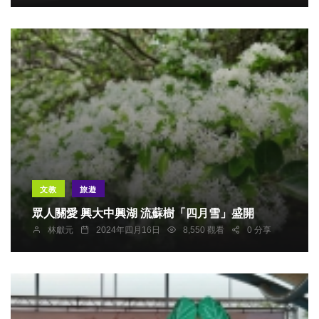
文教
旅遊
眾人關愛 興大中興湖 流蘇樹「四月雪」盛開
林獻元
2024年四月16日
8,550 觀看
0 分享