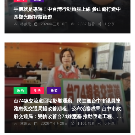
手機就是導遊！中台灣行動旅服上線 參山處打造中
區觀光圈智慧旅遊
林獻元
2026年三月10日
2,387 觀看
1 分享
政治
生活
旅遊
台74線交流道回堵影響通勤 民進黨台中市議員陳
雅惠促交通局提改善期程、公布治塞成果 台中市政
府交通局：雙軌改善台74線壅塞 推動匝道工程、智
林獻元
2026年七月29日
1,101 觀看
0 分享
慧號誌優化車流