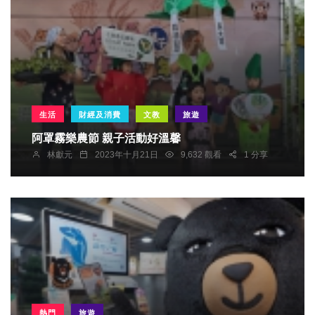
生活
財經及消費
文教
旅遊
阿罩霧樂農節 親子活動好溫馨
林獻元
2023年十月21日
9,632 觀看
1 分享
熱門
旅遊