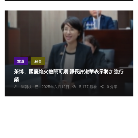
旅遊
綜合
茶博、國慶焰火熱鬧可期 縣長許淑華表示將加強行
銷
陳朝枝
2025年六月12日
5,177 觀看
0 分享