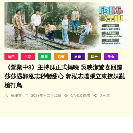
熱門
生活
影視
綜藝
旅遊
綜合
美食
《營業中3》主持群正式揭曉 吳映潔驚喜回歸
莎莎遇郭泓志秒變甜心 郭泓志噹張立東撩妹亂
槍打鳥
楊珊雯
2023年十二月12日
17,410 觀看
0 分享