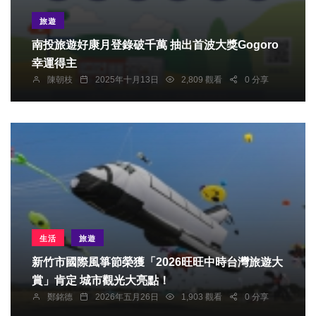
旅遊
南投旅遊好康月登錄破千萬 抽出首波大獎Gogoro
幸運得主
陳朝枝
2025年十月13日
2,809 觀看
0 分享
生活
旅遊
新竹市國際風箏節榮獲「2026旺旺中時台灣旅遊大
賞」肯定 城市觀光大亮點！
鄭銘德
2026年五月26日
1,903 觀看
0 分享