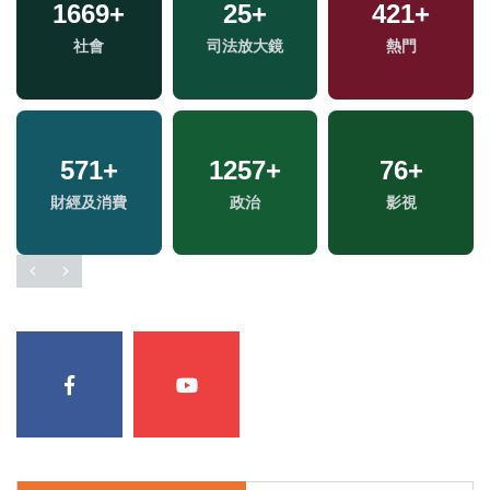
1669
+
25
+
421
+
社會
司法放大鏡
熱門
571
+
1257
+
76
+
財經及消費
政治
影視