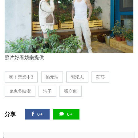
照片好看娛樂提供
嗨！營業中3
姚元浩
郭泓志
莎莎
鬼鬼吳映潔
浩子
張立東
分享
0+
0+