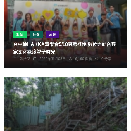
政治
社會
旅遊
台中通HAKKA童樂會5/18東勢登場 數位力結合客
家文化歡度親子時光
張皓傑
2025年五月08日
6,190 觀看
0 分享