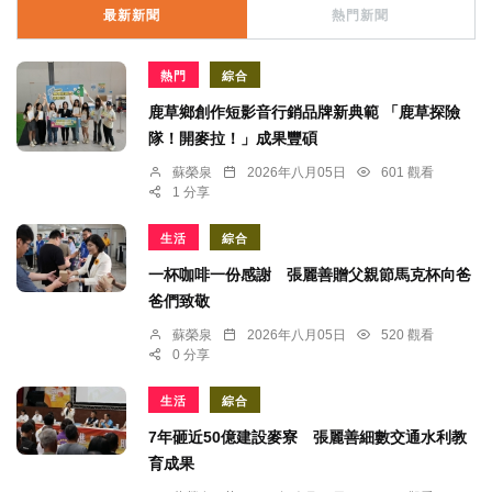
最新新聞
熱門新聞
熱門
綜合
鹿草鄉創作短影音行銷品牌新典範 「鹿草探險
隊！開麥拉！」成果豐碩
蘇榮泉
2026年八月05日
601 觀看
1 分享
生活
綜合
一杯咖啡一份感謝 張麗善贈父親節馬克杯向爸
爸們致敬
蘇榮泉
2026年八月05日
520 觀看
0 分享
生活
綜合
7年砸近50億建設麥寮 張麗善細數交通水利教
育成果