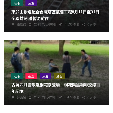
社會
旅遊
東卯山步道配合台電塔基復舊工程8月11日至31日
全線封閉 請暫勿前往
張皓傑
2025年八月06日
4,135 觀看
0 分享
社會
生活
旅遊
綜合
古坑四月雪浪漫桐花祭登場 桐花與黑咖啡交織百
年記憶
蘇榮泉
2025年四月20日
8,477 觀看
0 分享