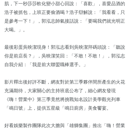
肌，下一秒莎莎軟化變小甜心回說：「喜歡」，喜愛品酒的
浩子被抓包，上班正要偷酒喝？浩子辯解說：「我看看，只
是參考一下！」，郭泓志帥氣接話說：「要喝我們就光明正
大喝。」。
最後彩蛋吳映潔現身！郭泓志看到吳映潔拜碼頭說：「聽說
你是前店長？」，吳映潔笑回：「不敢！不敢！」，郭泓志
自我介紹：「我是前大聯盟職棒選手。」
影片釋出後好評不斷，網友對於第三季夥伴間所產生的火花
充滿期待，大家關心的主持班底公布了，細心網友發現
《嗨！營業中》第三季竟然將挑戰知名設計美學觀光列車
「鳴日號」上，提供五星級「鳴日廚房」美食饗宴。
好看娛樂製作團隊此次大膽與「雄獅集團」推出「嗨！營業