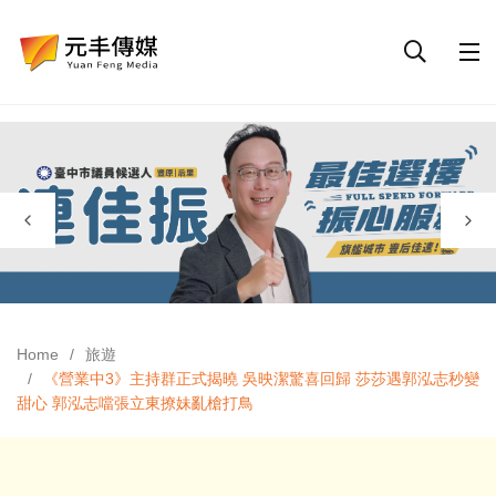
Home
旅遊
《營業中3》主持群正式揭曉 吳映潔驚喜回歸 莎莎遇郭泓志秒變
甜心 郭泓志噹張立東撩妹亂槍打鳥