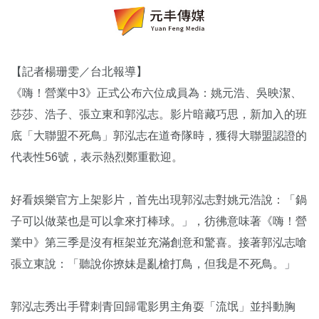
【記者楊珊雯／台北報導】
《嗨！營業中3》正式公布六位成員為：姚元浩、吳映潔、
莎莎、浩子、張立東和郭泓志。影片暗藏巧思，新加入的班
底「大聯盟不死鳥」郭泓志在道奇隊時，獲得大聯盟認證的
代表性56號，表示熱烈鄭重歡迎。
好看娛樂官方上架影片，首先出現郭泓志對姚元浩說：「鍋
子可以做菜也是可以拿來打棒球。」，彷彿意味著《嗨！營
業中》第三季是沒有框架並充滿創意和驚喜。接著郭泓志嗆
張立東說：「聽說你撩妹是亂槍打鳥，但我是不死鳥。」
郭泓志秀出手臂刺青回歸電影男主角耍「流氓」並抖動胸