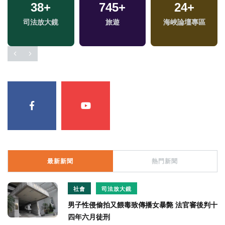
1037
38
+
+
745
26
+
+
875
24
+
+
司法放大鏡
健康及醫療
2024總統大選
旅遊
海峽論壇專區
財經及消費
最新新聞
熱門新聞
社會
司法放大鏡
男子性侵偷拍又餵毒致傳播女暴斃 法官審後判十
四年六月徒刑