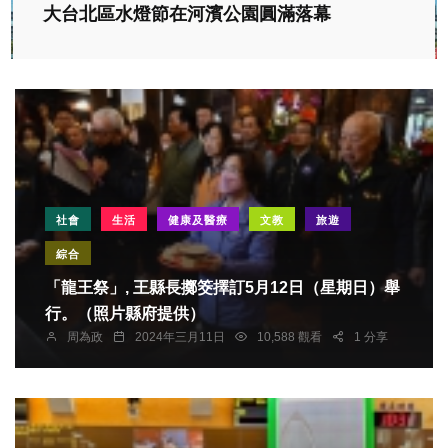
大台北區水燈節在河濱公園圓滿落幕
社會
生活
健康及醫療
文教
旅遊
綜合
「龍王祭」, 王縣長擲筊擇訂5月12日（星期日）舉
行。（照片縣府提供）
周為政
2024年三月11日
10,588 觀看
1 分享