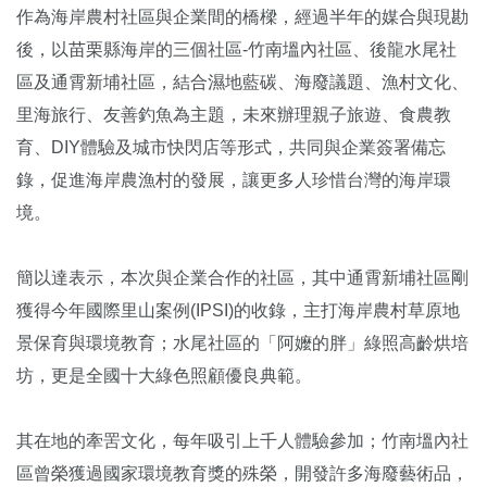
作為海岸農村社區與企業間的橋樑，經過半年的媒合與現勘
後，以苗栗縣海岸的三個社區-竹南塭內社區、後龍水尾社
區及通霄新埔社區，結合濕地藍碳、海廢議題、漁村文化、
里海旅行、友善釣魚為主題，未來辦理親子旅遊、食農教
育、DIY體驗及城市快閃店等形式，共同與企業簽署備忘
錄，促進海岸農漁村的發展，讓更多人珍惜台灣的海岸環
境。
簡以達表示，本次與企業合作的社區，其中通霄新埔社區剛
獲得今年國際里山案例(IPSI)的收錄，主打海岸農村草原地
景保育與環境教育；水尾社區的「阿嬤的胖」綠照高齡烘培
坊，更是全國十大綠色照顧優良典範。
其在地的牽罟文化，每年吸引上千人體驗參加；竹南塭內社
區曾榮獲過國家環境教育獎的殊榮，開發許多海廢藝術品，