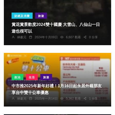
財經及消費
旅遊
賞花賞景歡度2024雙十國慶 大雪山、八仙山一日
遊也很可以
林獻元
2024年十月09日
6,607 觀看
0 分享
政治
生活
旅遊
中市推2025年新年好禮！1月16日起永居外籍朋友
享台中雙十公車優惠
林獻元
2025年一月14日
5,362 觀看
1 分享