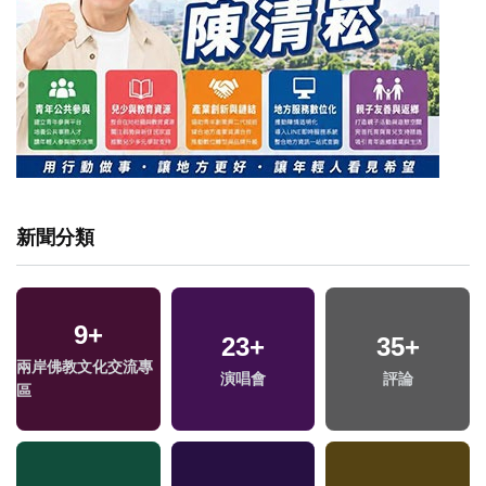
新聞分類
9
+
68
+
708
23
+
+
2242
35
+
+
兩岸佛教文化交流專
2024立委選戰
演唱會
熱門
評論
政治
區