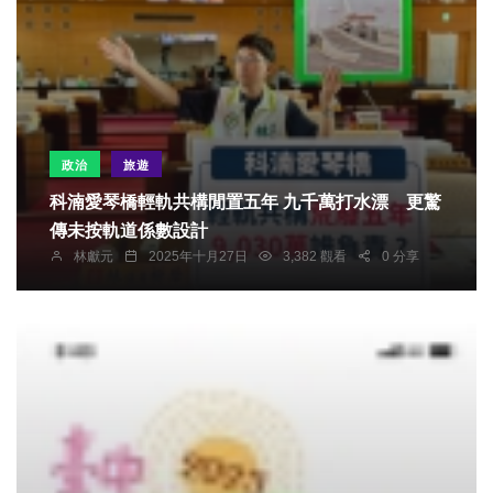
政治
旅遊
科湳愛琴橋輕軌共構閒置五年 九千萬打水漂 更驚
傳未按軌道係數設計
林獻元
2025年十月27日
3,382 觀看
0 分享