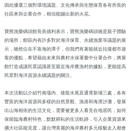
因此優選三個對環境議題、文化傳承與生態保育各有所長的
社區來與企業合作，相信能蹦出新的火花。
寶熊漁樂碼頭館長吳德利表示，寶熊漁樂碼頭雖是親子體驗
的場所，館區內有許多對於海洋保育、永續漁業等議題的展
示，雖然位在不靠海的潭子，但我們有著能就近拉攏都市遊
客的優點，希望藉由未來與農村水保署臺中分署合作，將展
館打造成讓民眾認識甚至親近海岸農漁村的據點，更能提高
民眾對海洋資源永續議題的關注。
本次活動以介紹竹南塭內、後龍水尾及通霄新埔三處，各有
豐富的海洋資源與多樣的自然景觀、漁港和海濱沙灘，發展
出山海相依的生活文化，需要被更多人看見在地居民，如何
保留臨海農村特色，默默耕耘的生活軌跡，引入企業資源來
擴大社區能見度，讓台灣美麗的海岸農村多元樣貌走入都會