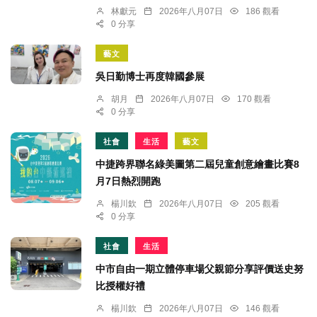
林獻元
2026年八月07日
186 觀看
0 分享
藝文
吳日勤博士再度韓國參展
胡月
2026年八月07日
170 觀看
0 分享
社會
生活
藝文
中捷跨界聯名綠美圖第二屆兒童創意繪畫比賽8
月7日熱烈開跑
楊川欽
2026年八月07日
205 觀看
0 分享
社會
生活
中市自由一期立體停車場父親節分享評價送史努
比授權好禮
楊川欽
2026年八月07日
146 觀看