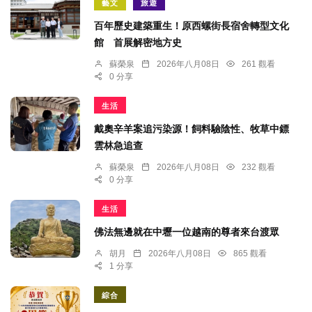
藝文
旅遊
百年歷史建築重生！原西螺街長宿舍轉型文化
館 首展解密地方史
蘇榮泉
2026年八月08日
261 觀看
0 分享
生活
戴奧辛羊案追污染源！飼料驗陰性、牧草中鏢
雲林急追查
蘇榮泉
2026年八月08日
232 觀看
0 分享
生活
佛法無邊就在中壢一位越南的尊者來台渡眾
胡月
2026年八月08日
865 觀看
1 分享
綜合