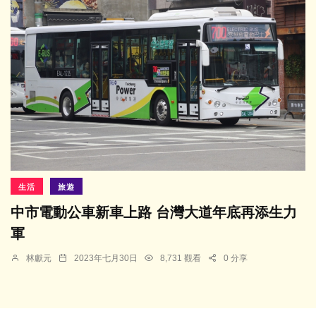
生活
旅遊
中市電動公車新車上路 台灣大道年底再添生力
軍
林獻元
2023年七月30日
8,731 觀看
0 分享