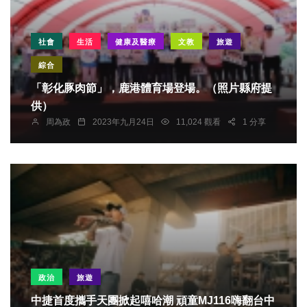
社會
生活
健康及醫療
文教
旅遊
綜合
「彰化豚肉節」，鹿港體育場登場。（照片縣府提
供）
周為政
2023年九月24日
11,024 觀看
1 分享
政治
旅遊
中捷首度攜手天團掀起嘻哈潮 頑童MJ116嗨翻台中