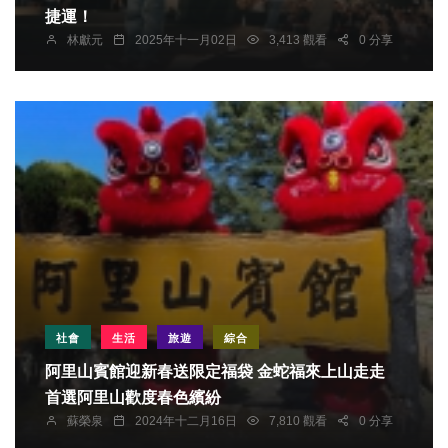
捷運！
林獻元
2025年十一月02日
3,413 觀看
0 分享
社會
生活
旅遊
綜合
阿里山賓館迎新春送限定福袋 金蛇福來上山走走
首選阿里山歡度春色繽紛
蘇榮泉
2024年十二月16日
7,810 觀看
0 分享