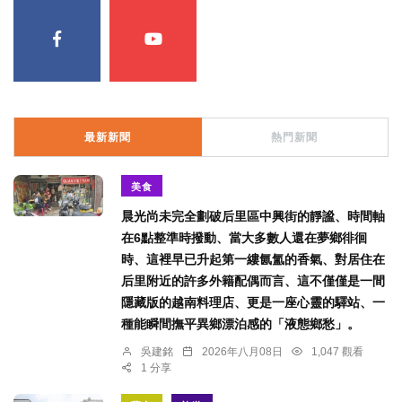
最新新聞
熱門新聞
美食
晨光尚未完全劃破后里區中興街的靜謐、時間軸
在6點整準時撥動、當大多數人還在夢鄉徘徊
時、這裡早已升起第一縷氤氳的香氣、對居住在
后里附近的許多外籍配偶而言、這不僅僅是一間
隱藏版的越南料理店、更是一座心靈的驛站、一
種能瞬間撫平異鄉漂泊感的「液態鄉愁」。
吳建銘
2026年八月08日
1,047 觀看
1 分享