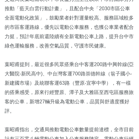
推動「藍天白雲行動計畫」，且配合中央「2030市區公車
全面電動化政策」，鼓勵業者針對運量較高、服務區域較多
的市區客運路線，優先以電動公車服務，也獲公車業者配合
力挺，預計年底前還陸續有全新電動公車上路，提升台中市
綠色運輸服務，改善空氣品質，守護市民健康。
葉昭甫提到，最近很多民眾搭乘台中客運200路中興幹線(亞
大醫院-新民高中)、中台灣客運700路崇德幹線（翁子國小-
新建國市場）及統聯客運63路（豐原-宜寧中學），有一樣
的搭乘感受，原來行經豐原、潭子及大雅區至西屯區服務旅
客的公車，新增27輛升級為電動公車，品質與舒適度獲好
評。
葉昭甫指出，交通局推動電動公車數量提前達標，全市目前
計有三百零八輛電動公車加入公車服務陣容，電動公車行經