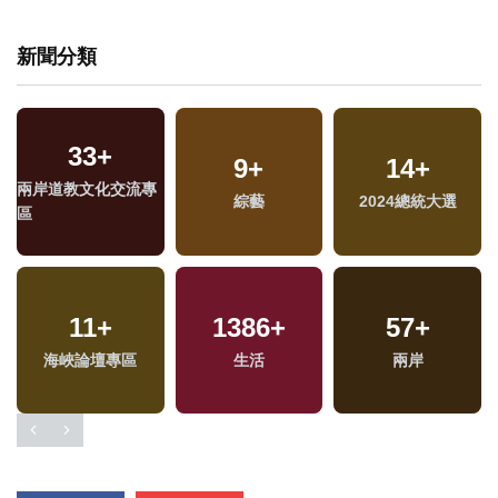
新聞分類
33
+
9
+
14
+
兩岸道教文化交流專
福
綜藝
2024總統大選
區
區
11
+
1386
+
57
+
海峽論壇專區
生活
兩岸