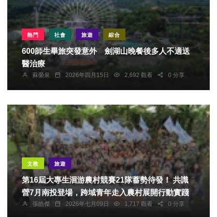
熱門
社會
旅遊
綜合
600師生畢旅突發意外 劍湖山晚餐後多人不適送
醫治療
蘇榮泉
2026年四月15日
2,692 觀看
0 分享
文教
旅遊
第16屆大專生洄游農村競賽21隊蓄勢待發！ 共識
營7月南投登場，跨域青年走入農村展開行動實踐
張皓傑
2026年七月09日
1,717 觀看
0 分享