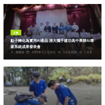
文教
點子轉化為實用AI產品 清大攜手建功高中舉辦AI專
家系統成果發表會
鄭銘德
2025年十二月26日
3,616 觀看
1 分享