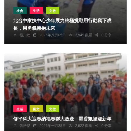
社會
生活
文教
北台中家扶中心少年展力終極挑戰用行動寫下成
長，用勇氣擁抱未來
楊川欽
2025年八月05日
3,949 觀看
0 分享
生活
藝文
文教
修平科大迎春納福春聯大放送 墨香飄揚迎新年
張皓傑
2026年一月28日
2,922 觀看
0 分享