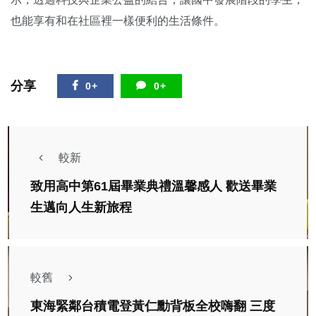
也能享有和在社區裡一樣便利的生活條件。
分享
0+
0+
較新
致用高中第61屆畢業典禮溫馨感人 歡送畢業
生邁向人生新旅程
較舊
東海緊鄰台積電登黃仁勳背板全校嗨翻 三度