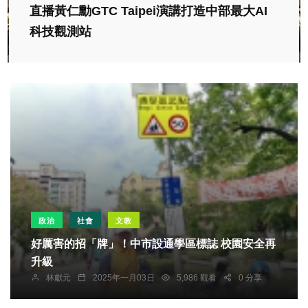
直播黃仁勳GTC Taipei演講打造中部最大AI
科技觀測站
政治
社會
文教
好厲害的招「牌」！中市設通學區標誌 校園安全再
升級
林獻元
2025年一月03日
5,986 觀看
0 分享