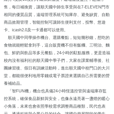
售，每日補換貨，讓順天國中師生享受與在7-ELEVEN門市
相同的優質品質，遠端管理系統可知庫存、避免缺貨、自動
商品效期管理，智能控制可讓師生便利支付，投幣、悠遊
卡、icash2.0及一卡通都可以使用。
順天國中同學操作機台、選購餐點，短短幾秒鐘，想吃的
食物就能輕鬆拿到手，這台販賣機不但有飯糰、三明治、麵
包、鮮奶與飲品等多元餐點，24小時的駐點服務，更是造福
校內沒有福利社的順天國中學子們，大家在課業輔導後、社
團練習後、假日有訓練活動時，進出順天國中校門口的大川
堂，都能很便利地用零錢或電子票證來選購自己所需要的營
養補給品。
「智FUN機」機台也具備24小時恆溫控管與遠端庫存監
控系統，確保食品新鮮與安全，也像永遠亮著一盞燈的暖心
小角落，未來也會依照學校需求調整商品種類，民代也表
示，透過科技與企業公益的結合，讓國中發展階段的學生，