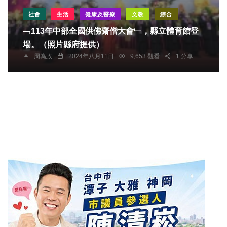
社會
生活
健康及醫療
文教
綜合
﹁113年中部全國供佛齋僧大會﹂，縣立體育館登
場。（照片縣府提供）
周為政
2024年八月11日
9,653 觀看
1 分享