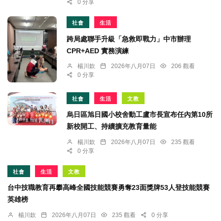
0 分享
社會
生活
跨局處聯手升級「急救即戰力」中市辦理
CPR+AED 實務演練
楊川欽
2026年八月07日
206 觀看
0 分享
社會
生活
文教
烏日區旭日國小校舍動工盧市長宣布任內第10所
新校開工、持續擴充教育量能
楊川欽
2026年八月07日
235 觀看
0 分享
社會
生活
文教
台中技職教育再攀高峰全國技能競賽勇奪23面獎牌53人登技能競賽
英雄榜
楊川欽
2026年八月07日
235 觀看
0 分享