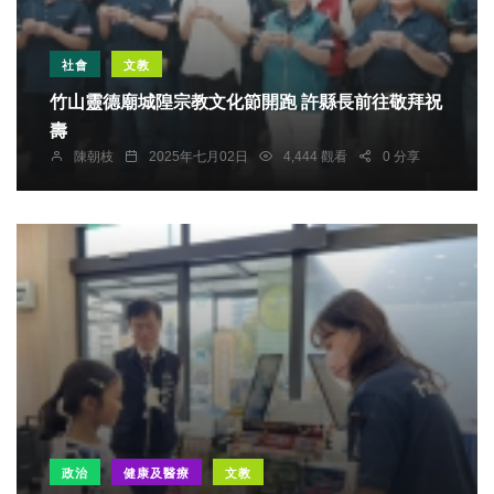
社會
文教
竹山靈德廟城隍宗教文化節開跑 許縣長前往敬拜祝
壽
陳朝枝
2025年七月02日
4,444 觀看
0 分享
政治
健康及醫療
文教