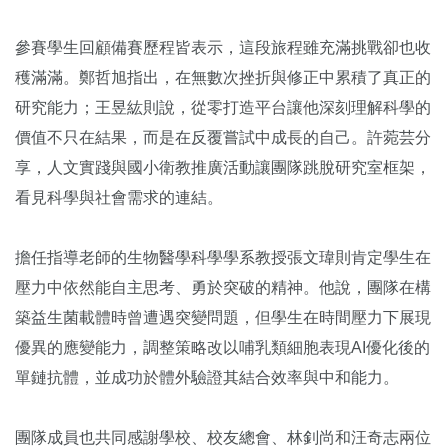
參賽學生回顧備賽歷程皆表示，這段旅程雖充滿挑戰卻也收
穫滿滿。鄭哲旭指出，在無數次挫折與修正中累積了真正的
研究能力；王昱紘則說，從零打造平台讓他深刻理解科學的
價值不只在結果，而是在反覆嘗試中成長的自己。許菀芸分
享，人文實踐與國小衛教推廣活動讓團隊跳脫研究室框架，
看見科學與社會需求的連結。
擔任指導老師的生物醫學科學學系教授張文瑋則肯定學生在
壓力中依然能自主思考、勇於突破的精神。他說，團隊在構
築益生菌載體時曾遭遇突變問題，但學生在時間壓力下展現
優異的應變能力，調整策略改以哺乳類細胞表現AI優化後的
單鏈抗體，並成功於體外驗證其結合效率與中和能力。
團隊成員也共同感謝學校、校友總會、林釗尚和汪奇志兩位