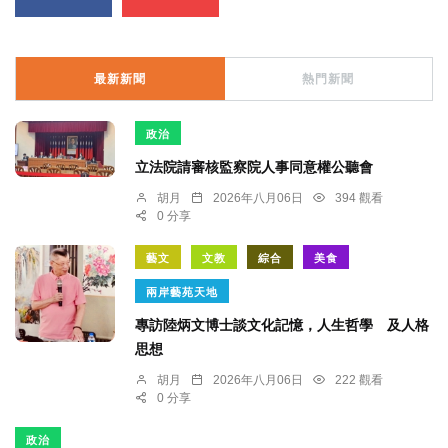
最新新聞
熱門新聞
政治
立法院請審核監察院人事同意權公聽會
胡月
2026年八月06日
394 觀看
0 分享
藝文
文教
綜合
美食
兩岸藝苑天地
專訪陸炳文博士談文化記憶，人生哲學 及人格
思想
胡月
2026年八月06日
222 觀看
0 分享
政治