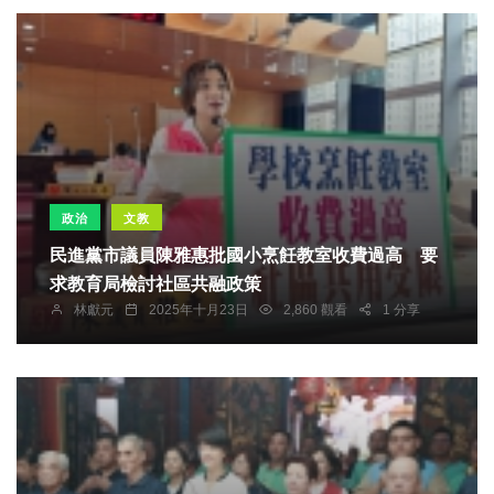
政治
文教
民進黨市議員陳雅惠批國小烹飪教室收費過高 要
求教育局檢討社區共融政策
林獻元
2025年十月23日
2,860 觀看
1 分享