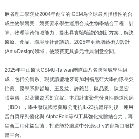
麻省理工學院於2004年創立的iGEM為全球最具指標性的合
成生物學競賽，競賽要求學生運用合成生物學結合工程、計
算、物理等跨領域能力，提出具實驗驗證的創新方案，解決
醫療、食品、環境等社會議題。2025年更新增藝術與設計
(Art &Design)領域，使競賽更具多元性與創意空間。
2025年中山醫大CSMU-Taiwan團隊由八名跨領域學生組
成，包括公衛系、現就讀聖地牙哥加利福尼亞大學的隊長吳
怡蓁、醫學系鄭哲旭、王昱紘、許菀芸、陳品恩、陳昱宏、
張美儀，以及醫資系劉宜妮。本屆計畫聚焦發炎性腸道疾病
（IBD），學生發現國際藥廠公開抗IL-23抗體序列後，運用
蛋白質序列優化與 AlphaFold等AI工具強化抗體結合力，再
結合工程化益生菌，打造能於腸道中分泌scFv的創新口服抗
體平台。