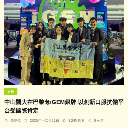
文教
中山醫大在巴黎奪iGEM銀牌 以創新口服抗體平
台受國際肯定
張皓傑
2025年十二月11日
3,245 觀看
0 分享