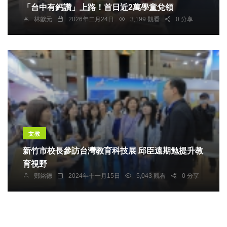
「台中有鈣讚」上路！首日近2萬學童兌領
林獻元
2026年二月24日
3,199 觀看
0 分享
文教
新竹市校長參訪台灣教育科技展 邱臣遠期勉提升教
育視野
鄭銘德
2024年十一月15日
5,043 觀看
0 分享