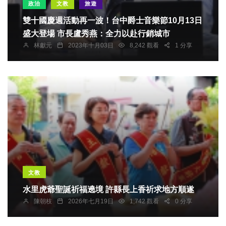
政治
文教
旅遊
雙十國慶週活動再一波！台中爵士音樂節10月13日
盛大登場 市長盧秀燕：全力以赴行銷城市
林獻元
2023年十月03日
8,242 觀看
1 分享
文教
水里虎爺聖誕祈福遶境 許縣長上香祈求地方順遂
陳朝枝
2026年七月19日
1,742 觀看
0 分享