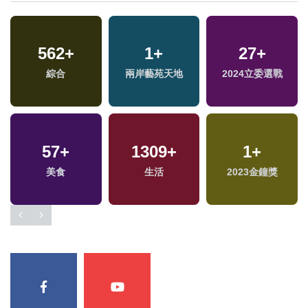
562
+
1
+
27
+
綜合
兩岸藝苑天地
2024立委選戰
57
+
1309
+
1
+
專
美食
生活
2023金鐘獎