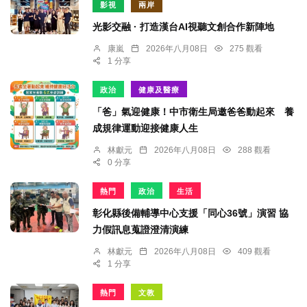
影視
兩岸
光影交融 · 打造漢台AI視聽文創合作新陣地
康嵐
2026年八月08日
275 觀看
1 分享
政治
健康及醫療
「爸」氣迎健康！中市衛生局邀爸爸動起來 養
成規律運動迎接健康人生
林獻元
2026年八月08日
288 觀看
0 分享
熱門
政治
生活
彰化縣後備輔導中心支援「同心36號」演習 協
力假訊息蒐證澄清演練
林獻元
2026年八月08日
409 觀看
1 分享
熱門
文教