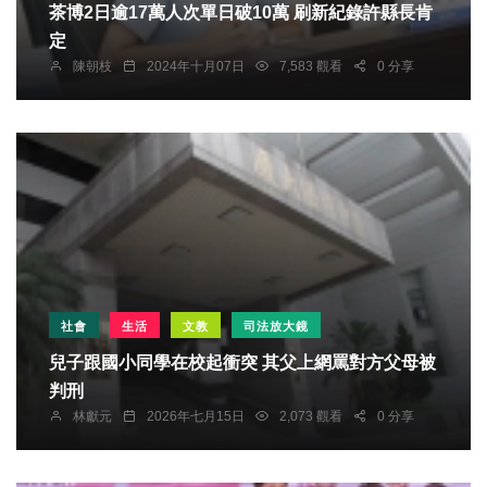
茶博2日逾17萬人次單日破10萬 刷新紀錄許縣長肯
定
陳朝枝
2024年十月07日
7,583 觀看
0 分享
社會
生活
文教
司法放大鏡
兒子跟國小同學在校起衝突 其父上網罵對方父母被
判刑
林獻元
2026年七月15日
2,073 觀看
0 分享