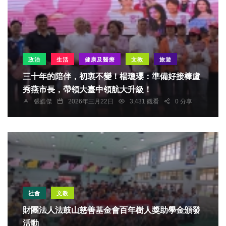
政治
生活
健康及醫療
文教
旅遊
三十年的陪伴，初衷不變！楊瓊瓔：準備好接棒盧
秀燕市長，帶領大臺中領航大升級！
張皓傑
2026年三月22日
3,431 觀看
0 分享
社會
文教
財團法人法鼓山慈善基金會百年樹人獎助學金頒發
活動