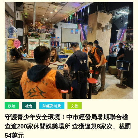
政治
社會
財經及消費
文教
守護青少年安全環境！中市經發局暑期聯合稽
查逾200家休閒娛樂場所 查獲違規8家次、裁罰
54萬元