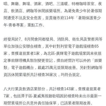
唱、舞廳、舞場、酒家、酒吧、三溫暖、特種咖啡茶室、夜
店、飲酒店、網咖等休閒娛樂場所。為避免青少年於暑假期
間遭受不法及安全危害，並貫徹市府114年「暑期保護青少
年-青春專案」重點工作。
經發局於7、8月間會同都發局、消防局、衛生局及警察局等
單位加強公安聯合稽查，其中針對列管電子遊戲場稽查65
家，查獲違規業者1家，為北區-廣輝電子遊戲場業因未依規
定事前辦理機具類別變更登記，擅自經營許可以外的「娛樂
類」電子遊戲機台，裁處25萬元並限期改善。另針對網咖等
資訊休閒業場所共計稽查36家次，均符合規定。
八大行業及飲酒店業部分，共計稽查143家，查獲違規業者
7家，包括潭子區-夏威夷視聽歌唱因於稽查時未出示最新一
期營業場所公共意外責任險保單，已請業者限期改善。