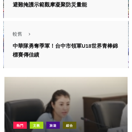
避難掩護示範觀摩凝聚防災量能
較舊
中華隊勇奪季軍！台中市領軍U18世界青棒錦
標賽傳佳績
熱門
文教
旅遊
綜合