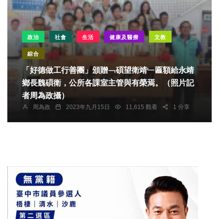
政治
社會
生活
健康及醫療
文教
綜合
「好德做工行善團」頒贈﹁碩望衛靖﹂匾額給永靖
鄉長魏碩衛，公所各課室主管與有榮焉。（照片記
者周為政攝）
周為政
2023年九月15日
11,615 觀看
1 分享