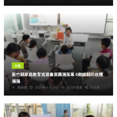
文教
新竹縣家庭教育巡迴書展圓滿落幕 6鄉鎮縣民收穫
滿滿
鄭銘德
2024年十月14日
5,729 觀看
0 分享