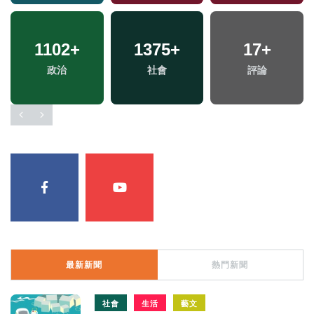
38
+
1102
+
1375
9
+
+
17
1
+
+
兩岸道教文化交流專
政治
社會
綜藝
兩岸藝苑天地
評論
區
最新新聞
熱門新聞
社會
生活
藝文