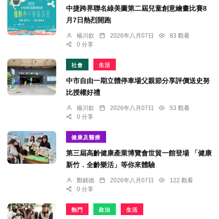
中捷跨界聯名綠美圖第二屆兒童創意繪畫比賽8
月7日熱烈開跑
楊川欽
2026年八月07日
83 觀看
0 分享
社會
生活
中市自由一期立體停車場父親節分享評價送史努
比授權好禮
楊川欽
2026年八月07日
53 觀看
0 分享
健康及醫療
第三屆高齡健康產業博覽會世貿一館登場 「健康
新竹．全齡樂活」等你來體驗
鄭銘德
2026年八月07日
122 觀看
0 分享
熱門
政治
生活