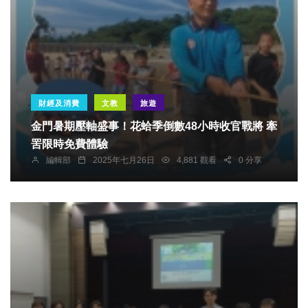
財經及消費
文教
旅遊
金門暑期壓軸盛事！花蛤季倒數48小時收官戰將 牽
罟限時免費體驗
編輯部
2025年七月26日
4,881 觀看
0 分享