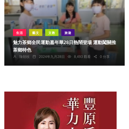
生活
藝文
文教
旅遊
魅力茶鄉全民運動嘉年華28日熱鬧登場 運動闖關推
茶鄉特色
陳朝枝
2024年九月28日
8,493 觀看
0 分享