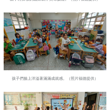
孩子們臉上洋溢著滿滿成就感。（照片福德提供）