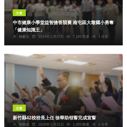
文教
中市健康小學堂益智搶答競賽 南屯區大墩國小勇奪
「健康知識王」
林獻元
2024年三月27日
7,192 觀看
1 分享
文教
新竹縣42校校長上任 徐華助領誓完成宣誓
鄭銘德
2026年七月31日
1,455 觀看
0 分享