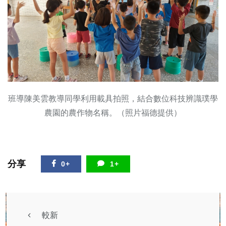
班導陳美雲教導同學利用載具拍照，結合數位科技辨識璞學
農園的農作物名稱。（照片福德提供）
分享
0+
1+
較新