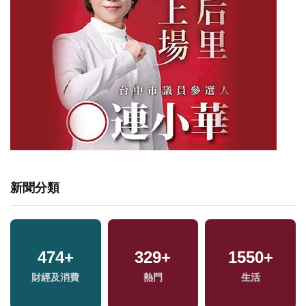
新聞分類
474
640
+
+
329
20
+
+
1550
159
+
+
財經及消費
文教
司法放大鏡
熱門
生活
運動