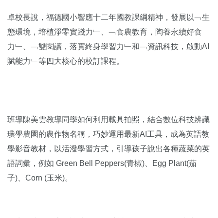
卓校長說，福德國小響應十二年國教課綱精神，發展以﹁生
態環境，培植淨零實踐力﹂、﹁食農教育，陶養永續好食
力﹂、﹁雙閱讀，落實終身學習力﹂和﹁資訊科技，啟動AI
賦能力﹂等四大核心的校訂課程。
班導陳美雲教導同學如何利用載具拍照，結合數位科技辨識
璞學農園的農作物名稱，巧妙運用最新AI工具，成為英語教
學影音教材，以活潑學習方式，引導孩子說出各種蔬菜的英
語詞彙，例如 Green Bell Peppers(青椒)、Egg Plant(茄
子)、Corn (玉米)。