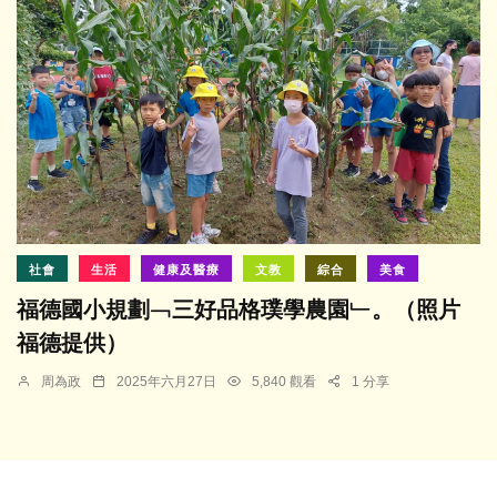
社會
生活
健康及醫療
文教
綜合
美食
福德國小規劃﹁三好品格璞學農園﹂。（照片
福德提供）
周為政
2025年六月27日
5,840 觀看
1 分享