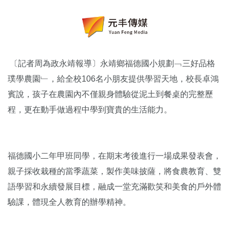
〔記者周為政永靖報導〕永靖鄉福德國小規劃﹁三好品格
璞學農園﹂，給全校106名小朋友提供學習天地，校長卓鴻
賓說，孩子在農園內不僅親身體驗從泥土到餐桌的完整歷
程，更在動手做過程中學到寶貴的生活能力。
福德國小二年甲班同學，在期末考後進行一場成果發表會，
親子採收栽種的當季蔬菜，製作美味披薩，將食農教育、雙
語學習和永續發展目標，融成一堂充滿歡笑和美食的戶外體
驗課，體現全人教育的辦學精神。