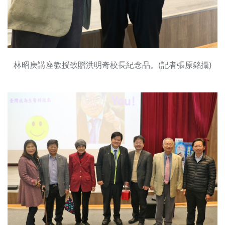
林昭庚講座教授致贈洪明奇校長紀念品。(記者張原銘攝)