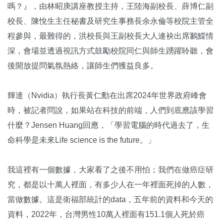
嗎？』，由林昭庚講座教授主持，王陸海副校長、薛博仁副
校長、陳悅生主任秘書及研究生事務長余永倫等校院主管全
程參與，最難得的，洪校長與王副校長大人連袂出席鶼鰈情
深，會場並透過視訊方式鼓勵校院同仁與師生踴躍聆聽，會
後開放提問氣氛熱絡，讓師生們獲益良多。
輝達（Nvidia）執行長黃仁勳在出席2024年世界政府峰會
時，被記者問說，如果站在科技的前端，人們到底應該學習
什麼？Jensen Huang回應，「學習電腦的時代過去了，生
命科學是未來Life science is the future。」
我這裡有一個數據，大家看了之後不用怕；我們在做癌症研
究，都是以十萬人裡面，有多少人在一年裡面死掉的人數，
當做數據。這是衛福部統計的data，五年前的資料和今天的
資料，2022年，台灣男性10萬人裡面有151.1個人死於癌