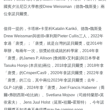
國賓夕法尼亞大學教授Drew Weissman（德魯•魏斯曼）兩
位拿諾貝爾獎。
值得一提的，卡塔林•卡里科Katalin Karikó、德魯•魏斯曼
Drew Weissman與彼得•庫利斯Pieter Cullis三人，2022年
拿過「唐獎」；「唐獎」就是台灣的諾貝爾獎，從2014年
舉辦，每兩年一次，頒獎給很成就的科學家，2014年拿
「唐獎」的James P. Allison (詹姆斯•艾利森)與日本學者
Tasuku Honjo (本庶佑)兩位，2018拿諾貝爾獎；2018年拿
「唐獎」的Crisper/Cas9，2020年拿諾貝爾獎；2022年拿
「唐獎」的三位，其中兩位2023年拿諾貝爾獎；去年，
GLP-1的藥，2024年拿「唐獎」Joel Francis Habener（喬
爾•弗朗西斯•哈比納）、Svetlana Mojsov（司維特蘭那•莫
依索夫）、Jens Juul Holst（延斯•祖爾•霍斯特），今年諾
貝爾獎不知道會不會得獎may be coming soon。