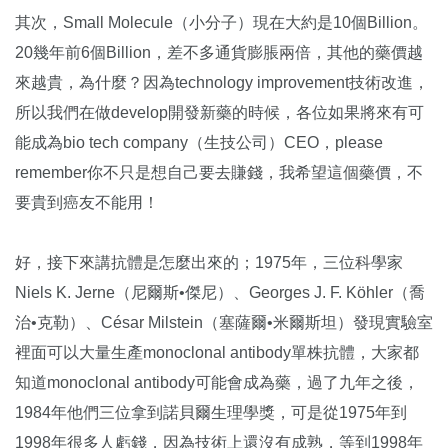
其次，Small Molecule（小分子）現在大約是10個Billion。
20幾年前6個Billion，差不多通貨膨脹兩倍，其他的藥價越
來越貴，為什麼？因為technology improvement技術改進，
所以我們在做develop開發新藥的時候，各位如果將來有可
能成為bio tech company（生技公司）CEO，please
remember你不只是想自己要去賺錢，我希望這個藥價，不
要貴到癌友不能用！
好，接下來講抗體是怎麼出來的；1975年，三位科學家
Niels K. Jerne（尼爾斯•傑尼）、Georges J. F. Köhler（喬
治•克勒）、César Milstein（塞薩爾•米爾斯坦）發現實驗室
裡面可以大量生產monoclonal antibody單株抗體，大家都
知道monoclonal antibody可能會成為藥，過了九年之後，
1984年他們三位拿到諾貝爾生理學獎，可是從1975年到
1998年很多人虧錢，因為技術上還沒有成熟，等到1998年