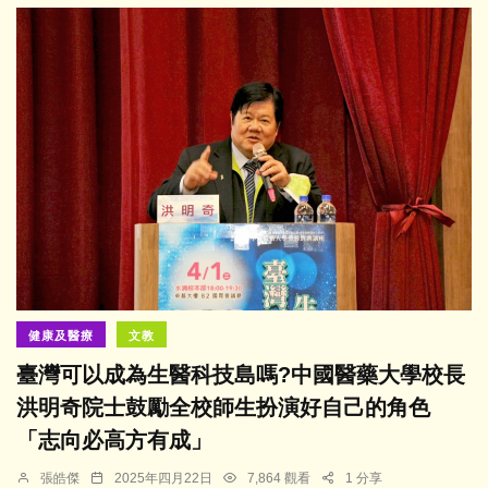
健康及醫療
文教
臺灣可以成為生醫科技島嗎?中國醫藥大學校長
洪明奇院士鼓勵全校師生扮演好自己的角色
「志向必高方有成」
張皓傑
2025年四月22日
7,864 觀看
1 分享