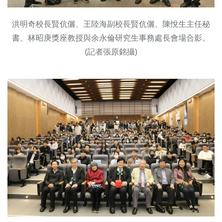
洪明奇校長賢伉儷、王陸海副校長賢伉儷、陳悅生主任秘
書、林昭庚獎座教授與余永倫研究生事務處長會場合影。
(記者張原銘攝)