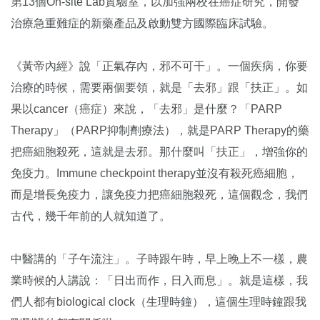
第13個On-site Lab實驗室，以加強兩校在癌症研究，開發
治療急重難症的新藥產品及啟動雙方國際臨床試驗。
《黃帝內經》說「正氣存內，邪不可干」。一個疾病，你要
治療的時候，需要兩個要領，就是「去邪」跟「扶正」。如
果以cancer（癌症）來說，「去邪」是什麼？「PARP
Therapy」（PARP抑制劑療法），就是PARP Therapy的藥
把癌細胞殺死，這就是去邪。那什麼叫「扶正」，增強你的
免疫力。Immune checkpoint therapy並沒有殺死癌細胞，
而是增長免疫力，讓免疫力把癌細胞殺死，這個觀念，我們
古代，幾千年前的人就知道了。
中醫講的「子午流注」。子時跟午時，早上晚上不一樣，農
業時候的人講說：「日出而作，日入而息」。就是這樣，我
們人都有biological clock（生理時鐘），這個生理時鐘跟我