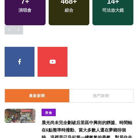
7
+
468
+
14
+
福
演唱會
綜合
司法放大鏡
區
最新新聞
熱門新聞
美食
晨光尚未完全劃破后里區中興街的靜謐、時間軸
在6點整準時撥動、當大多數人還在夢鄉徘徊
時、這裡早已升起第一縷氤氳的香氣、對居住在