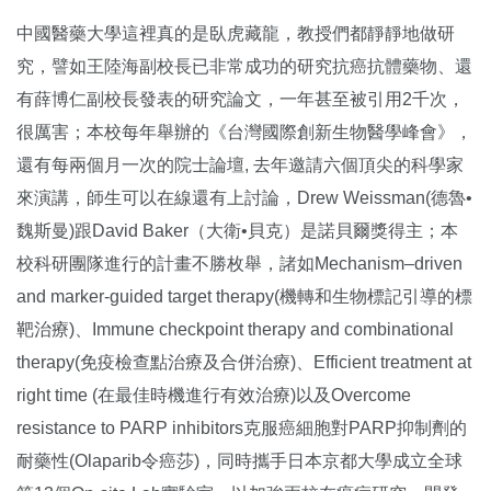
中國醫藥大學這裡真的是臥虎藏龍，教授們都靜靜地做研
究，譬如王陸海副校長已非常成功的研究抗癌抗體藥物、還
有薛博仁副校長發表的研究論文，一年甚至被引用2千次，
很厲害；本校每年舉辦的《台灣國際創新生物醫學峰會》，
還有每兩個月一次的院士論壇, 去年邀請六個頂尖的科學家
來演講，師生可以在線還有上討論，Drew Weissman(德魯•
魏斯曼)跟David Baker（大衛•貝克）是諾貝爾獎得主；本
校科研團隊進行的計畫不勝枚舉，諸如Mechanism–driven
and marker-guided target therapy(機轉和生物標記引導的標
靶治療)、Immune checkpoint therapy and combinational
therapy(免疫檢查點治療及合併治療)、Efficient treatment at
right time (在最佳時機進行有效治療)以及Overcome
resistance to PARP inhibitors克服癌細胞對PARP抑制劑的
耐藥性(Olaparib令癌莎)，同時攜手日本京都大學成立全球