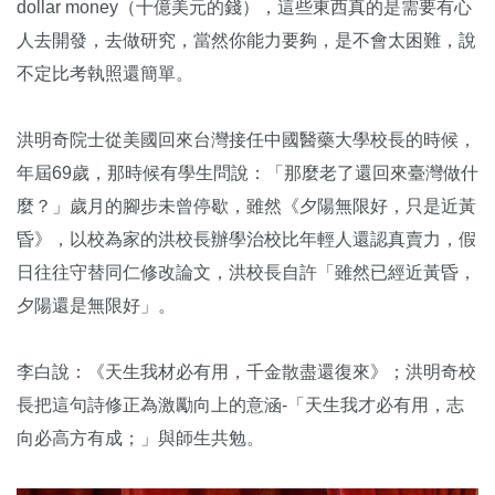
dollar money（十億美元的錢），這些東西真的是需要有心
人去開發，去做研究，當然你能力要夠，是不會太困難，說
不定比考執照還簡單。
洪明奇院士從美國回來台灣接任中國醫藥大學校長的時候，
年屆69歲，那時候有學生問說：「那麼老了還回來臺灣做什
麼？」歲月的腳步未曾停歇，雖然《夕陽無限好，只是近黃
昏》，以校為家的洪校長辦學治校比年輕人還認真賣力，假
日往往守替同仁修改論文，洪校長自許「雖然已經近黃昏，
夕陽還是無限好」。
李白說：《天生我材必有用，千金散盡還復來》；洪明奇校
長把這句詩修正為激勵向上的意涵-「天生我才必有用，志
向必高方有成；」與師生共勉。