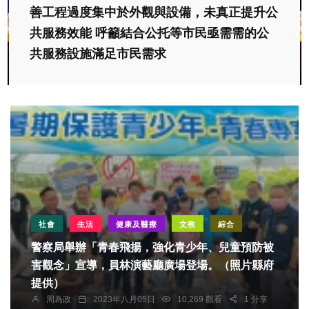
善工程過度集中於外觀與設備，未真正提升公
共服務效能 呼籲結合公托等市民亟需需的公
共服務設施滿足市民需求
社會
生活
健康及醫療
文教
綜合
警察局舉辦「青春飛揚，強化青少年、兒童預防被
害觀念」宣導，員林演藝廳廣場登場。（照片縣府
提供）
周為政
2023年八月05日
10,269 觀看
1 分享