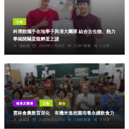
文教
科博館攜手在地學子與清大團隊 結合古生物、熱力
學揭開竊蛋龍孵蛋之謎
張皓傑
2026年三月18日
2,267 觀看
1 分享
健康及醫療
文教
綜合
雲林食農教育深化 有機米進校園培養永續飲食力
蘇榮泉
2026年四月30日
2,906 觀看
0 分享