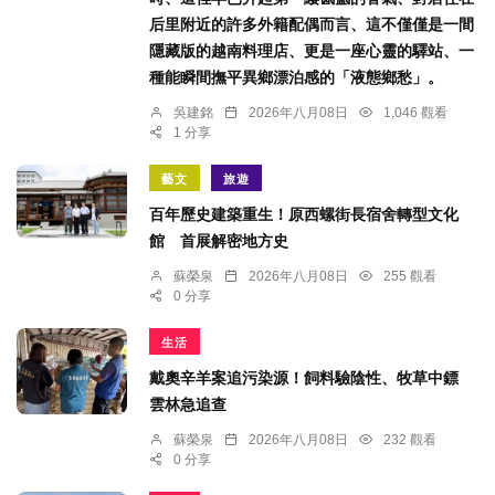
后里附近的許多外籍配偶而言、這不僅僅是一間
隱藏版的越南料理店、更是一座心靈的驛站、一
種能瞬間撫平異鄉漂泊感的「液態鄉愁」。
吳建銘
2026年八月08日
1,046 觀看
1 分享
藝文
旅遊
百年歷史建築重生！原西螺街長宿舍轉型文化
館 首展解密地方史
蘇榮泉
2026年八月08日
255 觀看
0 分享
生活
戴奧辛羊案追污染源！飼料驗陰性、牧草中鏢
雲林急追查
蘇榮泉
2026年八月08日
232 觀看
0 分享