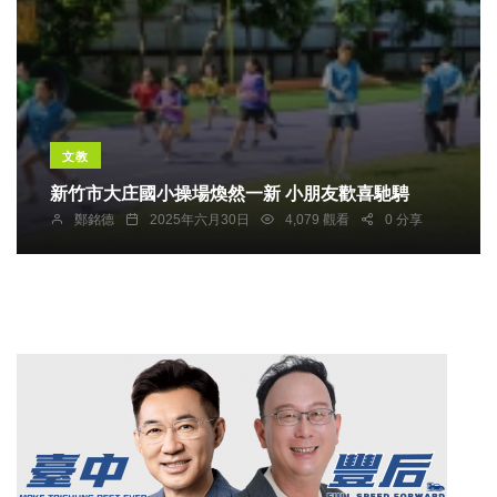
文教
新竹市大庄國小操場煥然一新 小朋友歡喜馳騁
鄭銘德
2025年六月30日
4,079 觀看
0 分享