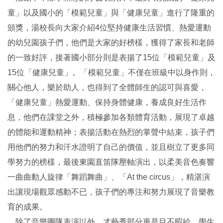
童」以及國小的「模範兒童」與「健康兒童」進行了隆重的
頒獎，湯校長向大家介紹4位堅持健康生活習慣、熱愛運動
的幼兒園孩子們，他們是大家的好榜樣，獲得了家長和老師
的一致好評，接著國小部分則是表揚了15位「模範兒童」及
15位「健康兒童」。「模範兒童」不僅在班級中以身作則，
關心他人，樂於助人，也得到了全體師生的認可與喜愛，
「健康兒童」熱愛運動、保持身體健康，養成良好生活作
息，他們在課堂之外，積極參加各類體育活動，展現了卓越
的體能和運動精神；表揚活動在熱烈的掌聲中結束，孩子們
用他們的努力和汗水證明了自己的價值，並且樹立了更多同
學努力的榜樣，最後東園直笛隊壓軸演出，以柔美音色奏響
一曲曲動人旋律「舞蹈舞曲」、「At the circus」，精湛演
出讓現場觀眾感動不已，孩子們的專注和努力展現了音樂教
育的成果。
除了音樂團隊表演以外，才藝秀部分更是目不暇給，學生