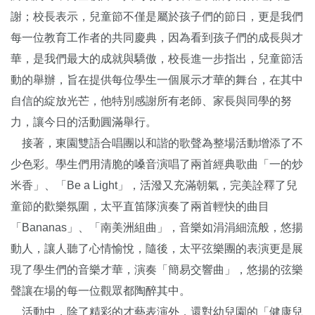
謝；校長表示，兒童節不僅是屬於孩子們的節日，更是我們
每一位教育工作者的共同慶典，因為看到孩子們的成長與才
華，是我們最大的成就與驕傲，校長進一步指出，兒童節活
動的舉辦，旨在提供每位學生一個展示才華的舞台，在其中
自信的綻放光芒，他特別感謝所有老師、家長與同學的努
力，讓今日的活動圓滿舉行。
接著，東園雙語合唱團以和諧的歌聲為整場活動增添了不
少色彩。學生們用清脆的嗓音演唱了兩首經典歌曲「一的炒
米香」、「Be a Light」，活潑又充滿朝氣，完美詮釋了兒
童節的歡樂氛圍，太平直笛隊演奏了兩首輕快的曲目
「Bananas」、「南美洲組曲」，音樂如涓涓細流般，悠揚
動人，讓人聽了心情愉悅，隨後，太平弦樂團的表演更是展
現了學生們的音樂才華，演奏「簡易交響曲」，悠揚的弦樂
聲讓在場的每一位觀眾都陶醉其中。
活動中，除了精彩的才藝表演外，還對幼兒園的「健康兒