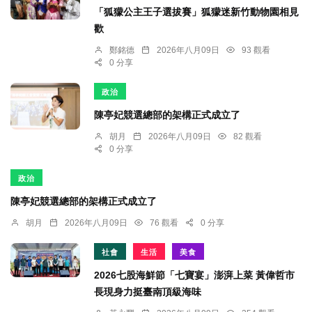
「狐獴公主王子選拔賽」狐獴迷新竹動物園相見
歡
鄭銘德
2026年八月09日
93 觀看
0 分享
政治
陳亭妃競選總部的架構正式成立了
胡月
2026年八月09日
82 觀看
0 分享
政治
陳亭妃競選總部的架構正式成立了
胡月
2026年八月09日
76 觀看
0 分享
社會
生活
美食
2026七股海鮮節「七寶宴」澎湃上菜 黃偉哲市
長現身力挺臺南頂級海味