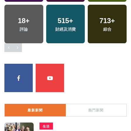
18
+
515
+
713
+
福
評論
財經及消費
綜合
區
最新新聞
熱門新聞
生活