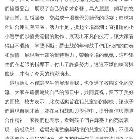
們輪番登台，展現了自己的多才多藝，烏克麗麗、鋼琴的悠
揚音樂、動感節奏，交織成一場視覺與聽覺的盛宴；籃球舞
蹈結合運動與表演，活力十足，掀起全場高潮；直排輪的小
小選手們以優美流暢的動作，展現出不凡的技巧，讓大家看
得目不暇給，掌聲不斷；爵士鼓的年輕鼓手們用他們的節奏
和熱情，展現爵士鼓的獨特魅力，帶動全場的氣氛，這些學
生們在老師的指導下，付出了許多努力，透過不斷的練習與
磨練，才有了今天的精彩演出。
這項活動不僅讓學生們展現自我，也促進了校園文化的交
流，大家在這個屬於自己的節日中，共同慶祝，留下了美好
的回憶；校方表示，此次活動旨在藉兒童節的契機，讓孩子
們展現自身才藝，並在互相鼓勵與學習中，提升自信與團隊
合作精神；家長們也表示，看到孩子們在舞臺上的亮麗表
現，倍感欣慰。這場充滿歡樂與熱情的兒童節活動，不僅為
孩子們留下美好的記憶，也為校際合作與情感交流增添了新