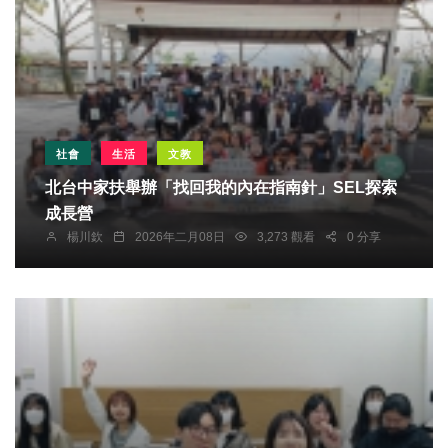
社會
生活
文教
北台中家扶舉辦「找回我的內在指南針」SEL探索
成長營
楊川欽
2026年二月08日
3,273 觀看
0 分享