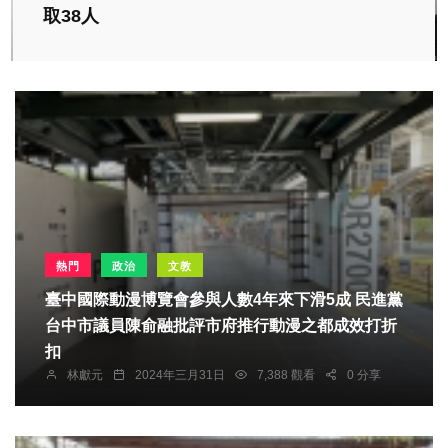
取38人
熱門
政治
文教
臺中國際動漫博覽會參與人數4年來下滑5成 民進黨
台中市議員陳俞融批評市府推行動漫之都成效打折
扣
林獻元
2024年三月31日
7,388 觀看
0 分享