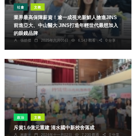
社會
文教
業界最高保障薪資！逾一成視光新鮮人搶進JINS
前進亞大、中山醫大 JINS打造年輕世代最想加入
的眼鏡品牌
張皓傑
2025年六月05日
6,143 觀看
0 分享
政治
文教
斥資1.6億元重建 清水國中新校舍落成
林獻元
2024年十一月02日
7,230 觀看
0 分享