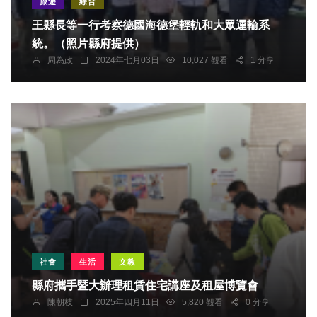
旅遊
綜合
王縣長等一行考察德國海德堡輕軌和大眾運輸系
統。（照片縣府提供）
周為政
2024年七月03日
10,027 觀看
1 分享
社會
生活
文教
縣府攜手暨大辦理租賃住宅講座及租屋博覽會
陳朝枝
2025年四月11日
5,820 觀看
0 分享