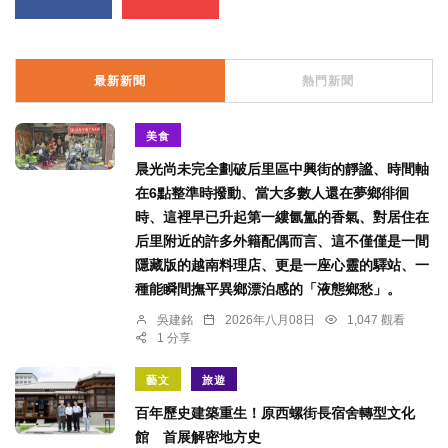
最新新聞
熱門新聞
美食
晨光尚未完全劃破后里區中興街的靜謐、時間軸
在6點整準時撥動、當大多數人還在夢鄉徘徊
時、這裡早已升起第一縷氤氳的香氣、對居住在
后里附近的許多外籍配偶而言、這不僅僅是一間
隱藏版的越南料理店、更是一座心靈的驛站、一
種能瞬間撫平異鄉漂泊感的「液態鄉愁」。
吳建銘
2026年八月08日
1,047 觀看
1 分享
藝文
旅遊
百年歷史建築重生！原西螺街長宿舍轉型文化
館 首展解密地方史