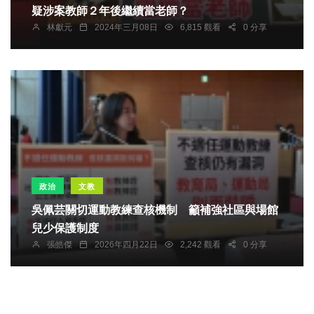
疑涉案教師２年後繼續當老師？
林獻元
2024年三月08日
6,815 觀看
0 分享
政治
文教
吳佩芸關切運動教練查核機制 籲補強社區與場館
兒少保護制度
張皓傑
2026年四月22日
2,242 觀看
0 分享