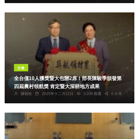
文教
全台僅10人獲獎暨大包辦2席！部長陳駿季頒發第
四屆農村領航獎 肯定暨大深耕地方成果
陳朝枝
2025年十二月12日
3,036 觀看
0 分享