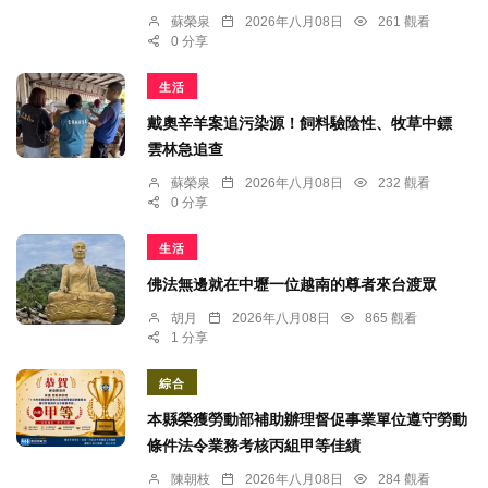
蘇榮泉
2026年八月08日
261 觀看
0 分享
生活
戴奧辛羊案追污染源！飼料驗陰性、牧草中鏢
雲林急追查
蘇榮泉
2026年八月08日
232 觀看
0 分享
生活
佛法無邊就在中壢一位越南的尊者來台渡眾
胡月
2026年八月08日
865 觀看
1 分享
綜合
本縣榮獲勞動部補助辦理督促事業單位遵守勞動
條件法令業務考核丙組甲等佳績
陳朝枝
2026年八月08日
284 觀看