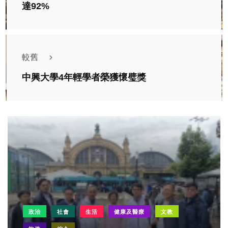
達92%
較舊
中興大學4年輕學者榮獲懷璧獎
政治
社會
生活
健康及醫療
文教