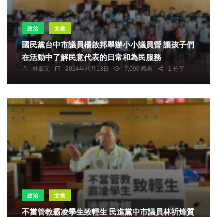
政治
文教
國民黨台中市議員楊啟邦舉辦小小議員營 讓孩子們
在活動中了解民意代表的日常和為民服務
林獻元
2024年八月13日
7,090 觀看
1 分享
政治
文教
不當管教霸凌學生致輕生 民進黨中市議員林祈烽質