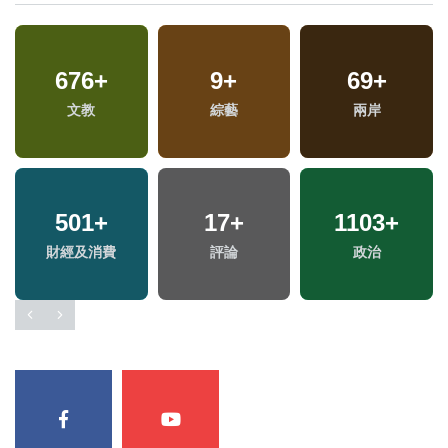
1
+
348
+
73
+
兩岸藝苑天地
熱門
美食
1377
+
1
+
411
+
兩
社會
2023金鐘獎
旅遊
區