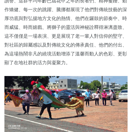
讚譽、這群平均年齡已屆花甲之年的長者們、精神矍鑠、動
作矯健、每一次的跳躍、騰挪都展現了他們對傳統技藝的深
厚功底與對弘揚地方文化的熱情、他們在鑼鼓的節奏中、時
而威猛、時而嬉戲、將獅子的靈活與神秘詮釋得淋漓盡致、
這不僅僅是一場表演、更是展現了老一輩人對信仰的堅守、
對社區的歸屬感以及對傳統文化的傳承責任、他們的付出、
為這場熱鬧非凡的繞境活動增添了溫馨而動人的色彩、更彰
顯了在地社群的活力與凝聚力。