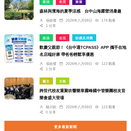
政治
生活
旅遊
森林與濱海的夏季涼感 台中山海露營消暑趣
張皓傑
2026年八月09日
174 觀看
1 分享
政治
生活
財經及消費
歡慶父親節！《台中通TCPASS》APP 攜手在地
名店端好康 帶爸爸輕鬆享優惠
張皓傑
2026年八月09日
123 觀看
1 分享
藝文
文教
跨世代校友重聚吹響樂章霧峰國中管樂團校友音
樂會盛大登場
楊川欽
2026年八月09日
123 觀看
0 分享
更多最新新聞