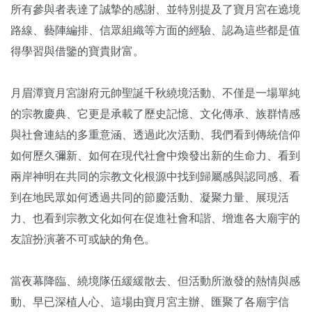
所有參與者表達了誠摯的感謝、並特別提及了寶月宮在遶境
路線、藝陣編排、信眾組織等方面的經驗、認為這些都是值
得學習與借鑒的寶貴財富。
月眉潭寶月宮謝府元帥聖誕千秋繞境活動、不僅是一場單純
的宗教慶典、它更是承載了歷史記憶、文化傳承、族群情感
與社會連結的多重意涵、透過此次活動、我們看到傳統信仰
如何歷久彌新、如何在現代社會中煥發出新的生命力、看到
兩岸神明在共同的宗教文化根源中找到歸屬感與認同感、看
到在地民眾如何透過共同的節慶活動、凝聚力量、展現活
力、也看到宗教文化如何在促進社會和諧、增進各大廟宇的
友誼扮演著不可或缺的角色。
當夜幕降臨、繞境隊伍緩緩散去、但活動所激發的熱情與感
動、早已深植人心、這場由寶月宮主辦、匯聚了各廟宇信