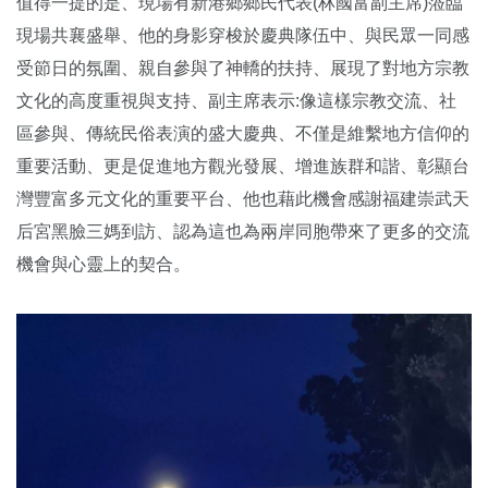
值得一提的是、現場有新港鄉鄉民代表(林國富副主席)蒞臨
現場共襄盛舉、他的身影穿梭於慶典隊伍中、與民眾一同感
受節日的氛圍、親自參與了神轎的扶持、展現了對地方宗教
文化的高度重視與支持、副主席表示:像這樣宗教交流、社
區參與、傳統民俗表演的盛大慶典、不僅是維繫地方信仰的
重要活動、更是促進地方觀光發展、增進族群和諧、彰顯台
灣豐富多元文化的重要平台、他也藉此機會感謝福建崇武天
后宮黑臉三媽到訪、認為這也為兩岸同胞帶來了更多的交流
機會與心靈上的契合。