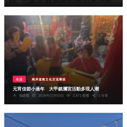
生活
兩岸道教文化交流專區
元宵佳節小過年 大甲鎮瀾宮活動多現人潮
張皓傑
2026年三月03日
2,971 觀看
1 分享