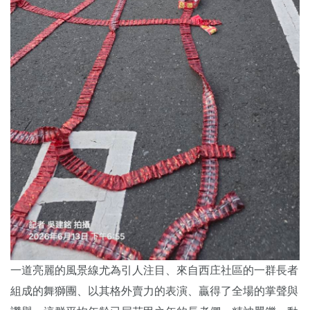
一道亮麗的風景線尤為引人注目、來自西庄社區的一群長者
組成的舞獅團、以其格外賣力的表演、贏得了全場的掌聲與