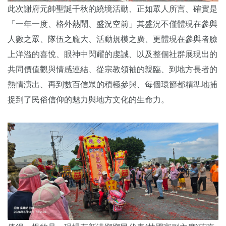
此次謝府元帥聖誕千秋的繞境活動、正如眾人所言、確實是
「一年一度、格外熱鬧、盛況空前」其盛況不僅體現在參與
人數之眾、隊伍之龐大、活動規模之廣、更體現在參與者臉
上洋溢的喜悅、眼神中閃耀的虔誠、以及整個社群展現出的
共同價值觀與情感連結、從宗教領袖的親臨、到地方長者的
熱情演出、再到數百信眾的積極參與、每個環節都精準地捕
捉到了民俗信仰的魅力與地方文化的生命力。