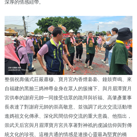
深厚的情感紐帶。
整個祝壽儀式莊嚴肅穆、寶月宮內香煙裊裊、鐘鼓齊鳴、來
自福建的黑臉三媽神尊金身在眾人的簇擁下、與月眉潭寶月
宮供奉的謝府元帥一同接受信眾的跪拜與祈福、高肇彥董事
長表達了對謝府元帥的崇高敬意、並強調了此次交流活動增
進媽祖文化傳承、深化民間信仰交流的重大意義、他指出，
崇武天后宮與月眉潭寶月宮共享著對神祇的虔誠信仰與對傳
統文化的珍視、這種共通的情感是連接心靈最為堅實的橋