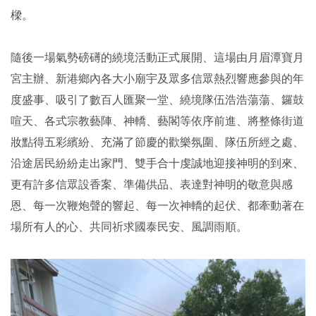
樑。
隨後一場氣勢磅礡的繞境活動正式展開、這場由月眉潭寶月
宮主辦、新港鄉內各大小廟宇及眾多信眾熱烈響應參與的年
度盛事、吸引了數百人匯聚一堂、繞境隊伍浩浩蕩蕩、鑼鼓
喧天、各式宗教藝陣、神轎、藝閣等依序前進、將整條街道
妝點得五彩繽紛、充滿了節慶的歡樂氛圍、隊伍所經之處、
沿途居民紛紛走出家門、雙手合十虔誠地迎接神明的到來、
更有許多信眾設香案、準備供品、表達對神明的敬意與感
恩、每一次鞭炮聲的響起、每一次神轎的起伏、都牽動著在
場所有人的心、共同祈求國泰民安、風調雨順。