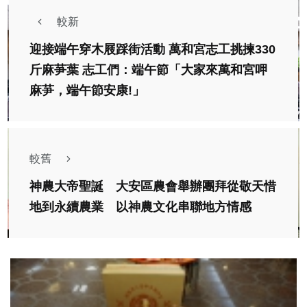
較新
迎接端午穿木屐踩街活動 萬和宮志工挑揀330
斤麻芛葉 志工們：端午節「大家來萬和宮呷
麻芛，端午節安康!」
較舊
神農大帝聖誕 大安區農會舉辦團拜從敬天惜
地到永續農業 以神農文化串聯地方情感