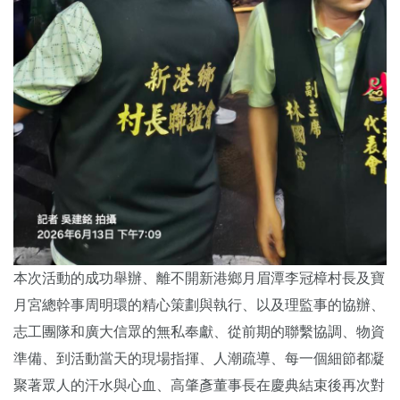
本次活動的成功舉辦、離不開新港鄉月眉潭李冠樟村長及寶
月宮總幹事周明環的精心策劃與執行、以及理監事的協辦、
志工團隊和廣大信眾的無私奉獻、從前期的聯繫協調、物資
準備、到活動當天的現場指揮、人潮疏導、每一個細節都凝
聚著眾人的汗水與心血、高肇彥董事長在慶典結束後再次對