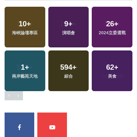
10
+
9
+
26
+
海峽論壇專區
演唱會
2024立委選戰
1
+
594
+
62
+
兩岸藝苑天地
綜合
美食