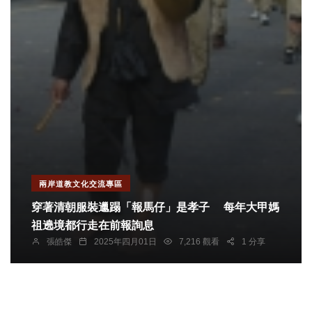
兩岸道教文化交流專區
穿著清朝服裝邋蹋「報馬仔」是孝子 每年大甲媽
祖遶境都行走在前報詢息
張皓傑
2025年四月01日
7,216 觀看
1 分享