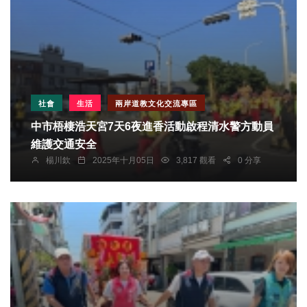
社會
生活
兩岸道教文化交流專區
中市梧棲浩天宮7天6夜進香活動啟程清水警方動員
維護交通安全
楊川欽
2025年十月05日
3,817 觀看
0 分享