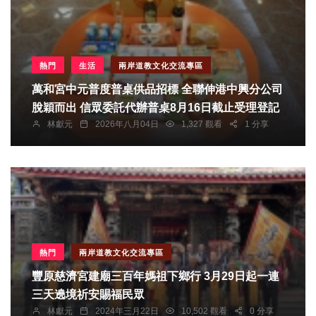
熱門
生活
兩岸道教文化交流專區
萬和宮中元普度普桌供品招標 全聯伸港中興分公司
脫穎而出 信眾委託代辦普桌8月16日截止受理登記
林獻元
2026年八月04日
1,327 觀看
1 分享
熱門
兩岸道教文化交流專區
豐原慈濟宮建廟三百年媽祖下鄉行 3月29日起一連
三天遶境祈安賜福民眾
林獻元
2024年三月22日
10,502 觀看
0 分享