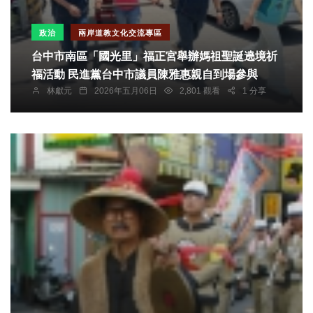
政治
兩岸道教文化交流專區
台中市南區「國光里」福正宮舉辦媽祖聖誕遶境祈
福活動 民進黨台中市議員陳雅惠親自到場參與
林獻元
2026年五月06日
2,801 觀看
1 分享