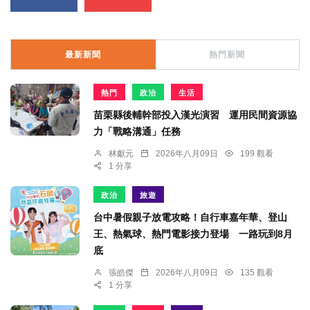
最新新聞
熱門新聞
熱門
政治
生活
苗栗縣後輔幹部投入漢光演習 運用民間資源協
力「戰略溝通」任務
林獻元
2026年八月09日
199 觀看
1 分享
政治
旅遊
台中暑假親子放電攻略！自行車嘉年華、登山
王、熱氣球、熱門電影接力登場 一路玩到8月
底
張皓傑
2026年八月09日
135 觀看
1 分享