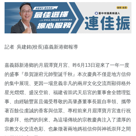
記者 吳建銘(校長)嘉義新港鄉報導
嘉義縣新港鄉的月眉潭寶月宮、昨6月13日迎來了一年一度
的盛事『恭賀謝府元帥聖誕千秋』本次慶典不僅是地方信仰
的集中展現、更因一場意義非凡的兩岸文化交流而顯得格外
星光熠熠、盛況空前、福建省崇武天后宮的董事會全體理監
事、由經驗豐富且備受尊敬的高肇彥董事長親自率領、攜帶
著百餘位虔誠的香客與信眾、專程前來月眉潭寶月宮進行祝
壽參拜、他們的到來、為這場傳統的宗教慶典注入了濃厚的
宗教文化交流色彩、也象徵著兩地媽祖信仰與神祇崇拜之間